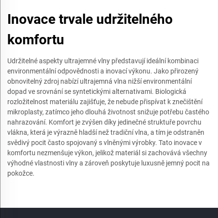
Inovace trvale udržitelného
komfortu
Udržitelné aspekty ultrajemné vlny představují ideální kombinaci
environmentální odpovědnosti a inovací výkonu. Jako přirozený
obnovitelný zdroj nabízí ultrajemná vlna nižší environmentální
dopad ve srovnání se syntetickými alternativami. Biologická
rozložitelnost materiálu zajišťuje, že nebude přispívat k znečištění
mikroplasty, zatímco jeho dlouhá životnost snižuje potřebu častého
nahrazování. Komfort je zvýšen díky jedinečné struktuře povrchu
vlákna, která je výrazně hladší než tradiční vlna, a tím je odstraněn
svědivý pocit často spojovaný s vlněnými výrobky. Tato inovace v
komfortu nezmenšuje výkon, jelikož materiál si zachovává všechny
výhodné vlastnosti vlny a zároveň poskytuje luxusně jemný pocit na
pokožce.