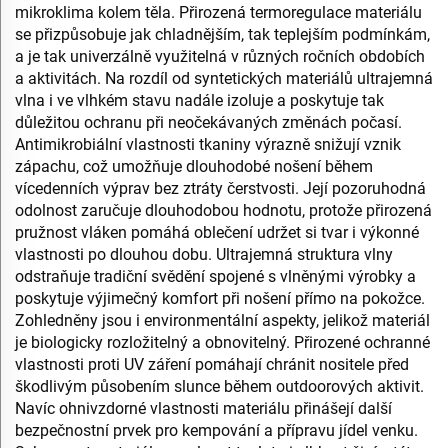
mikroklima kolem těla. Přirozená termoregulace materiálu
se přizpůsobuje jak chladnějším, tak teplejším podmínkám,
a je tak univerzálně využitelná v různých ročních obdobích
a aktivitách. Na rozdíl od syntetických materiálů ultrajemná
vlna i ve vlhkém stavu nadále izoluje a poskytuje tak
důležitou ochranu při neočekávaných změnách počasí.
Antimikrobiální vlastnosti tkaniny výrazně snižují vznik
zápachu, což umožňuje dlouhodobé nošení během
vícedenních výprav bez ztráty čerstvosti. Její pozoruhodná
odolnost zaručuje dlouhodobou hodnotu, protože přirozená
pružnost vláken pomáhá oblečení udržet si tvar i výkonné
vlastnosti po dlouhou dobu. Ultrajemná struktura vlny
odstraňuje tradiční svědění spojené s vlněnými výrobky a
poskytuje výjimečný komfort při nošení přímo na pokožce.
Zohledněny jsou i environmentální aspekty, jelikož materiál
je biologicky rozložitelný a obnovitelný. Přirozené ochranné
vlastnosti proti UV záření pomáhají chránit nositele před
škodlivým působením slunce během outdoorových aktivit.
Navíc ohnivzdorné vlastnosti materiálu přinášejí další
bezpečnostní prvek pro kempování a přípravu jídel venku.