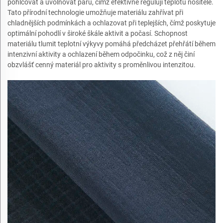
pohlcovat a uvolňovat paru, čímž efektivně regulují teplotu nositele.
Tato přírodní technologie umožňuje materiálu zahřívat při
chladnějších podmínkách a ochlazovat při teplejších, čímž poskytuje
optimální pohodlí v široké škále aktivit a počasí. Schopnost
materiálu tlumit teplotní výkyvy pomáhá předcházet přehřátí během
intenzivní aktivity a ochlazení během odpočinku, což z něj činí
obzvlášť cenný materiál pro aktivity s proměnlivou intenzitou.