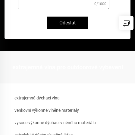
0/1000
Odeslat
extrajemná vlna pro outdoorové vybavení
extrajemná dýchací vlna
venkovní výkonné vlněné materiály
vysoce výkonné dýchací vlněného materiálu
extralehká dýchací vlněná látka