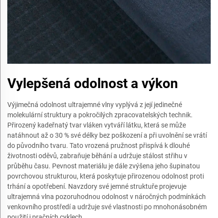
Vylepšená odolnost a výkon
Výjimečná odolnost ultrajemné vlny vyplývá z její jedinečné
molekulární struktury a pokročilých zpracovatelských technik.
Přirozený kadeřnatý tvar vláken vytváří látku, která se může
natáhnout až o 30 % své délky bez poškození a při uvolnění se vrátí
do původního tvaru. Tato vrozená pružnost přispívá k dlouhé
životnosti oděvů, zabraňuje běhání a udržuje stálost střihu v
průběhu času. Pevnost materiálu je dále zvýšena jeho šupinatou
povrchovou strukturou, která poskytuje přirozenou odolnost proti
trhání a opotřebení. Navzdory své jemné struktuře projevuje
ultrajemná vlna pozoruhodnou odolnost v náročných podmínkách
venkovního prostředí a udržuje své vlastnosti po mnohonásobném
použití i pračních cyklech.