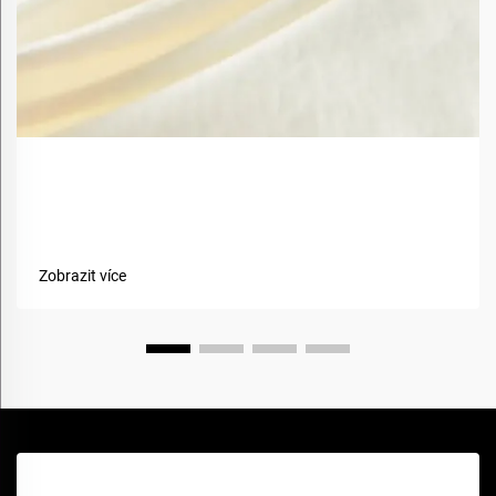
Jaké jsou výhody použití biobazovaných materiálů v
textiliích?
Zobrazit více