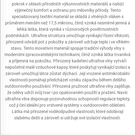
pokrok v oblasti přírodních výkonnostních materiálů a nabízí
výjimečný komfort a ochranu pro milovníky přírody. Tento
specializovaný textilní materiál se skládá z vlněných vláken s
průměrem menším než 17,5 mikronu, čímž vzniká nesmírně jemná a
lehká látka, která vyniká v různorodých povětrnostních
podmínkách. Ultrafine struktura umožňuje vynikající řízení vlhkosti,
přirozeně odvádí pot z pokožky a zároveň udržuje teplo i ve vlhkém
stavu. Tento inovativní materiál spojuje tradiční výhody vlny s
moderními zpracovatelskými technikami, čímž vzniká látka trvanlivá
a příjemná na pokožku. Přirozený kadeření ultrafine vlny vytváří
nepočetné malé vzduchové kapsy, které poskytují vynikající izolaci a
zároveň umožňují látce zůstat dýchací. Její vrozené antimikrobiální
vlastnosti pomáhají předcházet vzniku zápachu během delšího
outdoorového používání. Přirozená pružnost ultrafine vlny zajišťuje,
že oděvy udrží svůj tvar i po opakovaném použití a pražení. Navíc
ultrafine vlna disponuje pozoruhodnou schopností regulace teploty,
což ji činí ideální pro vrstvené systémy v outdoorovém oblečení.
Látka má přirozené voděodpudivé vlastnosti, které odolávají
slabému dešti a zároveň si udržuje své izolační vlastnosti.