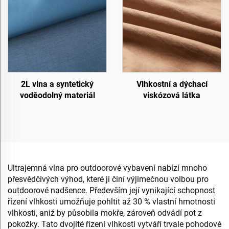
2L vlna a syntetický
Vlhkostní a dýchací
voděodolný materiál
viskózová látka
Ultrajemná vlna pro outdoorové vybavení nabízí mnoho
přesvědčivých výhod, které ji činí výjimečnou volbou pro
outdoorové nadšence. Především její vynikající schopnost
řízení vlhkosti umožňuje pohltit až 30 % vlastní hmotnosti
vlhkosti, aniž by působila mokře, zároveň odvádí pot z
pokožky. Tato dvojité řízení vlhkosti vytváří trvale pohodové