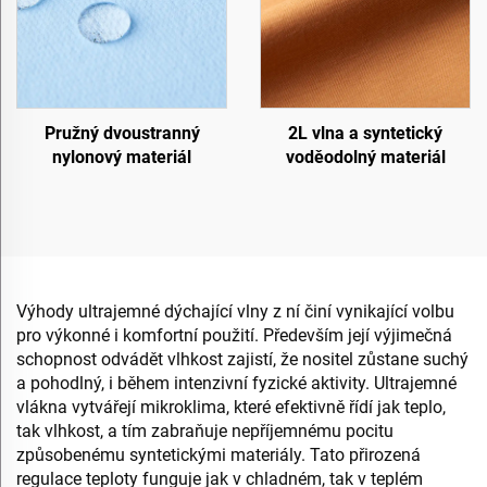
Pružný dvoustranný
2L vlna a syntetický
nylonový materiál
voděodolný materiál
Výhody ultrajemné dýchající vlny z ní činí vynikající volbu
pro výkonné i komfortní použití. Především její výjimečná
schopnost odvádět vlhkost zajistí, že nositel zůstane suchý
a pohodlný, i během intenzivní fyzické aktivity. Ultrajemné
vlákna vytvářejí mikroklima, které efektivně řídí jak teplo,
tak vlhkost, a tím zabraňuje nepříjemnému pocitu
způsobenému syntetickými materiály. Tato přirozená
regulace teploty funguje jak v chladném, tak v teplém