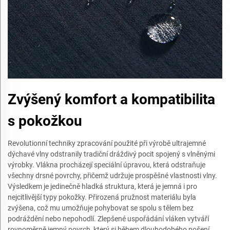
Zvýšený komfort a kompatibilita
s pokožkou
Revolutionní techniky zpracování použité při výrobě ultrajemné
dýchavé vlny odstranily tradiční dráždivý pocit spojený s vlněnými
výrobky. Vlákna procházejí speciální úpravou, která odstraňuje
všechny drsné povrchy, přičemž udržuje prospěšné vlastnosti vlny.
Výsledkem je jedinečně hladká struktura, která je jemná i pro
nejcitlivější typy pokožky. Přirozená pružnost materiálu byla
zvýšena, což mu umožňuje pohybovat se spolu s tělem bez
podráždění nebo nepohodlí. Zlepšené uspořádání vláken vytváří
rovnoměrně jemný povrch, který si během dlouhodobého nošení