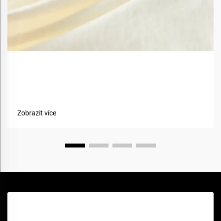
Jaké jsou výhody použití biobazovaných materiálů v
textiliích?
Zobrazit více
Získejte bezplatnou cenovou nabídku