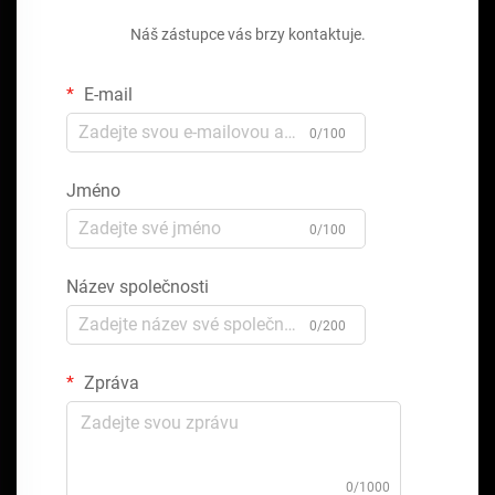
Náš zástupce vás brzy kontaktuje.
E-mail
0/100
Jméno
0/100
Název společnosti
0/200
Zpráva
0/1000