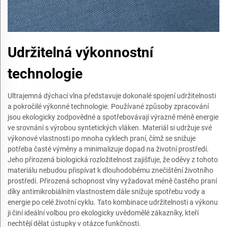
Udržitelná výkonnostní
technologie
Ultrajemná dýchací vlna představuje dokonalé spojení udržitelnosti
a pokročilé výkonné technologie. Používané způsoby zpracování
jsou ekologicky zodpovědné a spotřebovávají výrazně méně energie
ve srovnání s výrobou syntetických vláken. Materiál si udržuje své
výkonové vlastnosti po mnoha cyklech praní, čímž se snižuje
potřeba časté výměny a minimalizuje dopad na životní prostředí.
Jeho přirozená biologická rozložitelnost zajišťuje, že oděvy z tohoto
materiálu nebudou přispívat k dlouhodobému znečištění životního
prostředí. Přirozená schopnost vlny vyžadovat méně častého praní
díky antimikrobiálním vlastnostem dále snižuje spotřebu vody a
energie po celé životní cyklu. Tato kombinace udržitelnosti a výkonu
ji činí ideální volbou pro ekologicky uvědomělé zákazníky, kteří
nechtějí dělat ústupky v otázce funkčnosti.