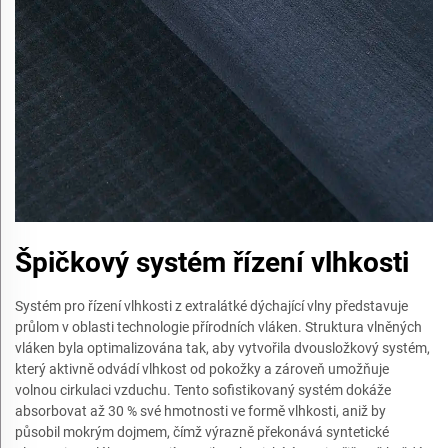
Špičkový systém řízení vlhkosti
Systém pro řízení vlhkosti z extralátké dýchající vlny představuje
průlom v oblasti technologie přírodních vláken. Struktura vlněných
vláken byla optimalizována tak, aby vytvořila dvousložkový systém,
který aktivně odvádí vlhkost od pokožky a zároveň umožňuje
volnou cirkulaci vzduchu. Tento sofistikovaný systém dokáže
absorbovat až 30 % své hmotnosti ve formě vlhkosti, aniž by
působil mokrým dojmem, čímž výrazně překonává syntetické