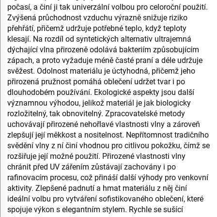
počasí, a činí ji tak univerzální volbou pro celoroční použití.
Zvýšená průchodnost vzduchu výrazně snižuje riziko
přehřátí, přičemž udržuje potřebné teplo, když teploty
klesají. Na rozdíl od syntetických alternativ ultrajemná
dýchající vlna přirozeně odolává bakteriím způsobujícím
zápach, a proto vyžaduje méně časté praní a déle udržuje
svěžest. Odolnost materiálu je úctyhodná, přičemž jeho
přirozená pružnost pomáhá oblečení udržet tvar i po
dlouhodobém používání. Ekologické aspekty jsou další
významnou výhodou, jelikož materiál je jak biologicky
rozložitelný, tak obnovitelný. Zpracovatelské metody
uchovávají přirozené nehořlavé vlastnosti vlny a zároveň
zlepšují její měkkost a nositelnost. Nepřítomnost tradičního
svědění vlny z ní činí vhodnou pro citlivou pokožku, čímž se
rozšiřuje její možné použití. Přirozené vlastnosti vlny
chránit před UV zářením zůstávají zachovány i po
rafinovacím procesu, což přináší další výhody pro venkovní
aktivity. Zlepšené padnutí a hmat materiálu z něj činí
ideální volbu pro vytváření sofistikovaného oblečení, které
spojuje výkon s elegantním stylem. Rychle se sušící