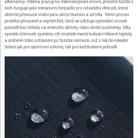
alternativy. Vlákna pracují na mikroskopické úrovni, přičemž každé z
nich funguje jako miniaturní čerpadlo pro odvádění vlhkosti, které
aktivně přesouvá vodní páru skrze tkaninu a od těla. Tento proces
probíhá přirozeně a nepřetržitě, čímž se udržuje optimální úroveň
pohodlí bez ohledu na intenzitu aktivity nebo okolní podmínky. Díky
vysoké účinnosti systému cítí nositelé menší kolísání tělesné teploty
a snížené riziko ochlazení po fyzické námaze, což z něj činí ideální
řešení jak pro sportovní výkony, tak pro každodenní pohodlí.