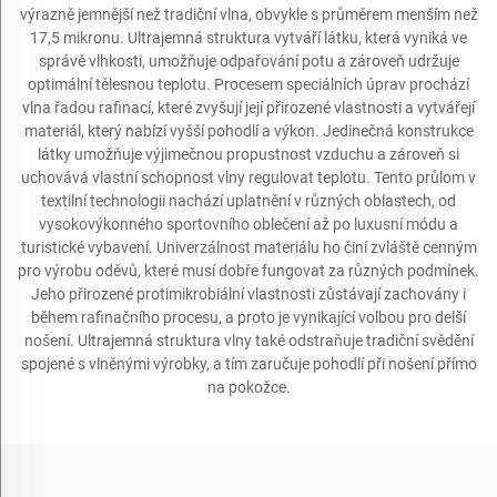
výrazně jemnější než tradiční vlna, obvykle s průměrem menším než
17,5 mikronu. Ultrajemná struktura vytváří látku, která vyniká ve
správě vlhkosti, umožňuje odpařování potu a zároveň udržuje
optimální tělesnou teplotu. Procesem speciálních úprav prochází
vlna řadou rafinací, které zvyšují její přirozené vlastnosti a vytvářejí
materiál, který nabízí vyšší pohodlí a výkon. Jedinečná konstrukce
látky umožňuje výjimečnou propustnost vzduchu a zároveň si
uchovává vlastní schopnost vlny regulovat teplotu. Tento průlom v
textilní technologii nachází uplatnění v různých oblastech, od
vysokovýkonného sportovního oblečení až po luxusní módu a
turistické vybavení. Univerzálnost materiálu ho činí zvláště cenným
pro výrobu oděvů, které musí dobře fungovat za různých podmínek.
Jeho přirozené protimikrobiální vlastnosti zůstávají zachovány i
během rafinačního procesu, a proto je vynikající volbou pro delší
nošení. Ultrajemná struktura vlny také odstraňuje tradiční svědění
spojené s vlněnými výrobky, a tím zaručuje pohodlí při nošení přímo
na pokožce.