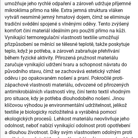
umožňuje jeho rychlé odpaření a zároveň udržuje příjemné
mikroklima přímo na těle. Extra jemná struktura vláken
vytváří nesmírně jemný hmatový dojem, čímž se eliminuje
tradiční svědění spojené s vlněnými oděvy. Tento zvýšený
komfort činí materiál ideálním pro použití přímo na kůži.
Vynikající termoregulační vlastnosti textilie umožňují
přizpůsobení se měnící se tělesné teplotě, takže poskytuje
teplo, když je potřeba, a zároveň zabraňuje přehřívání
během fyzické aktivity. Přirozená pružnost materiálu
zaručuje vynikající udržení tvaru a schopnost návratu do
původního stavu, čímž se zachovává estetický vzhled
oděvu i po opakovaném nošení a praní. Pokročilé proti-
zápachové vlastnosti materiálu, odvozené od přirozených
antimikrobiálních vlastností vlny, činí tento textil vhodným
pro situace, kdy je potřeba dlouhodobého nošení. Jinou
klíčovou výhodou je environmentální udržitelnost, jelikož
textilie je biologicky rozložitelná a vyráběná pomocí
ekologických procesů. Lehkost materiálu neovlivňuje jeho
odolnost, neboť nabízí vynikající odolnost proti opotřebení
a dlouhou životnost. Díky svým vlastnostem odolným proti