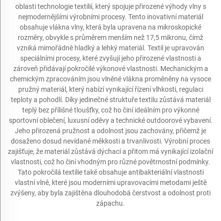
oblasti technologie textilií, který spojuje přirozené výhody vlny s
nejmodernějšími výrobními procesy. Tento inovativní materiál
obsahuje vlákna vlny, která byla upravena na mikroskopické
rozměry, obvykle s průměrem menším než 17,5 mikronu, čímž
vzniká mimořádně hladký a lehký materiál. Textil je upravován
speciálními procesy, které zvyšují jeho přirozené vlastnosti a
zároveň přidávají pokročilé výkonové vlastnosti. Mechanickým a
chemickým zpracováním jsou vlněné vlákna proměněny na vysoce
pružný materiál, který nabízí vynikající řízení vlhkosti, regulaci
teploty a pohodlí. Díky jedinečné struktuře textilu zůstává materiál
teplý bez přílišné tloušťky, což ho činí ideálním pro výkonné
sportovní oblečení, luxusní oděvy a technické outdoorové vybavení.
Jeho přirozená pružnost a odolnost jsou zachovány, přičemž je
dosaženo dosud nevídané měkkosti a trvanlivosti. Výrobní proces
zajišťuje, že materiál zůstává dýchací a přitom má vynikající izolační
vlastnosti, což ho činí vhodným pro různé povětrnostní podmínky.
Tato pokročilá textilie také obsahuje antibakteriální vlastnosti
vlastní vlně, které jsou moderními upravovacími metodami ještě
zvýšeny, aby byla zajištěna dlouhodobá čerstvost a odolnost proti
zápachu.