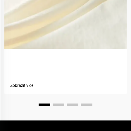
Jaké jsou výhody použití biobazovaných materiálů v
textiliích?
Zobrazit více