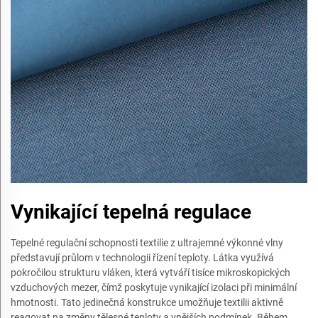
Vynikající tepelná regulace
Tepelné regulační schopnosti textilie z ultrajemné výkonné vlny
představují průlom v technologii řízení teploty. Látka využívá
pokročilou strukturu vláken, která vytváří tisíce mikroskopických
vzduchových mezer, čímž poskytuje vynikající izolaci při minimální
hmotnosti. Tato jedinečná konstrukce umožňuje textilii aktivně
reagovat na změny tělesné teploty a vnějších podmínek. Během