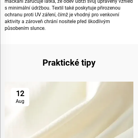
mačkání zaručuje látka, že oděv udrží svůj upravený vzhled
s minimální údržbou. Textil také poskytuje přirozenou
ochranu proti UV záření, čímž je vhodný pro venkovní
aktivity a zároveň chrání nositele před škodlivým
působením slunce.
Praktické tipy
12
Aug