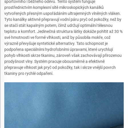
sportovního i běžného oděvu. Tento systém funguje
prostřednictvím komplexní sítě mikroskopických kanálků
vytvořených přesným uspořádáním ultrajemných vlněných vláken.
Tyto kanálky aktivně přepravují vodní páru pryč od pokožky, než by
se stačí stát kapalným potem, čímž udržují optimální tělesnou
teplotu a komfort. Jedinečná struktura látky dokáže pohltit až 30 %
své hmotnosti ve formě vlhkosti, aniž by působila mokře, což
výrazně převyšuje syntetické alternativy. Tato schopnost je
podpořena speciálními hydrofobními úpravami, které urychlují
pohyb vlhkosti skrze tkaninu, zároveň však zachovávají přirozenou
prodyšnost vlny. Systém pracuje obousměrně a efektivně
přepravuje vlhkost jak pryč od pokožky, tak i skrze vnější povrch
tkaniny pro rychlé odpaření.