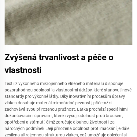
Zvýšená trvanlivost a péče o
vlastnosti
Textil z výkonného mikrojemného vlněného materiálu disponuje
pozoruhodnou odolností a vlastnostmi údržby, které stanovují nové
standardy pro výkonné látky. Díky inovativním procesům úpravy
vláken dosahuje materiál mimořádné pevnosti, přičemž si
zachovává svou přirozenou pružnost. Látka prochází speciálními
dokončovacími úpravami, které zvyšují odolnost proti broušení,
opotřebení a stárnutí, čímž zaručuje dlouhou životnost i za
náročných podmínek. Její přirozená odolnost proti mačkání je dále
zesílena ultrajemnou strukturou vláken, což umožňuje oblečení si