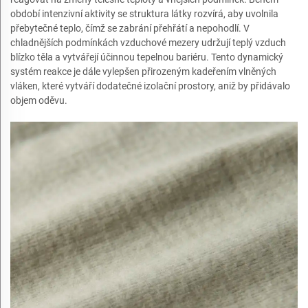
období intenzivní aktivity se struktura látky rozvírá, aby uvolnila
přebytečné teplo, čímž se zabrání přehřátí a nepohodlí. V
chladnějších podmínkách vzduchové mezery udržují teplý vzduch
blízko těla a vytvářejí účinnou tepelnou bariéru. Tento dynamický
systém reakce je dále vylepšen přirozeným kadeřením vlněných
vláken, které vytváří dodatečné izolační prostory, aniž by přidávalo
objem oděvu.