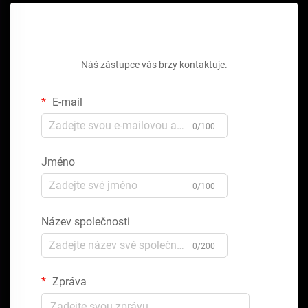
Získejte bezplatnou cenovou nabídku
Náš zástupce vás brzy kontaktuje.
E-mail
0/100
Jméno
0/100
Název společnosti
0/200
Zpráva