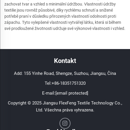
zachovat tvar a vzhled s minimální údržbou. Vlastnosti údržby
textilie jsou rovněž působivé, díky rychlému schnutí a snížené
potřebě praní v důsledku přirozených vlastností odolnosti proti
zápachu. Tyto vylepšené vlastnosti vytvářejí látku, která si během
své prodloužené životnosti udržuje své výkonové vlastnosti i vzhled.
Kontakt
Add: 155 Yinhe Road, Shengze, Suzhou, Jiangsu, Čína
Tel:
+86-18351751320
E-mail:
[email protected]
Copyright © 2025 Jiangsu FlexFeng Textile Technology Co.,
Ltd. Všechna práva vyhrazena.