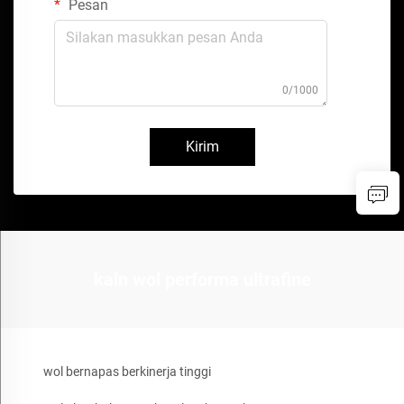
Pesan
0/1000
Kirim
kain wol performa ultrafine
wol bernapas berkinerja tinggi