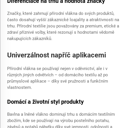
Diferenciace na trhu a hodnota značky
Značky, které zahrnují přírodní vlákna do svých produktů,
často dosahují vyšší zákaznické loajality a atraktivnosti na
trhu. Přírodní textilie jsou považovány za premium, etické a
zdraví příznivé volby, které rezonují s hodnotami vědomě
nakupujících zákazníků.
Univerzálnost napříč aplikacemi
Přírodní vlákna se používají nejen v oděvnictví, ale i v
různých jiných odvětvích – od domácího textilu až po
průmyslové aplikace – díky své pružnosti a funkčním
vlastnostem.
Domácí a životní styl produkty
Bavlna a lněné vlákno dominují trhu s domácím textilním
zbožím, kde se používají na výrobu postelního potahu,
závěsů a potahů nábytku díky své jemnosti, odolnosti a