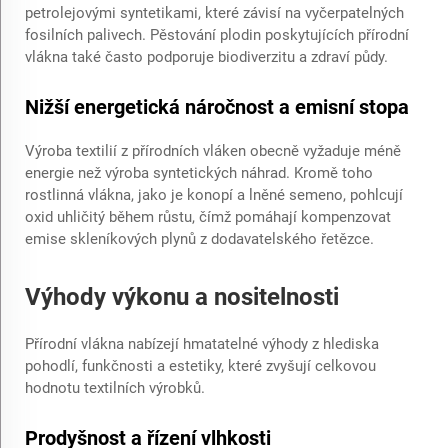
petrolejovými syntetikami, které závisí na vyčerpatelných
fosilních palivech. Pěstování plodin poskytujících přírodní
vlákna také často podporuje biodiverzitu a zdraví půdy.
Nižší energetická náročnost a emisní stopa
Výroba textilií z přírodních vláken obecně vyžaduje méně
energie než výroba syntetických náhrad. Kromě toho
rostlinná vlákna, jako je konopí a lněné semeno, pohlcují
oxid uhličitý během růstu, čímž pomáhají kompenzovat
emise skleníkových plynů z dodavatelského řetězce.
Výhody výkonu a nositelnosti
Přírodní vlákna nabízejí hmatatelné výhody z hlediska
pohodlí, funkčnosti a estetiky, které zvyšují celkovou
hodnotu textilních výrobků.
Prodyšnost a řízení vlhkosti