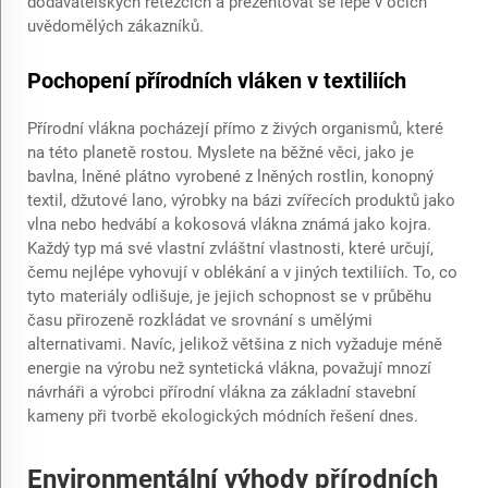
dodavatelských řetězcích a prezentovat se lépe v očích
uvědomělých zákazníků.
Pochopení přírodních vláken v textiliích
Přírodní vlákna pocházejí přímo z živých organismů, které
na této planetě rostou. Myslete na běžné věci, jako je
bavlna, lněné plátno vyrobené z lněných rostlin, konopný
textil, džutové lano, výrobky na bázi zvířecích produktů jako
vlna nebo hedvábí a kokosová vlákna známá jako kojra.
Každý typ má své vlastní zvláštní vlastnosti, které určují,
čemu nejlépe vyhovují v oblékání a v jiných textiliích. To, co
tyto materiály odlišuje, je jejich schopnost se v průběhu
času přirozeně rozkládat ve srovnání s umělými
alternativami. Navíc, jelikož většina z nich vyžaduje méně
energie na výrobu než syntetická vlákna, považují mnozí
návrháři a výrobci přírodní vlákna za základní stavební
kameny při tvorbě ekologických módních řešení dnes.
Environmentální výhody přírodních