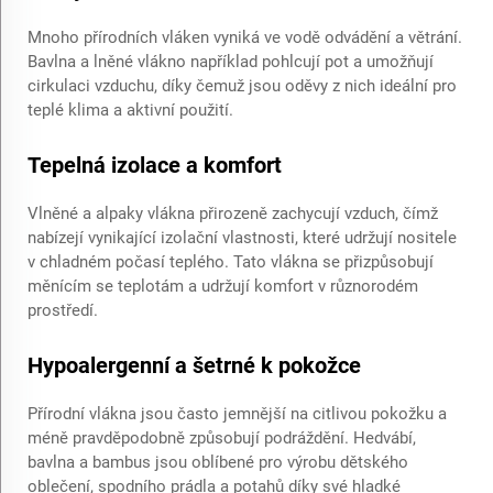
Mnoho přírodních vláken vyniká ve vodě odvádění a větrání.
Bavlna a lněné vlákno například pohlcují pot a umožňují
cirkulaci vzduchu, díky čemuž jsou oděvy z nich ideální pro
teplé klima a aktivní použití.
Tepelná izolace a komfort
Vlněné a alpaky vlákna přirozeně zachycují vzduch, čímž
nabízejí vynikající izolační vlastnosti, které udržují nositele
v chladném počasí teplého. Tato vlákna se přizpůsobují
měnícím se teplotám a udržují komfort v různorodém
prostředí.
Hypoalergenní a šetrné k pokožce
Přírodní vlákna jsou často jemnější na citlivou pokožku a
méně pravděpodobně způsobují podráždění. Hedvábí,
bavlna a bambus jsou oblíbené pro výrobu dětského
oblečení, spodního prádla a potahů díky své hladké