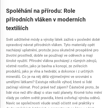
Spoléhání na přírodu: Role
přírodních vláken v moderních
textiliích
Svět udržitelné módy a výroby látek zažívá v poslední době
opravdový návrat přírodních vláken. Tyto materiály opět
nacházejí uplatnění, protože jsou skutečně prospěšné pro
životní prostředí, dobře se používají ve oděvech a mají
široké využití. Přírodní vlákna pocházejí z různých zdrojů,
včetně rostlin, jako je bavlna a konopí, ze zvířecích
produktů, jako je vlna a hedvábí, a dokonce i z určitých
minerálů. Co je na něj dělá výjimečnými ve srovnání s
umělými látkami? Existuje několik výhod, které si lidé
začínají všímat. Proč právě teď zájem? Částečně proto, že
lidé více než dřív dbají o stav naší planety. Kromě toho mění
vlády po celém světě pravidla, která ovlivňují výrobu oděvů.
Navíc se společnosti všude snaží očistit své praktiky v