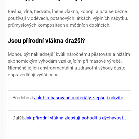
Bavlna, vlna, hedvábí, lněné vlákno, konopí a juta se běžně
používají v oděvech, potahových látkách, výplních nábytku,
průmyslových kompositech a módních doplňcích.
Jsou přírodní vlákna dražší?
Mohou být nákladnější kvůli náročnému pěstování a nižším
ekonomickým výhodám vznikajícím při masové výrobě.
Nicméně jejich environmentální a zdravotní výhody často
ospravedlňují vyšší cenu.
Předchozí:
Jak bio-basované materiály zlepšují udržitelnost textilií?
Další:
Jak přírodní vlákna zlepšují pohodlí a dýchavost látek?