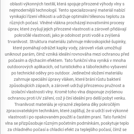
oblasti výkonných textilií, která spojuje přirozené výhody vlny s
nejmodernější technologií. Tento specializovaný materiál nabízí
vynikající řízení vlhkosti a udržuje optimální tělesnou teplotu za
různých počasí. Vlněné vlákna procházejí inovativními procesy
úprav, které zvyšují jejich přirozené vlastnosti a zároveň přidávají
pokročilé vlastnosti, jako je odolnost proti vodě a zvýšená
trvanlivost. Struktura materiálu zahrnuje mikroskopické šupinky,
které pomáhají odrážet kapky vody, zároveň však umožňují
uniknout parám, čímž vzniká ideální rovnováha mezi ochranou před
počasím a dýchacím efektem. Tato funkční vlna vyniká v mnoha
outdoorových aplikacích, od turistického a tábořeckého vybavení
po technické oděvy pro outdoor. Jedinečné složení materiálu
zahrnuje speciální úpravy vláken, které brání růstu bakterií
způsobujících zápach, a zároveň udržují přirozenou pružnost a
izolační vlastnosti vlny. Kromě toho vlna disponuje zvýšenou
ochranou proti UV záření, což ji činí ideální pro delší pobyt venku.
Trvanlivost materiálu je výrazně zlepšena díky pokročilým
zpracovatelským technikám, které zajišťují, že si udrží své výkonné
vlastnosti i po opakovaném použití a častém praní. Tato funkční
vlna se přizpůsobuje různým početním podmínkám, poskytuje teplo
za chladného počasí a chladicí efekt za teplejšího počasí, čímž se