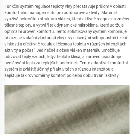
Funkční systém regulace teploty vlny představuje průlom v oblasti
komfortního managementu pro outdoorové aktivity. Materiál
využívá pokročilou strukturu vláken, která aktivně reaguje na změny
tělesné teploty, a vytváří tak dynamické mikroklima, které udržuje
optimální úroveň komfortu. Tento sofistikovaný systém kombinuje
přirozené izolační vlastnosti vlny s vylepšenými schopnostmi řízení
vlhkosti a efektivně reguluje tělesnou teplotu v různých intenzitách
aktivity a počasí. Jedinečné složení vláken materiálu umožňuje
udržovat teplý vzduch, když teplota klesá, a zároveň usnadňuje
uvolňování tepla za teplejších podmínek. Tento adaptivní komfortní
systém je zvláště účinný při aktivitách s různou intenzitou a
zajišťuje tak rovnoměrný komfort po celou dobu trvání aktivity.