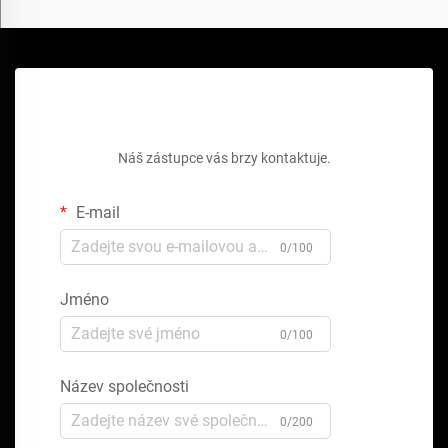
Získejte bezplatnou cenovou nabídku
Náš zástupce vás brzy kontaktuje.
E-mail
0/100
Jméno
0/100
Název společnosti
0/200