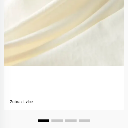
Jaké jsou výhody použití biobazovaných materiálů v
textiliích?
Zobrazit více