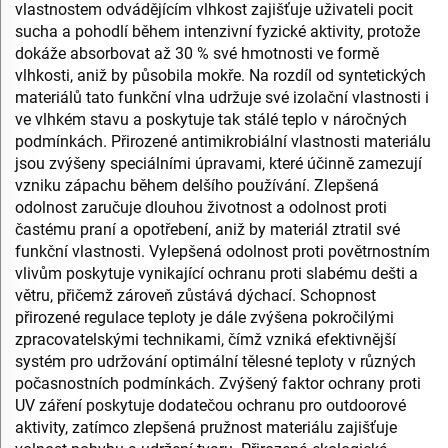
vlastnostem odvádějícím vlhkost zajišťuje uživateli pocit
sucha a pohodlí během intenzivní fyzické aktivity, protože
dokáže absorbovat až 30 % své hmotnosti ve formě
vlhkosti, aniž by působila mokře. Na rozdíl od syntetických
materiálů tato funkční vlna udržuje své izolační vlastnosti i
ve vlhkém stavu a poskytuje tak stálé teplo v náročných
podmínkách. Přirozené antimikrobiální vlastnosti materiálu
jsou zvýšeny speciálními úpravami, které účinně zamezují
vzniku zápachu během delšího používání. Zlepšená
odolnost zaručuje dlouhou životnost a odolnost proti
častému praní a opotřebení, aniž by materiál ztratil své
funkční vlastnosti. Vylepšená odolnost proti povětrnostním
vlivům poskytuje vynikající ochranu proti slabému dešti a
větru, přičemž zároveň zůstává dýchací. Schopnost
přirozené regulace teploty je dále zvýšena pokročilými
zpracovatelskými technikami, čímž vzniká efektivnější
systém pro udržování optimální tělesné teploty v různých
počasnostních podmínkách. Zvýšený faktor ochrany proti
UV záření poskytuje dodatečou ochranu pro outdoorové
aktivity, zatímco zlepšená pružnost materiálu zajišťuje