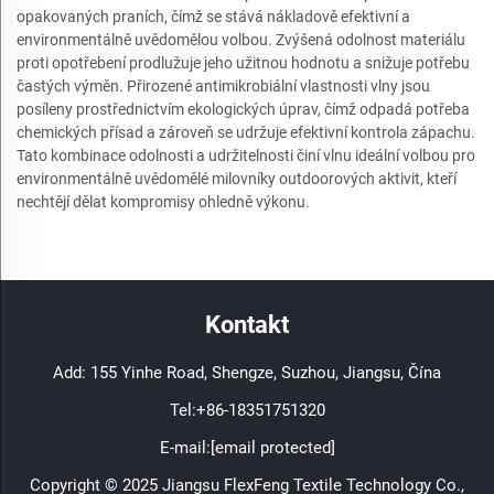
opakovaných praních, čímž se stává nákladově efektivní a
environmentálně uvědomělou volbou. Zvýšená odolnost materiálu
proti opotřebení prodlužuje jeho užitnou hodnotu a snižuje potřebu
častých výměn. Přirozené antimikrobiální vlastnosti vlny jsou
posíleny prostřednictvím ekologických úprav, čímž odpadá potřeba
chemických přísad a zároveň se udržuje efektivní kontrola zápachu.
Tato kombinace odolnosti a udržitelnosti činí vlnu ideální volbou pro
environmentálně uvědomělé milovníky outdoorových aktivit, kteří
nechtějí dělat kompromisy ohledně výkonu.
Kontakt
Add: 155 Yinhe Road, Shengze, Suzhou, Jiangsu, Čína
Tel:
+86-18351751320
E-mail:
[email protected]
Copyright © 2025 Jiangsu FlexFeng Textile Technology Co.,