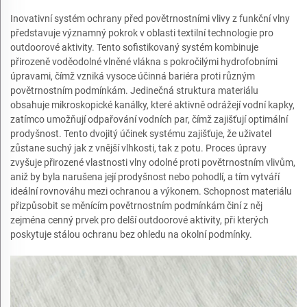
Inovativní systém ochrany před povětrnostními vlivy z funkční vlny
představuje významný pokrok v oblasti textilní technologie pro
outdoorové aktivity. Tento sofistikovaný systém kombinuje
přirozeně voděodolné vlněné vlákna s pokročilými hydrofobními
úpravami, čímž vzniká vysoce účinná bariéra proti různým
povětrnostním podmínkám. Jedinečná struktura materiálu
obsahuje mikroskopické kanálky, které aktivně odrážejí vodní kapky,
zatímco umožňují odpařování vodních par, čímž zajišťují optimální
prodyšnost. Tento dvojitý účinek systému zajišťuje, že uživatel
zůstane suchý jak z vnější vlhkosti, tak z potu. Proces úpravy
zvyšuje přirozené vlastnosti vlny odolné proti povětrnostním vlivům,
aniž by byla narušena její prodyšnost nebo pohodlí, a tím vytváří
ideální rovnováhu mezi ochranou a výkonem. Schopnost materiálu
přizpůsobit se měnícím povětrnostním podmínkám činí z něj
zejména cenný prvek pro delší outdoorové aktivity, při kterých
poskytuje stálou ochranu bez ohledu na okolní podmínky.