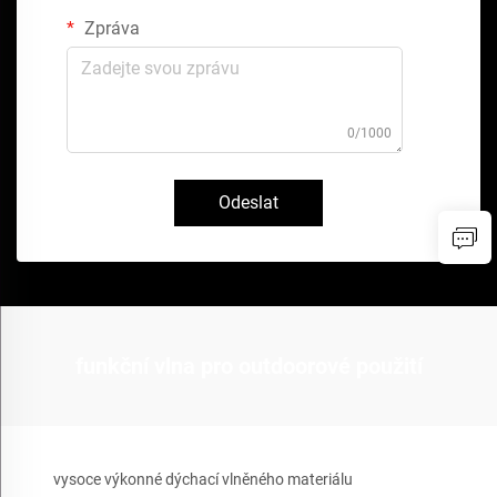
Zpráva
0/1000
Odeslat
funkční vlna pro outdoorové použití
vysoce výkonné dýchací vlněného materiálu