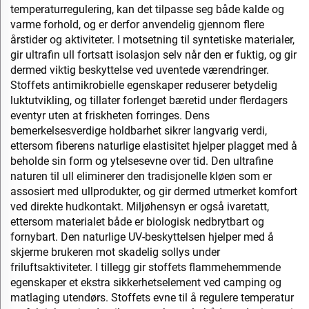
temperaturregulering, kan det tilpasse seg både kalde og
varme forhold, og er derfor anvendelig gjennom flere
årstider og aktiviteter. I motsetning til syntetiske materialer,
gir ultrafin ull fortsatt isolasjon selv når den er fuktig, og gir
dermed viktig beskyttelse ved uventede værendringer.
Stoffets antimikrobielle egenskaper reduserer betydelig
luktutvikling, og tillater forlenget bæretid under flerdagers
eventyr uten at friskheten forringes. Dens
bemerkelsesverdige holdbarhet sikrer langvarig verdi,
ettersom fiberens naturlige elastisitet hjelper plagget med å
beholde sin form og ytelsesevne over tid. Den ultrafine
naturen til ull eliminerer den tradisjonelle kløen som er
assosiert med ullprodukter, og gir dermed utmerket komfort
ved direkte hudkontakt. Miljøhensyn er også ivaretatt,
ettersom materialet både er biologisk nedbrytbart og
fornybart. Den naturlige UV-beskyttelsen hjelper med å
skjerme brukeren mot skadelig sollys under
friluftsaktiviteter. I tillegg gir stoffets flammehemmende
egenskaper et ekstra sikkerhetselement ved camping og
matlaging utendørs. Stoffets evne til å regulere temperatur