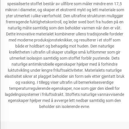
spesialiserte stoffet består av ullfibre som måler mindre enn 17,5
mikron i diameter, og skaper et ekstremt mykt og lett materiale som
yter utmerket i ulike værforhold. Den ultrafine strukturen muliggjør
fremragende fuktighetskontroll, og leder sved bort fra huden på en
naturlig måte samtidig som den beholder varmen når den er våt.
Dette innovative materialet kombinerer ullens tradisjonelle fordeler
med moderne produksjonsteknikker, og resulterer i et stoff som
både er holdbart og behagelig mot huden. Den naturlige
krølletheten i ultrafin ull skaper utallige små luftlommer som gir
utmerket isolasjon samtidig som stoffet forblir pustende. Dets
naturlige antimikrobielle egenskaper hjelper med å forhindre
luktutvikling under lengre friluftsaktiviteter. Materialets naturlige
elastisitet sikrer at plagget beholder sin form selv etter gjentatt bruk
og vasking. I tillegg viser ultrafin ull bemerkelsesverdige
temperaturregulerende egenskaper, noe som gjør den ideell for
lagdelingssystemer i friluftsdrakt. Stoffets naturlige vannavvisende
egenskaper hjelper med å avverge lett nedbør samtidig som den
beholder sin isolerende evne.