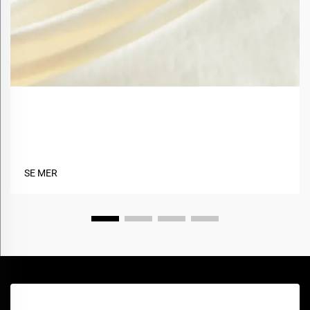
Hva er fordelene med å bruke biobaserte materialer
i tekstiler?
SE MER