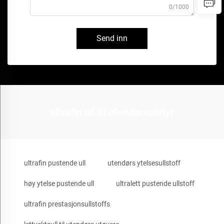
0/1000
Send inn
ultrafin ull til utendørsutstyr
ultrafin pustende ull
utendørs ytelsesullstoff
høy ytelse pustende ull
ultralett pustende ullstoff
ultrafin prestasjonsullstoffs