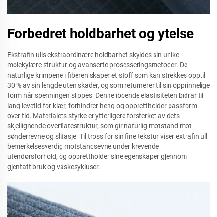
Forbedret holdbarhet og ytelse
Ekstrafin ulls ekstraordinære holdbarhet skyldes sin unike
molekylære struktur og avanserte prosesseringsmetoder. De
naturlige krimpene i fiberen skaper et stoff som kan strekkes opptil
30 % av sin lengde uten skader, og som returnerer til sin opprinnelige
form når spenningen slippes. Denne iboende elastisiteten bidrar til
lang levetid for klær, forhindrer heng og opprettholder passform
over tid. Materialets styrke er ytterligere forsterket av dets
skjellignende overflatestruktur, som gir naturlig motstand mot
sønderrevne og slitasje. Til tross for sin fine tekstur viser extrafin ull
bemerkelsesverdig motstandsevne under krevende
utendørsforhold, og opprettholder sine egenskaper gjennom
gjentatt bruk og vaskesykluser.