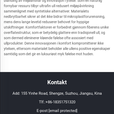
blanding av miljøansvar og innovasjon i ytelse. Som en naturlig
fornybar ressurs tilbyr ultrafin ull redusert miljøpåvirkning
sammenlignet med syntetiske alternativer. Materialets
nedbrytbarhet sikrer at det ikke bidrar til mikroplastforurensning,
mens dens lange levetid reduserer behovet for hyppige
utskiftninger. Komfortfaktoren er forbedret gjennom fiberens unike
overflatestruktur, som er betydelig glattere enn tradisjonell ull, og
som dermed eliminerer kløende følelse ofte assosiert med
ullprodukter. Denne innovasjonen i komfort kompromitterer ikke
ytelsen, ettersom materialet beholder alle ullens positive egenskaper
samtidig som det gir en luksuriøst myk følelse mot huden.
Kontakt
Add: 155 Yinhe Road, Shengze, Suzhou, Jiangsu, Kina
Tlf.:
+86-18351751320
E-post:
[email protected]