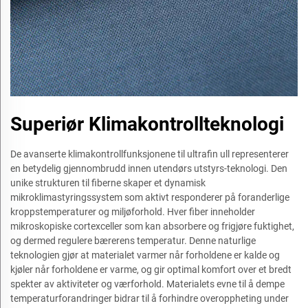
Superiør Klimakontrollteknologi
De avanserte klimakontrollfunksjonene til ultrafin ull representerer
en betydelig gjennombrudd innen utendørs utstyrs-teknologi. Den
unike strukturen til fiberne skaper et dynamisk
mikroklimastyringssystem som aktivt responderer på foranderlige
kroppstemperaturer og miljøforhold. Hver fiber inneholder
mikroskopiske cortexceller som kan absorbere og frigjøre fuktighet,
og dermed regulere bærerens temperatur. Denne naturlige
teknologien gjør at materialet varmer når forholdene er kalde og
kjøler når forholdene er varme, og gir optimal komfort over et bredt
spekter av aktiviteter og værforhold. Materialets evne til å dempe
temperaturforandringer bidrar til å forhindre overoppheting under