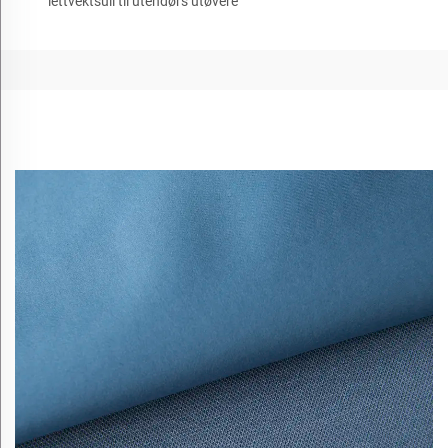
lettvektsull til utendørs utøvere