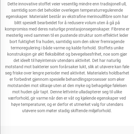
Dette innovative stoffet veier vesentlig mindre enn tradisjonell ull,
samtidig som det beholder overlegen temperaturregulerende
egenskaper. Materialet består av ekstrafine merinoullfibre som har
blitt spesielt bearbeidet for å redusere volum uten å gå på
kompromiss med deres naturlige prestasjonsegenskaper. Fibrene er
mesterlig vevd sammen til en pustende struktur som effektivt leder
bort fuktighet fra huden, samtidig som den sikrer fremragende
termoregulering i både varme og kalde forhold. Stoffets unike
konstruksjon gir økt fleksibilitet og bevegelsesfrihet, noe som gjør
det ideelt til høyintensiv utendørs aktivitet. Det har naturlig
motstand mot bakterier som forårsaker lukt, slik at utøvere kan føle
seg friske over lengre perioder med aktivitet. Materialets holdbarhet
er forbedret gjennom spesielle behandlingsprosesser som øker
motstanden mot slitasje uten at den myke og behagelige følelsen
mot huden går tapt. Denne lettvinte ulladapterer seg til ulike
værforhold, gir varme når den er våt og kjølende egenskaper ved
høye temperaturer, og er derfor et utmerket valg for utendørs
utøvere som møter stadig skiftende miljøforhold.