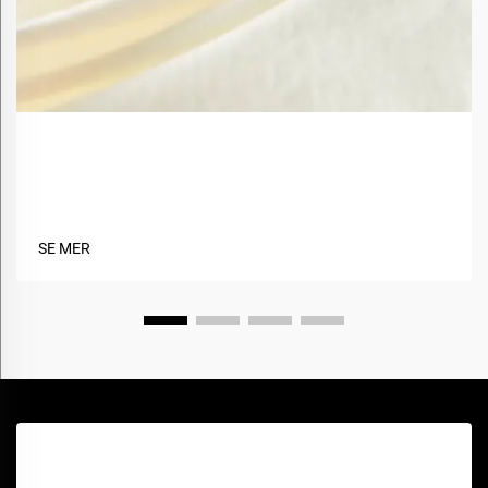
Hva er fordelene med å bruke biobaserte materialer
i tekstiler?
SE MER
Få et gratis tilbud