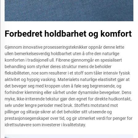
Forbedret holdbarhet og komfort
Gjennom innovative prosesseringsteknikker oppnår denne lette
ullen bemerkelsesverdig holdbarhet uten å ofre den naturlige
komforten i tradisjonell ull. Fibrene gjennomgår en spesialisert
behandling som styrker deres struktur mens de beholder
fleksibiliteten, noe som resulterer i et stoff som tåler intensiv fysisk
aktivitet og hyppig vasking. Materialets naturlige elastisitet gjør at
det beveger seg med kroppen uten å føle seg begrensende, og
forhindrer klemming eller sårhet under dynamiske bevegelser. Dens
myke, ikke-irriterende tekstur gjør den egnet for direkte hudkontakt,
selv under lengre perioder med bruk. Stoffets motstand mot
pillinger og slitasje sikrer at det beholder sitt utseende og
prestasjonsegenskaper over tid, og gir utmerket verdi for penger for
idrettsutøvere som investerer i kvalitetstøy.