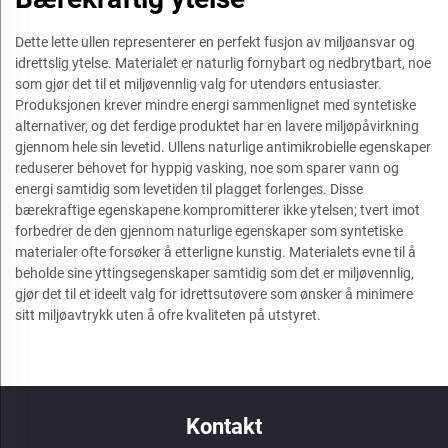
Dette lette ullen representerer en perfekt fusjon av miljøansvar og
idrettslig ytelse. Materialet er naturlig fornybart og nedbrytbart, noe
som gjør det til et miljøvennlig valg for utendørs entusiaster.
Produksjonen krever mindre energi sammenlignet med syntetiske
alternativer, og det ferdige produktet har en lavere miljøpåvirkning
gjennom hele sin levetid. Ullens naturlige antimikrobielle egenskaper
reduserer behovet for hyppig vasking, noe som sparer vann og
energi samtidig som levetiden til plagget forlenges. Disse
bærekraftige egenskapene kompromitterer ikke ytelsen; tvert imot
forbedrer de den gjennom naturlige egenskaper som syntetiske
materialer ofte forsøker å etterligne kunstig. Materialets evne til å
beholde sine yttingsegenskaper samtidig som det er miljøvennlig,
gjør det til et ideelt valg for idrettsutøvere som ønsker å minimere
sitt miljøavtrykk uten å ofre kvaliteten på utstyret.
Kontakt