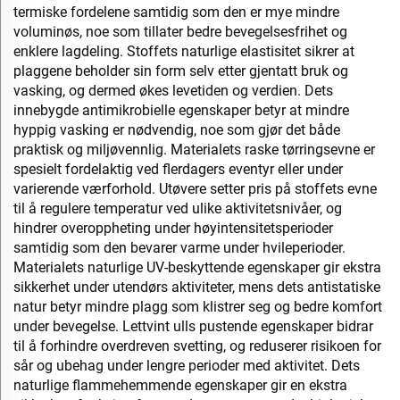
termiske fordelene samtidig som den er mye mindre
voluminøs, noe som tillater bedre bevegelsesfrihet og
enklere lagdeling. Stoffets naturlige elastisitet sikrer at
plaggene beholder sin form selv etter gjentatt bruk og
vasking, og dermed økes levetiden og verdien. Dets
innebygde antimikrobielle egenskaper betyr at mindre
hyppig vasking er nødvendig, noe som gjør det både
praktisk og miljøvennlig. Materialets raske tørringsevne er
spesielt fordelaktig ved flerdagers eventyr eller under
varierende værforhold. Utøvere setter pris på stoffets evne
til å regulere temperatur ved ulike aktivitetsnivåer, og
hindrer overoppheting under høyintensitetsperioder
samtidig som den bevarer varme under hvileperioder.
Materialets naturlige UV-beskyttende egenskaper gir ekstra
sikkerhet under utendørs aktiviteter, mens dets antistatiske
natur betyr mindre plagg som klistrer seg og bedre komfort
under bevegelse. Lettvint ulls pustende egenskaper bidrar
til å forhindre overdreven svetting, og reduserer risikoen for
sår og ubehag under lengre perioder med aktivitet. Dets
naturlige flammehemmende egenskaper gir en ekstra