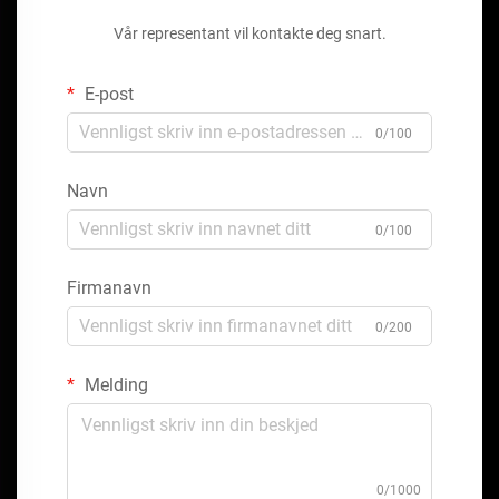
Vår representant vil kontakte deg snart.
E-post
0/100
Navn
0/100
Firmanavn
0/200
Melding
0/1000