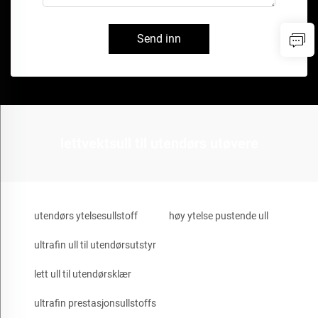
Send inn
lettvektsull til utendørs utøvere
utendørs ytelsesullstoff
høy ytelse pustende ull
ultrafin ull til utendørsutstyr
lett ull til utendørsklær
ultrafin prestasjonsullstoffs