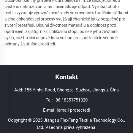
Odolnost tkaniny přispívá k udržitelnosti tím, že snižuje potřebu
častého nahrazování a tím minimalizuje odpad. Výroba tohoto
textilu vyžaduje výrazně méně vody ve srovnání s tradičními látkami
a jeho dokončovací procesy využívají chemické látky bezpečné pro
životní prostředí. Dlouhá životnost materiálu a odolnost proti
opotřebení zajišťují nižší uhlíkovou stopu po celé jeho životním
cyklu, což ho činí odpovědnou volbou pro spotřebitele vědomé
ochrany životního prostředí.
Kontakt
Add: 155 Yinhe Road, Shengze, Suzhou, Jiangsu, Čína
Tel:
+86-18351751320
E-mail:
[email protected]
Copyright © 2025 Jiangsu FlexFeng Textile Technology Co.,
Ltd. Všechna práva vyhrazena.