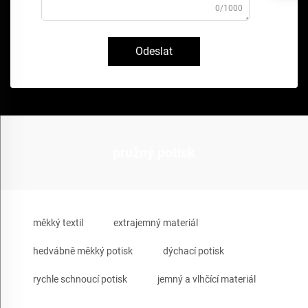
0/1000
Odeslat
pružný potisk
měkký textil
extrajemný materiál
hedvábně měkký potisk
dýchací potisk
rychle schnoucí potisk
jemný a vlhčící materiál