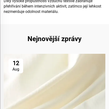
Díky vysoké propustnosti vzduchu textilie zabraňuje
přehřívání během intenzivních aktivit, zatímco její lehkost
nezmenšuje odolnost materiálu.
Nejnovější zprávy
12
Aug