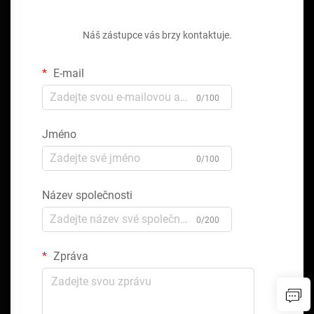
Získejte bezplatnou cenovou nabídku
Náš zástupce vás brzy kontaktuje.
E-mail
0/100
Jméno
0/100
Název společnosti
0/200
Zpráva