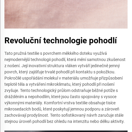
Revoluční technologie pohodlí
Tato pružná textilie s povrchem měkkého doteku využívá
nejmodernější technologii pohodlí, která mění samotnou zkušenost
z nošení. Její inovativní struktura vláken vytváří jedinečně jemný
povrch, který zajišťuje trvalé pohodlí při kontaktu s pokožkou.
Pokročilé uspořádání molekul v materiálu umožňuje přizpůsobení
teplotě těla a vytváření mikroklimatu, který pohodlí při nošení
zvyšuje. Tento technologický průlom odstraňuje běžné potíže s
drážděním a nepohodlím, které jsou často spojovány s vysoce
výkonnými materiály. Komfortní vrstva textilie obsahuje tisíce
mikrosedacích bodů, které poskytují jemnou podporu a zároveň
zachovávají prodyšnost. Tento sofistikovaný návrh zaručuje stále
stejnou úroveň pohodlí bez ohledu na intenzitu nebo délku aktivity.