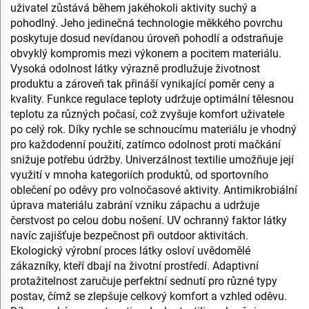
uživatel zůstává během jakéhokoli aktivity suchý a
pohodlný. Jeho jedinečná technologie měkkého povrchu
poskytuje dosud nevídanou úroveň pohodlí a odstraňuje
obvyklý kompromis mezi výkonem a pocitem materiálu.
Vysoká odolnost látky výrazně prodlužuje životnost
produktu a zároveň tak přináší vynikající poměr ceny a
kvality. Funkce regulace teploty udržuje optimální tělesnou
teplotu za různých počasí, což zvyšuje komfort uživatele
po celý rok. Díky rychle se schnoucímu materiálu je vhodný
pro každodenní použití, zatímco odolnost proti mačkání
snižuje potřebu údržby. Univerzálnost textilie umožňuje její
využití v mnoha kategoriích produktů, od sportovního
oblečení po oděvy pro volnočasové aktivity. Antimikrobiální
úprava materiálu zabrání vzniku zápachu a udržuje
čerstvost po celou dobu nošení. UV ochranný faktor látky
navíc zajišťuje bezpečnost při outdoor aktivitách.
Ekologický výrobní proces látky osloví uvědomělé
zákazníky, kteří dbají na životní prostředí. Adaptivní
protažitelnost zaručuje perfektní sednutí pro různé typy
postav, čímž se zlepšuje celkový komfort a vzhled oděvu.