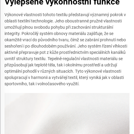
Vylepšené výkonnostní funkce
Výkonové vlastnosti tohoto textilu představují významný pokrok v
oblasti textilní technologie. Jeho oboustranné pružné vlastnosti
umožňují plnou svobodu pohybu při zachování strukturální
integrity. Pokročilý systém obnovy materiálu zajišťuje, že se
okamžitě vrací do původního tvaru, čímž se zabrání prohnutí nebo
seshoření i po dlouhodobém používání. Jeho systém řízení vlhkosti
aktivně přepravuje pot z kůže prostřednictvím speciálních kanálků
uvnitř struktury textilu. Tepelně-regulační vlastnosti materiálu se
přizpůsobují jak teplotě těla, tak i okolnímu prostředí a udržují
optimální pohodlí v různých situacích. Tyto výkonové vlastnosti
spolupracují v harmonii a vytvářejí textil, který vyniká jak v oblasti
sportovního, tak i volnočasového využití.