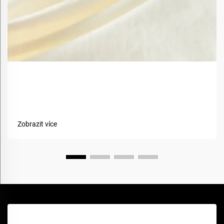
Jaké jsou výhody použití biobazovaných materiálů v
textiliích?
Zobrazit více