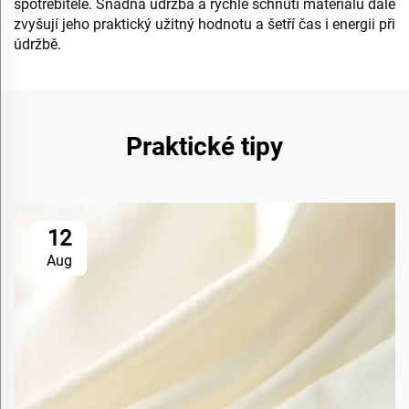
spotřebitele. Snadná údržba a rychlé schnutí materiálu dále
zvyšují jeho praktický užitný hodnotu a šetří čas i energii při
údržbě.
Praktické tipy
12
Aug