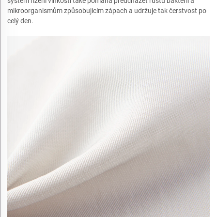
systém řízení vlhkosti také pomáhá předcházet růstu bakterií a
mikroorganismům způsobujícím zápach a udržuje tak čerstvost po
celý den.