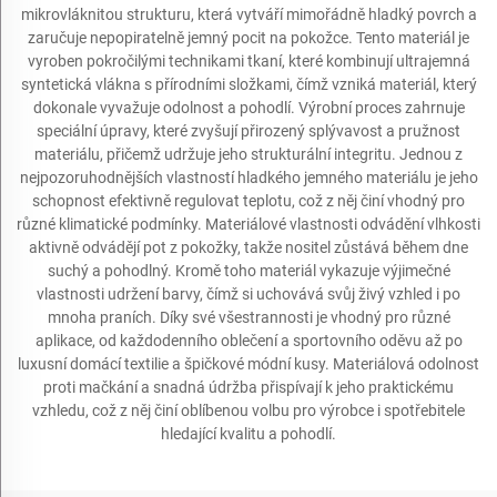
mikrovláknitou strukturu, která vytváří mimořádně hladký povrch a
zaručuje nepopiratelně jemný pocit na pokožce. Tento materiál je
vyroben pokročilými technikami tkaní, které kombinují ultrajemná
syntetická vlákna s přírodními složkami, čímž vzniká materiál, který
dokonale vyvažuje odolnost a pohodlí. Výrobní proces zahrnuje
speciální úpravy, které zvyšují přirozený splývavost a pružnost
materiálu, přičemž udržuje jeho strukturální integritu. Jednou z
nejpozoruhodnějších vlastností hladkého jemného materiálu je jeho
schopnost efektivně regulovat teplotu, což z něj činí vhodný pro
různé klimatické podmínky. Materiálové vlastnosti odvádění vlhkosti
aktivně odvádějí pot z pokožky, takže nositel zůstává během dne
suchý a pohodlný. Kromě toho materiál vykazuje výjimečné
vlastnosti udržení barvy, čímž si uchovává svůj živý vzhled i po
mnoha praních. Díky své všestrannosti je vhodný pro různé
aplikace, od každodenního oblečení a sportovního oděvu až po
luxusní domácí textilie a špičkové módní kusy. Materiálová odolnost
proti mačkání a snadná údržba přispívají k jeho praktickému
vzhledu, což z něj činí oblíbenou volbu pro výrobce i spotřebitele
hledající kvalitu a pohodlí.