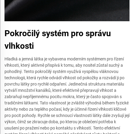
Pokročilý systém pro správu
vlhkosti
Hladká a jemná látka je vybavena moderním systémem pro řízení
vlhkosti, který aktivně přispívá k tomu, aby nositel zůstal suchý a
pohodlný. Tento pokročilý systém využívá vyspělou vláknovou
technologii, která rychle odvádí vlhkost od pokožky a rozvádí ji po
povrchu látky pro rychlé odpaření. Jedinečná struktura materiálu
vytváří množství kanálků, které efektivně přepravují vlhkost a
zabraňují nepříjemnému pocitu mokra, který je často spojován s
tradičními látkami. Tato vlastnost je zvláště výhodná během fyzické
aktivity nebo za teplého počasí, kdy je účinné řízení vlhkosti klíčové
pro pocit pohody. Rychle se schnoucí vlastnosti látky dále zvyšují její
výkon, čímž se zkracuje doba, po kterou je oblečení potřeba k
usušení po pražení nebo po kontaktu s vlhkostí. Tento efektivní