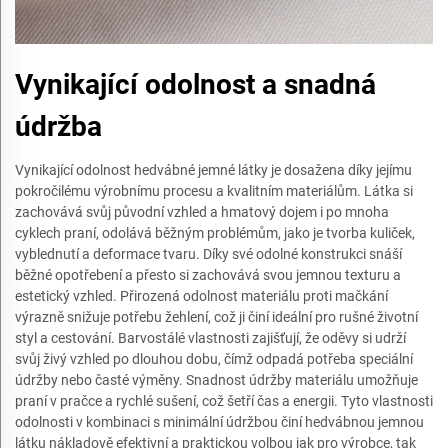
Vynikající odolnost a snadná
údržba
Vynikající odolnost hedvábné jemné látky je dosažena díky jejímu
pokročilému výrobnímu procesu a kvalitním materiálům. Látka si
zachovává svůj původní vzhled a hmatový dojem i po mnoha
cyklech praní, odolává běžným problémům, jako je tvorba kuliček,
vyblednutí a deformace tvaru. Díky své odolné konstrukci snáší
běžné opotřebení a přesto si zachovává svou jemnou texturu a
estetický vzhled. Přirozená odolnost materiálu proti mačkání
výrazně snižuje potřebu žehlení, což ji činí ideální pro rušné životní
styl a cestování. Barvostálé vlastnosti zajišťují, že oděvy si udrží
svůj živý vzhled po dlouhou dobu, čímž odpadá potřeba speciální
údržby nebo časté výměny. Snadnost údržby materiálu umožňuje
praní v pračce a rychlé sušení, což šetří čas a energii. Tyto vlastnosti
odolnosti v kombinaci s minimální údržbou činí hedvábnou jemnou
látku nákladově efektivní a praktickou volbou jak pro výrobce, tak