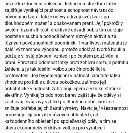
běžné každodenní oblečení. Jedinečná struktura látky
zajišťuje vynikající pružnost a schopnost návratu do
původního tvaru, takže oděvy udržují svůj tvar i po
dlouhodobém nošení a opakovaném praní. Její pokročilý
systém řízení vlhkosti efektivně odvádí pot, a tím udržuje
nositele v suchu a pohodlí během různých aktivit a za
různých povětrnostních podmínek. Trvanlivost materiálu je
další významnou výhodou, protože odolává tvorbě boulí a
udržuje si svůj původní vzhled i po častém používání a
praní. Přirozená odolnost látky proti žehlení snižuje potřebu
žehlení, a je tak ideální volbou pro činorodé lidi a
cestovatele. Její hypoalergenní vlastnosti činí tuto látku
vhodnou pro lidi s citlivou pokožkou, zatímco její
antistatické vlastnosti zabraňují lepení a vzniku statické
elektřiny. Vynikající odolnost barev zajišťuje, že oděvy si
zachovají svůj živý vzhled po dlouhou dobu, čímž se
snižuje potřeba jejich časté výměny. Navíc její všestrannost
umožňuje její použití v různých oblastech, od
každodenního oblečení po společenský oděv, a tím se
stává ekonomicky efektivní volbou pro výrobce i