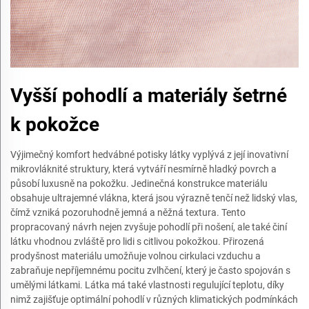
Vyšší pohodlí a materiály šetrné
k pokožce
Výjimečný komfort hedvábné potisky látky vyplývá z její inovativní
mikrovláknité struktury, která vytváří nesmírně hladký povrch a
působí luxusně na pokožku. Jedinečná konstrukce materiálu
obsahuje ultrajemné vlákna, která jsou výrazně tenčí než lidský vlas,
čímž vzniká pozoruhodně jemná a něžná textura. Tento
propracovaný návrh nejen zvyšuje pohodlí při nošení, ale také činí
látku vhodnou zvláště pro lidi s citlivou pokožkou. Přirozená
prodyšnost materiálu umožňuje volnou cirkulaci vzduchu a
zabraňuje nepříjemnému pocitu zvlhčení, který je často spojován s
umělými látkami. Látka má také vlastnosti regulující teplotu, díky
nimž zajišťuje optimální pohodlí v různých klimatických podmínkách