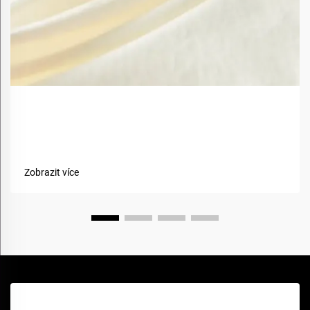
Jaké jsou výhody použití biobazovaných materiálů v
textiliích?
Zobrazit více