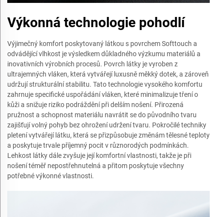
Výkonná technologie pohodlí
Výjimečný komfort poskytovaný látkou s povrchem Softtouch a
odvádějící vlhkost je výsledkem důkladného výzkumu materiálů a
inovativních výrobních procesů. Povrch látky je vyroben z
ultrajemných vláken, která vytvářejí luxusně měkký dotek, a zároveň
udržují strukturální stabilitu. Tato technologie vysokého komfortu
zahrnuje specifické uspořádání vláken, které minimalizuje tření o
kůži a snižuje riziko podráždění při delším nošení. Přirozená
pružnost a schopnost materiálu navrátit se do původního tvaru
zajišťují volný pohyb bez ohrožení udržení tvaru. Pokročilé techniky
pletení vytvářejí látku, která se přizpůsobuje změnám tělesné teploty
a poskytuje trvale příjemný pocit v různorodých podmínkách.
Lehkost látky dále zvyšuje její komfortní vlastnosti, takže je při
nošení téměř nepostřehnutelná a přitom poskytuje všechny
potřebné výkonné vlastnosti.