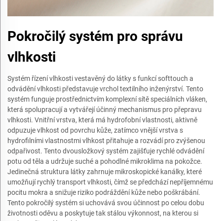
Pokročilý systém pro správu
vlhkosti
Systém řízení vlhkosti vestavěný do látky s funkcí softtouch a
odvádění vlhkosti představuje vrchol textilního inženýrství. Tento
systém funguje prostřednictvím komplexní sítě speciálních vláken,
která spolupracují a vytvářejí účinný mechanismus pro přepravu
vlhkosti. Vnitřní vrstva, která má hydrofobní vlastnosti, aktivně
odpuzuje vlhkost od povrchu kůže, zatímco vnější vrstva s
hydrofilními vlastnostmi vlhkost přitahuje a rozvádí pro zvýšenou
odpařivost. Tento dvousložkový systém zajišťuje rychlé odvádění
potu od těla a udržuje suché a pohodlné mikroklima na pokožce.
Jedinečná struktura látky zahrnuje mikroskopické kanálky, které
umožňují rychlý transport vlhkosti, čímž se předchází nepříjemnému
pocitu mokra a snižuje riziko podráždění kůže nebo poškrábání.
Tento pokročilý systém si uchovává svou účinnost po celou dobu
životnosti oděvu a poskytuje tak stálou výkonnost, na kterou si