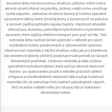
inovativní látka má dvouvrstvou strukturu, přičemž vnitřní vrstva
aktivně odvádí vlhkost ze pokožky, zatímco vnější vrstva umožňuje
rychlé odpaření. Jedinečná struktura tkaniny je tvořena speciálně
upravenými vlákny, která vytvářejí jemný a luxusní pocit na pokožce
a zároveň zajišťují optimální regulaci teploty. Vlastnosti odvádění
vlhkosti jsou dosaženy pokročilými hydrofobními a hydrofilními
úpravami, které zajišťují efektivní transport potu pryč od těla. Tato
technická látka nachází široké uplatnění v oděvech pro sport,
každodenní nošení, potahovinách a výkonnostním vybavení.
Všestrannost materiálu z něj činí vhodnou volbu jak pro interiérové,
tak exteriérové aktivity, přičemž poskytuje trvalé pohodlí za různých
klimatických podmínek. Odolnost materiálu je dále zvýšena
speciálními technikami pletení, které udržují výkonné vlastnosti
tkaniny i po opakovaném použití a několika pračních cyklech.
Integrace protimikrobiálních vlastností dále zvyšuje funkčnost
materiálu tím, že zabraňuje růstu bakterií způsobujících zápach,
čímž se jedná o ideální volbu pro situace, kdy je očekáváno
dlouhodobé nošení.