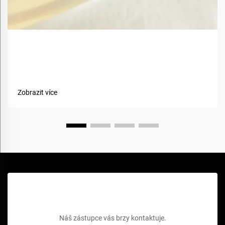
Jaké jsou výhody použití biobazovaných materiálů v
textiliích?
Zobrazit více
Získejte bezplatnou cenovou nabídku
Náš zástupce vás brzy kontaktuje.