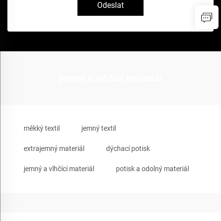
Odeslat
jemný a vlhčící materiál
měkký textil
jemný textil
extrajemný materiál
dýchací potisk
jemný a vlhčící materiál
potisk a odolný materiál