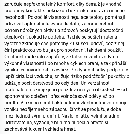
zaručuje nepřekonatelný komfort, díky čemuž je vhodná
pro přímý kontakt s pokožkou bez rizika podráždění nebo
nepohodlí. Pokročilé vlastnosti regulace teploty pomáhají
udržovat optimální tělesnou teplotu, zabrání přehřátí
během náročných aktivit a zároveň poskytují dostatečné
oteplování, pokud je potřeba. Rychle se sušící materiál
výrazně zkracuje čas potřebný k usušení oděvů, což z něj
činí praktickou volbu jak pro sportovní, tak denní použití.
Odolnost materiálu zajišťuje, že látka si zachová tvar i
výkonné vlastnosti i po mnoha cyklech praní, a tak přináší
vynikající návratnost investice. Prodyšnost látky podporuje
lepší cirkulaci vzduchu, snižuje riziko podráždění pokožky a
udržuje pocit čerstvosti po celý den. Univerzálnost
materiálu umožňuje jeho použití v různých oblastech – od
sportovního oblečení, přes volnočasové oděvy až po
prádlo. Vláknina s antibakteriálními vlastnostmi zabraňuje
vzniku nepříjemného zápachu, čímž se prodlužuje doba
mezi jednotlivými praními. Navíc je látka velmi snadno
udržovatelná, vyžaduje minimální péči a přesto si
zachovává luxusní vzhled a hmat.