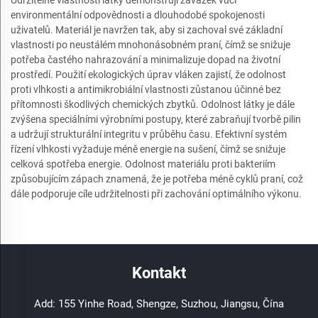
environmentální odpovědnosti a dlouhodobé spokojenosti
uživatelů. Materiál je navržen tak, aby si zachoval své základní
vlastnosti po neustálém mnohonásobném praní, čímž se snižuje
potřeba častého nahrazování a minimalizuje dopad na životní
prostředí. Použití ekologických úprav vláken zajistí, že odolnost
proti vlhkosti a antimikrobiální vlastnosti zůstanou účinné bez
přítomnosti škodlivých chemických zbytků. Odolnost látky je dále
zvýšena speciálními výrobními postupy, které zabraňují tvorbě pilin
a udržují strukturální integritu v průběhu času. Efektivní systém
řízení vlhkosti vyžaduje méně energie na sušení, čímž se snižuje
celková spotřeba energie. Odolnost materiálu proti bakteriím
způsobujícím zápach znamená, že je potřeba méně cyklů praní, což
dále podporuje cíle udržitelnosti při zachování optimálního výkonu.
Kontakt
Add: 155 Yinhe Road, Shengze, Suzhou, Jiangsu, Čína