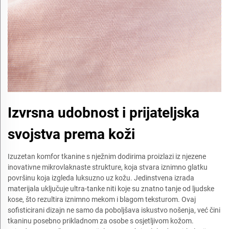
Izvrsna udobnost i prijateljska
svojstva prema koži
Izuzetan komfor tkanine s nježnim dodirima proizlazi iz njezene
inovativne mikrovlaknaste strukture, koja stvara iznimno glatku
površinu koja izgleda luksuzno uz kožu. Jedinstvena izrada
materijala uključuje ultra-tanke niti koje su znatno tanje od ljudske
kose, što rezultira iznimno mekom i blagom teksturom. Ovaj
sofisticirani dizajn ne samo da poboljšava iskustvo nošenja, već čini
tkaninu posebno prikladnom za osobe s osjetljivom kožom.