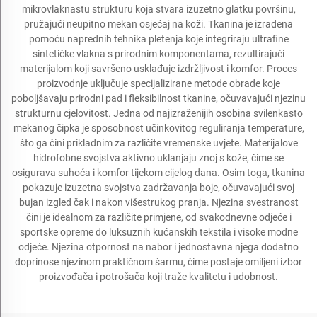
mikrovlaknastu strukturu koja stvara izuzetno glatku površinu,
pružajući neupitno mekan osjećaj na koži. Tkanina je izrađena
pomoću naprednih tehnika pletenja koje integriraju ultrafine
sintetičke vlakna s prirodnim komponentama, rezultirajući
materijalom koji savršeno usklađuje izdržljivost i komfor. Proces
proizvodnje uključuje specijalizirane metode obrade koje
poboljšavaju prirodni pad i fleksibilnost tkanine, očuvavajući njezinu
strukturnu cjelovitost. Jedna od najizraženijih osobina svilenkasto
mekanog čipka je sposobnost učinkovitog reguliranja temperature,
što ga čini prikladnim za različite vremenske uvjete. Materijalove
hidrofobne svojstva aktivno uklanjaju znoj s kože, čime se
osigurava suhoća i komfor tijekom cijelog dana. Osim toga, tkanina
pokazuje izuzetna svojstva zadržavanja boje, očuvavajući svoj
bujan izgled čak i nakon višestrukog pranja. Njezina svestranost
čini je idealnom za različite primjene, od svakodnevne odjeće i
sportske opreme do luksuznih kućanskih tekstila i visoke modne
odjeće. Njezina otpornost na nabor i jednostavna njega dodatno
doprinose njezinom praktičnom šarmu, čime postaje omiljeni izbor
proizvođača i potrošača koji traže kvalitetu i udobnost.