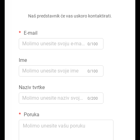
Zatražite besplatnu ponudu
Naš predstavnik će vas uskoro kontaktirati.
E-mail
0/100
Ime
0/100
Naziv tvrtke
0/200
Poruka