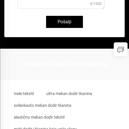
0/1000
Pošalji
svilenkasto mekan dodir tkanina
meki tekstil
ultra mekan dodir tkanina
svilenkasto mekan dodir tkanina
elastično mekan dodir tekstil
meki dodir i tkanina koja upija vlagu