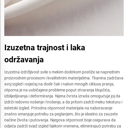
Izuzetna trajnost i laka
održavanja
Izuzetna izdržljivost svile s mekim dodirkom postiže se naprednim
proizvodnim procesom i kvalitetnim materijalima. Tkanina zadržava
svoj izgled i osjećaj na dodir čak i nakon mnogih ciklusa pranja,
otporna je na uobičajene probleme poput stvaranja klupčića,
izblijedjivanja i deformiranja. Njena čvrsta izrada omogućuje joj da
izdrži redovno nošenje i trošenje, a da pritom zadrži meku teksturu i
estetski izgled. Prirodna otpornost materijala na naboravanje
znatno smanjuje potrebu za peglanjem, što je idealno za zauzete
načine života i putovanja. Njegova otpornost boje osigurava da
odjeća zadrži svjež izgled tijekom vremena, eliminirajući potrebu za