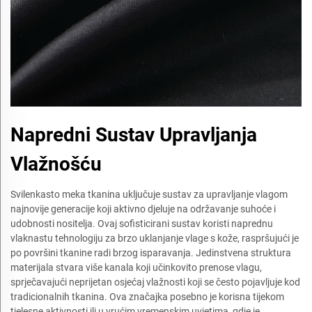
Napredni Sustav Upravljanja
Vlažnošću
Svilenkasto meka tkanina uključuje sustav za upravljanje vlagom
najnovije generacije koji aktivno djeluje na održavanje suhoće i
udobnosti nositelja. Ovaj sofisticirani sustav koristi naprednu
vlaknastu tehnologiju za brzo uklanjanje vlage s kože, raspršujući je
po površini tkanine radi brzog isparavanja. Jedinstvena struktura
materijala stvara više kanala koji učinkovito prenose vlagu,
sprječavajući neprijetan osjećaj vlažnosti koji se često pojavljuje kod
tradicionalnih tkanina. Ova značajka posebno je korisna tijekom
tjelesne aktivnosti ili u vrućim vremenskim uvjetima, gdje je