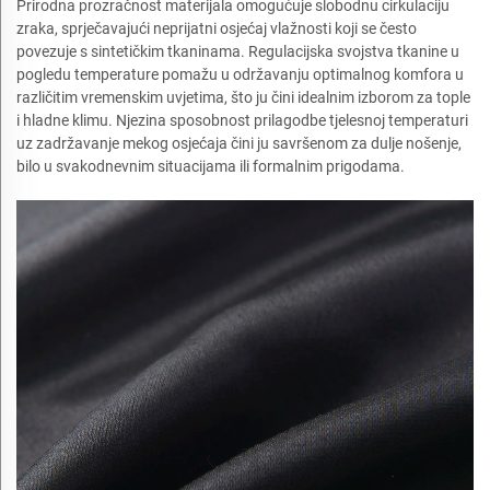
Prirodna prozračnost materijala omogućuje slobodnu cirkulaciju
zraka, sprječavajući neprijatni osjećaj vlažnosti koji se često
povezuje s sintetičkim tkaninama. Regulacijska svojstva tkanine u
pogledu temperature pomažu u održavanju optimalnog komfora u
različitim vremenskim uvjetima, što ju čini idealnim izborom za tople
i hladne klimu. Njezina sposobnost prilagodbe tjelesnoj temperaturi
uz zadržavanje mekog osjećaja čini ju savršenom za dulje nošenje,
bilo u svakodnevnim situacijama ili formalnim prigodama.