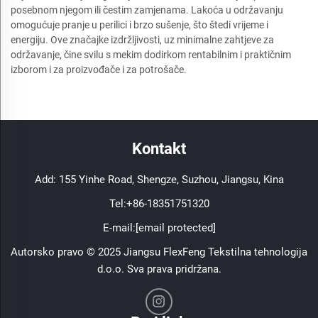
posebnom njegom ili čestim zamjenama. Lakoća u održavanju
omogućuje pranje u perilici i brzo sušenje, što štedi vrijeme i
energiju. Ove značajke izdržljivosti, uz minimalne zahtjeve za
održavanje, čine svilu s mekim dodirkom rentabilnim i praktičnim
izborom i za proizvođače i za potrošače.
Kontakt
Add: 155 Yinhe Road, Shengze, Suzhou, Jiangsu, Kina
Tel:
+86-18351751320
E-mail:
[email protected]
Autorsko pravo © 2025 Jiangsu FlexFeng Tekstilna tehnologija
d.o.o. Sva prava pridržana.