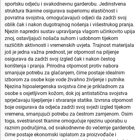
sportsku odjeću i svakodnevnu garderobu. Jedinstvena
struktura tkanine osigurava superiornu elastičnost i
povratna svojstva, omogućavajući odjeći da zadrži svoj
oblik čak i nakon dugotrajnog nošenja i višestrukog pranja.
Njezin napredni sustav upravljanja vlagom učinkovito upija
znoj, ostavljajući nošača suhom i udobnom tijekom
različitih aktivnosti i vremenskih uvjeta. Trajnost materijala
još je jedna važna prednost, jer otpornost na piljenje
osigurava da zadrži svoj izgled čak i nakon čestog
korištenja i pranja. Prirodna otpornost protiv nabora
smanjuje potrebu za glačanjem, čime postaje idealnim
izborom za osobe koje vode živahno življenje i putnike.
Njezina hipoalergenska svojstva čine je prikladnom za
osobe s osjetljivom kožom, dok joj antistatična svojstva
sprječavaju lijepljenje i stvaranje statike. Izvrsna otpornost
boje osigurava da odjeća zadrži svoj svježi izgled tijekom
vremena, smanjujući potrebu za čestrom zamjenom. Osim
toga, svestranost tkanine omogućuje njezinu uporabu u
raznim područjima, od svakodnevne do večernje garderobe,
čime postaje ekonomski isplatom za proizvođače i