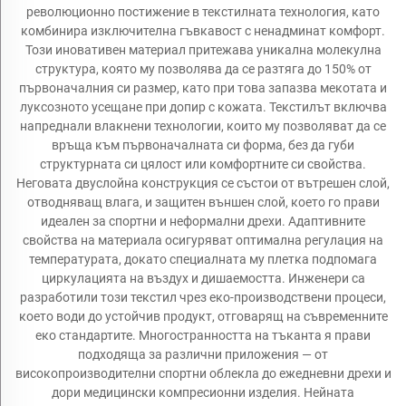
революционно постижение в текстилната технология, като
комбинира изключителна гъвкавост с ненадминат комфорт.
Този иновативен материал притежава уникална молекулна
структура, която му позволява да се разтяга до 150% от
първоначалния си размер, като при това запазва мекотата и
луксозното усещане при допир с кожата. Текстилът включва
напреднали влакнени технологии, които му позволяват да се
връща към първоначалната си форма, без да губи
структурната си цялост или комфортните си свойства.
Неговата двуслойна конструкция се състои от вътрешен слой,
отводняващ влага, и защитен външен слой, което го прави
идеален за спортни и неформални дрехи. Адаптивните
свойства на материала осигуряват оптимална регулация на
температурата, докато специалната му плетка подпомага
циркулацията на въздух и дишаемостта. Инженери са
разработили този текстил чрез еко-производствени процеси,
което води до устойчив продукт, отговарящ на съвременните
еко стандартите. Многостранността на тъканта я прави
подходяща за различни приложения — от
високопроизводителни спортни облекла до ежедневни дрехи и
дори медицински компресионни изделия. Нейната