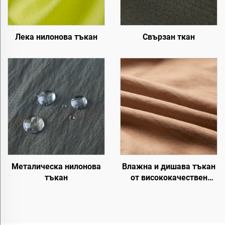
Лека нилонова тъкан
Свързан ткан
Металическа нилонова
Влажна и дишава тъкан
тъкан
от висококачествен
вискозен плат