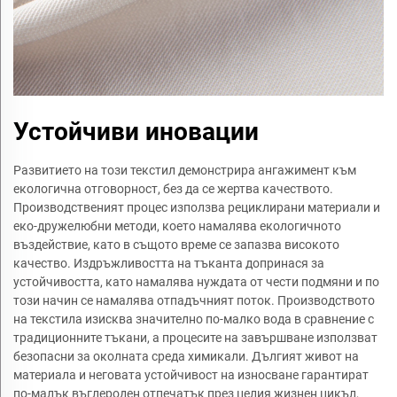
Устойчиви иновации
Развитието на този текстил демонстрира ангажимент към
екологична отговорност, без да се жертва качеството.
Производственият процес използва рециклирани материали и
еко-дружелюбни методи, което намалява екологичното
въздействие, като в същото време се запазва високото
качество. Издръжливостта на тъканта допринася за
устойчивостта, като намалява нуждата от чести подмяни и по
този начин се намалява отпадъчният поток. Производството
на текстила изисква значително по-малко вода в сравнение с
традиционните тъкани, а процесите на завършване използват
безопасни за околната среда химикали. Дългият живот на
материала и неговата устойчивост на износване гарантират
по-малък въглероден отпечатък през целия жизнен цикъл,