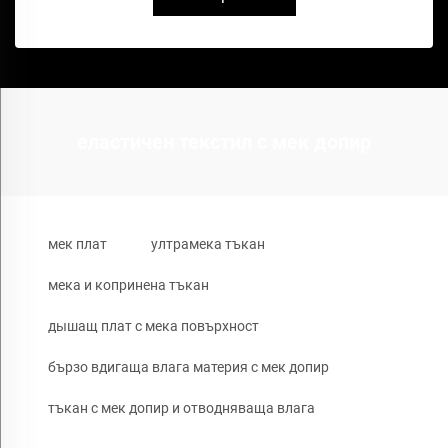
еластичен текстил с мек допир
мек плат
ултрамека тъкан
мека и копринена тъкан
дышащ плат с мека повърхност
бързо вдигаща влага материя с мек допир
тъкан с мек допир и отводняваща влага