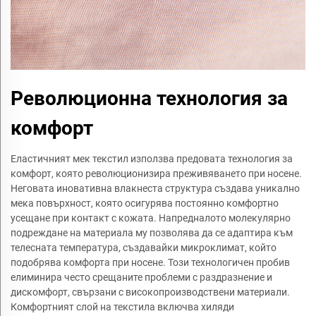
Революционна технология за
комфорт
Еластичният мек текстил използва предовата технология за
комфорт, която революционизира преживяването при носене.
Неговата иновативна влакнеста структура създава уникално
мека повърхност, която осигурява постоянно комфортно
усещане при контакт с кожата. Напредналото молекулярно
подреждане на материала му позволява да се адаптира към
телесната температура, създавайки микроклимат, който
подобрява комфорта при носене. Този технологичен пробив
елиминира често срещаните проблеми с раздразнение и
дискомфорт, свързани с високопроизводствени материали.
Комфортният слой на текстила включва хиляди