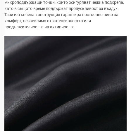
микроподдържащи точки, които осигуряват нежна подкрепа,
като в същото време поддържат пропускливост за въздух.
Тази изтънчена конструкция гарантира постоянно ниво на
комфорт, независимо от интензивността или
продължителността на активността.