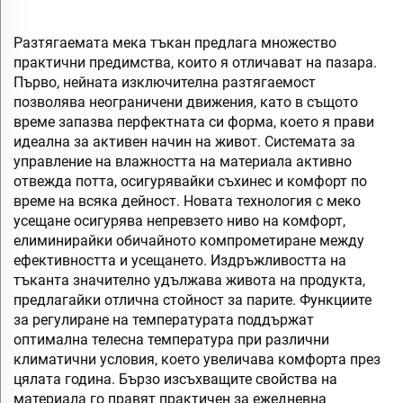
Разтягаемата мека тъкан предлага множество
практични предимства, които я отличават на пазара.
Първо, нейната изключителна разтягаемост
позволява неограничени движения, като в същото
време запазва перфектната си форма, което я прави
идеална за активен начин на живот. Системата за
управление на влажността на материала активно
отвежда потта, осигурявайки съхинес и комфорт по
време на всяка дейност. Новата технология с меко
усещане осигурява непревзето ниво на комфорт,
елиминирайки обичайното компрометиране между
ефективността и усещането. Издръжливостта на
тъканта значително удължава живота на продукта,
предлагайки отлична стойност за парите. Функциите
за регулиране на температурата поддържат
оптимална телесна температура при различни
климатични условия, което увеличава комфорта през
цялата година. Бързо изсъхващите свойства на
материала го правят практичен за ежедневна