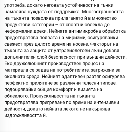
употреба, докато неговата устойчивост на гънки
намалява нуждата от поддръжка. Многостранността
на тъканта позволява прилагането ѝ в множество
продуктови категории – от спортни облекла до
неформални дрехи. Нейната антимикробна обработка
предотвратява появата на миризми, осигурявайки
свежест през цялото време на носене. Факторът на
тъканта за защита от ултравиолетови лъчи добавя
допълнителен слой безопасност при външни дейности.
Еко-дружелюбният производствен процес на
материала се радва на потребителите, загрижени за
околната среда. Нейният адаптивен разтяг осигурява
перфектно прилягане за различни телесни типове,
подобрявайки общия комфорт и визията на
облеклото. Пропускливостта на тъканта
предотвратява прегряване по време на интензивни
дейности, докато нейната лекота не накърнява
издръжливостта ѝ.