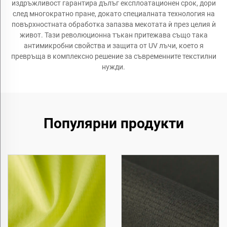
издръжливост гарантира дълъг експлоатационен срок, дори
след многократно пране, докато специалната технология на
повърхностната обработка запазва мекотата ѝ през целия ѝ
живот. Тази революционна тъкан притежава също така
антимикробни свойства и защита от UV лъчи, което я
превръща в комплексно решение за съвременните текстилни
нужди.
Популярни продукти