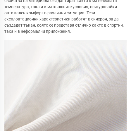
свойства на материала се адаптират както към телесната
температура, така и към външните условия, осигурявайки
оптимален комфорт в различни ситуации. Тези
експлоатационни характеристики работят в синхрон, за да
създадат тъкан, която се представя отлично както в спортни,
така и в неформални приложения.