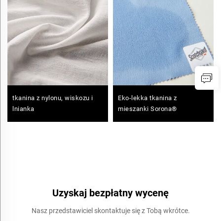
tkanina z nylonu, wiskozu i
Eko-lekka tkanina z
lnianka
mieszanki Sorona®
Uzyskaj bezpłatny wycenę
Nasz przedstawiciel skontaktuje się z Tobą wkrótce.