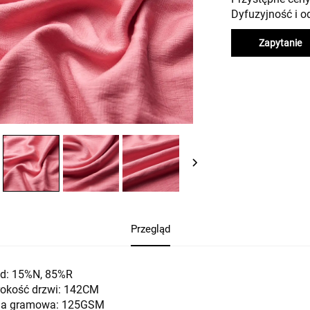
Dyfuzyjność i 
Zapytanie
Przegląd
ad: 15%N, 85%R
rokość drzwi: 142CM
a gramowa: 125GSM