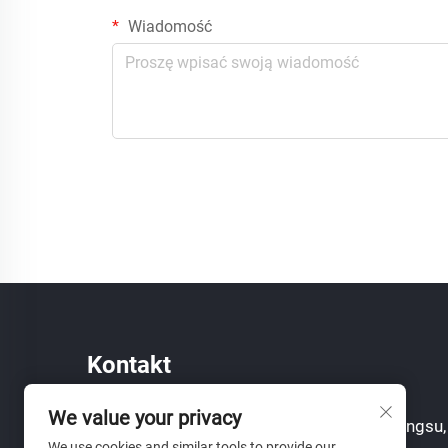
Wiadomość
Kontakt
We value your privacy
Add: 155 Yinhe Road, Shengze, Suzhou, Jiangsu,
We use cookies and similar tools to provide our