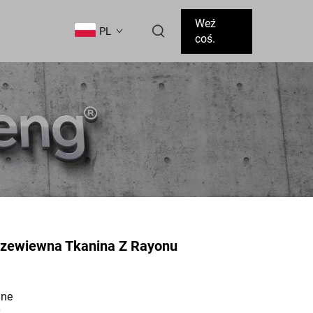
Weź
PL
coś.
Przewiewna Tkanina Z Rayonu
dne
y