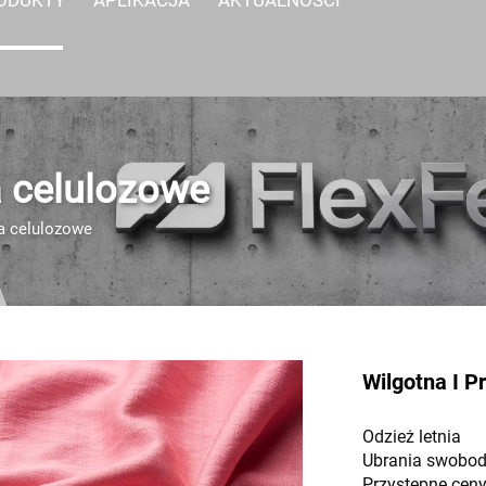
 celulozowe
a celulozowe
Wilgotna I 
Odzież letnia
Ubrania swobo
Przystępne cen