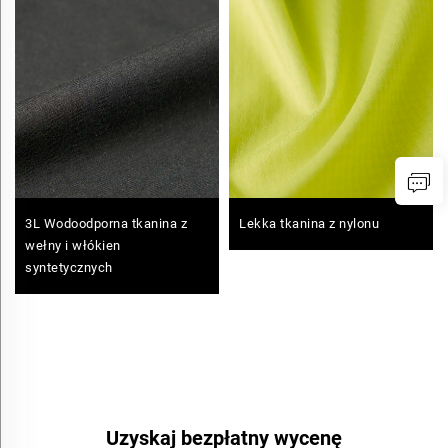
3L Wodoodporna tkanina z
Lekka tkanina z nylonu
wełny i włókien
syntetycznych
Uzyskaj bezpłatny wycenę