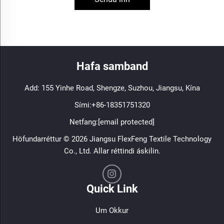
Hafa samband
Add: 155 Yinhe Road, Shengze, Suzhou, Jiangsu, Kína
Sími:
+86-18351751320
Netfang:
[email protected]
Höfundarréttur © 2026 Jiangsu FlexFeng Textile Technology
Co., Ltd. Allar réttindi áskilin.
Quick Link
Um Okkur