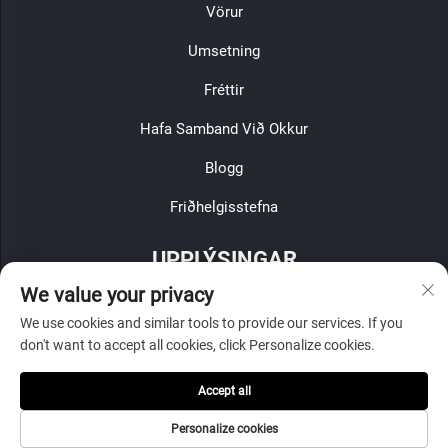
Vörur
Umsetning
Fréttir
Hafa Samband Við Okkur
Blogg
Friðhelgisstefna
UPPLÝSINGAR
We value your privacy
Skráðu þig til að motta vikuleiðbeiningarnar okkar
We use cookies and similar tools to provide our services. If you
don't want to accept all cookies, click Personalize cookies.
Accept all
Senda inn
Personalize cookies