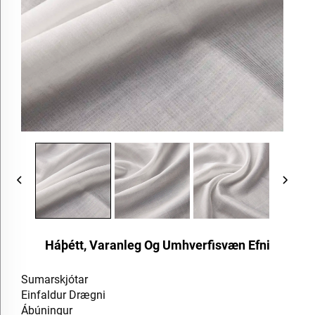
Háþétt, Varanleg Og Umhverfisvæn Efni
Sumarskjótar
Einfaldur Drægni
Ábúningur