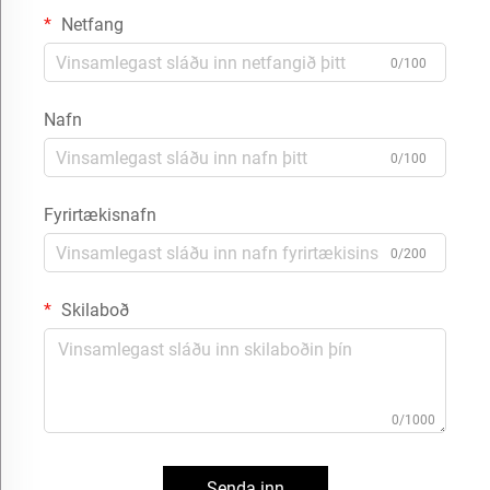
Netfang
0/100
Nafn
0/100
Fyrirtækisnafn
0/200
Skilaboð
0/1000
Senda inn