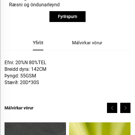
Ræsni og öndunarleynd
Fyrirspurn
Yfirlit
Málvirkar vörur
Efni: 20%N 80%TEL
Breidd dyra: 142CM
Þyngd: 55GSM
Stærð: 20D*30S
Málvirkar vörur