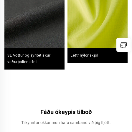
3L Vottur og syntetiskur
Léttr nýlonskjól
veðurþolinn efni
Fáðu ókeypis tilboð
Tilkynntur okkar mun hafa samband við þig fljótt.