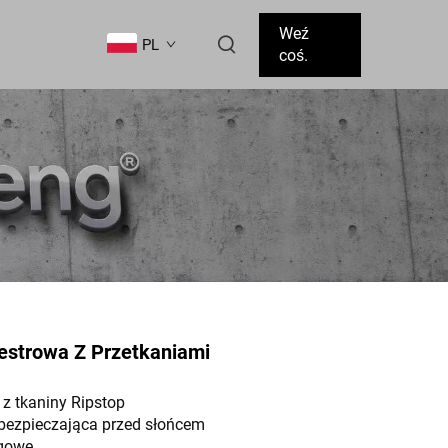
Weź
PL
coś.
iestrowa Z Przetkaniami
 z tkaniny Ripstop
bezpieczająca przed słońcem
ngowe