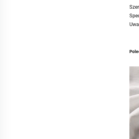
Sze
Spe
Uwa
Pole