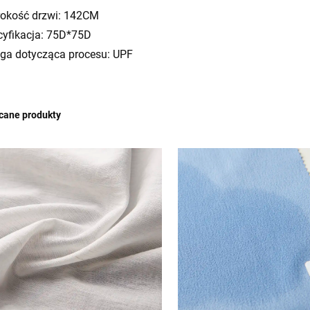
rokość drzwi: 142CM
cyfikacja: 75D*75D
ga dotycząca procesu: UPF
cane produkty