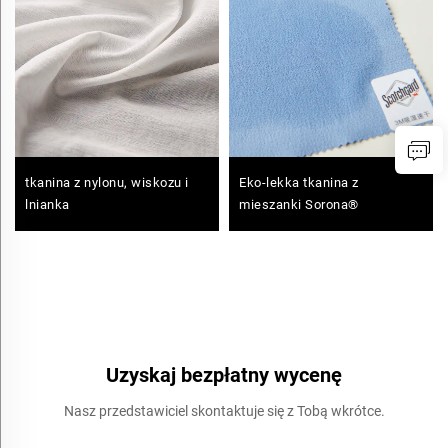
tkanina z nylonu, wiskozu i
Eko-lekka tkanina z
lnianka
mieszanki Sorona®
Uzyskaj bezpłatny wycenę
Nasz przedstawiciel skontaktuje się z Tobą wkrótce.