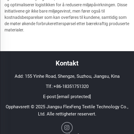
og optimaliserer logistikken for å redusere miljøpåvirkningen. Disse
initiativene gir ikke bare miljøgevinst, men fører også til
kostnadsbesparelser som kan overføres til kundene, samtidig som
de møter økende forbrukeretterspørsel etter bærekraftig produserte
materialer.
Kontakt
Add: 155 Yinhe Road, Shengze, Suzhou, Jiangsu, Kina
Tlf.:
+86-18351751320
E-post:
[email protected]
Opphavsrett © 2025 Jiangsu FlexFeng Textile Technology Co.,
Ltd. Alle rettigheter reservert.