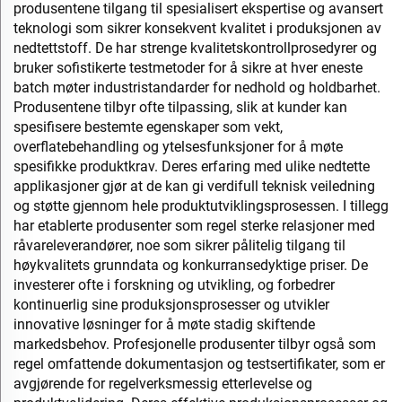
produsentene tilgang til spesialisert ekspertise og avansert
teknologi som sikrer konsekvent kvalitet i produksjonen av
nedtettstoff. De har strenge kvalitetskontrollprosedyrer og
bruker sofistikerte testmetoder for å sikre at hver eneste
batch møter industristandarder for nedhold og holdbarhet.
Produsentene tilbyr ofte tilpassing, slik at kunder kan
spesifisere bestemte egenskaper som vekt,
overflatebehandling og ytelsesfunksjoner for å møte
spesifikke produktkrav. Deres erfaring med ulike nedtette
applikasjoner gjør at de kan gi verdifull teknisk veiledning
og støtte gjennom hele produktutviklingsprosessen. I tillegg
har etablerte produsenter som regel sterke relasjoner med
råvareleverandører, noe som sikrer pålitelig tilgang til
høykvalitets grunndata og konkurransedyktige priser. De
investerer ofte i forskning og utvikling, og forbedrer
kontinuerlig sine produksjonsprosesser og utvikler
innovative løsninger for å møte stadig skiftende
markedsbehov. Profesjonelle produsenter tilbyr også som
regel omfattende dokumentasjon og testsertifikater, som er
avgjørende for regelverksmessig etterlevelse og