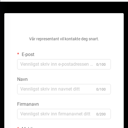
Få et gratis tilbud
Vår representant vil kontakte deg snart.
E-post
0/100
Navn
0/100
Firmanavn
0/200