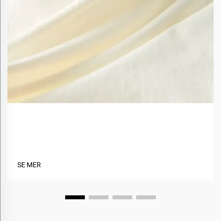
Hva er fordelene med å bruke biobaserte materialer
i tekstiler?
SE MER