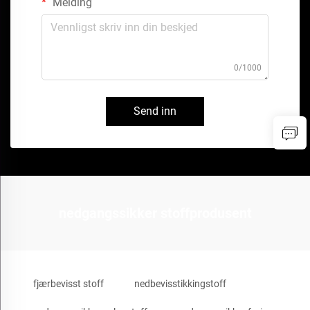
Melding
0/1000
Send inn
nedgangssikker stoffprodusent
fjærbevisst stoff
nedbevisstikkingstoff