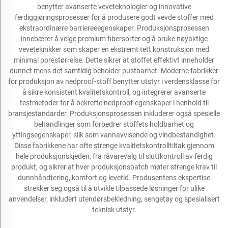
benytter avanserte veveteknologier og innovative
ferdiggjøringsprosesser for å produsere godt vevde stoffer med
ekstraordinære barriereeegenskaper. Produksjonsprosessen
innebærer å velge premium fibersorter og å bruke nøyaktige
veveteknikker som skaper en ekstremt tett konstruksjon med
minimal porestørrelse. Dette sikrer at stoffet effektivt inneholder
dunnet mens det samtidig beholder pustbarhet. Moderne fabrikker
for produksjon av nedproof-stoff benytter utstyr i verdensklasse for
å sikre konsistent kvalitetskontroll, og integrerer avanserte
testmetoder for å bekrefte nedproof-egenskaper i henhold til
bransjestandarder. Produksjonsprosessen inkluderer også spesielle
behandlinger som forbedrer stoffets holdbarhet og
yttingsegenskaper, slik som vannavvisende og vindbestandighet.
Disse fabrikkene har ofte strenge kvalitetskontrolltiltak gjennom
hele produksjonskjeden, fra råvarevalg til sluttkontroll av ferdig
produkt, og sikrer at hver produksjonsbatch møter strenge krav til
dunnhåndtering, komfort og levetid. Produsentens ekspertise
strekker seg også til å utvikle tilpassede løsninger for ulike
anvendelser, inkludert utendørsbekledning, sengetøy og spesialisert
teknisk utstyr.