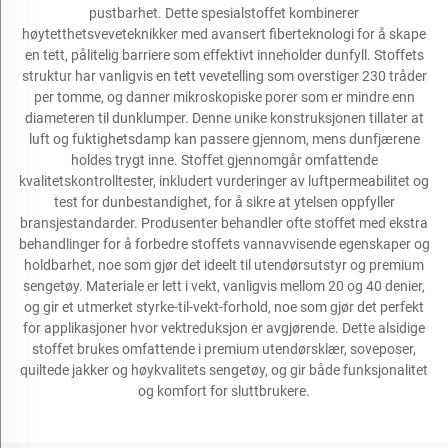
pustbarhet. Dette spesialstoffet kombinerer
høytetthetsveveteknikker med avansert fiberteknologi for å skape
en tett, pålitelig barriere som effektivt inneholder dunfyll. Stoffets
struktur har vanligvis en tett vevetelling som overstiger 230 tråder
per tomme, og danner mikroskopiske porer som er mindre enn
diameteren til dunklumper. Denne unike konstruksjonen tillater at
luft og fuktighetsdamp kan passere gjennom, mens dunfjærene
holdes trygt inne. Stoffet gjennomgår omfattende
kvalitetskontrolltester, inkludert vurderinger av luftpermeabilitet og
test for dunbestandighet, for å sikre at ytelsen oppfyller
bransjestandarder. Produsenter behandler ofte stoffet med ekstra
behandlinger for å forbedre stoffets vannavvisende egenskaper og
holdbarhet, noe som gjør det ideelt til utendørsutstyr og premium
sengetøy. Materiale er lett i vekt, vanligvis mellom 20 og 40 denier,
og gir et utmerket styrke-til-vekt-forhold, noe som gjør det perfekt
for applikasjoner hvor vektreduksjon er avgjørende. Dette alsidige
stoffet brukes omfattende i premium utendørsklær, soveposer,
quiltede jakker og høykvalitets sengetøy, og gir både funksjonalitet
og komfort for sluttbrukere.