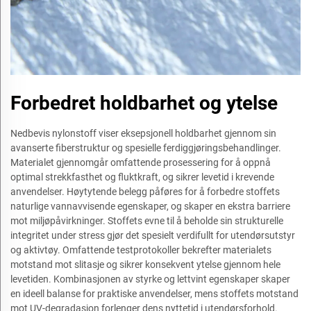
Forbedret holdbarhet og ytelse
Nedbevis nylonstoff viser eksepsjonell holdbarhet gjennom sin
avanserte fiberstruktur og spesielle ferdiggjøringsbehandlinger.
Materialet gjennomgår omfattende prosessering for å oppnå
optimal strekkfasthet og fluktkraft, og sikrer levetid i krevende
anvendelser. Høytytende belegg påføres for å forbedre stoffets
naturlige vannavvisende egenskaper, og skaper en ekstra barriere
mot miljøpåvirkninger. Stoffets evne til å beholde sin strukturelle
integritet under stress gjør det spesielt verdifullt for utendørsutstyr
og aktivtøy. Omfattende testprotokoller bekrefter materialets
motstand mot slitasje og sikrer konsekvent ytelse gjennom hele
levetiden. Kombinasjonen av styrke og lettvint egenskaper skaper
en ideell balanse for praktiske anvendelser, mens stoffets motstand
mot UV-degradasjon forlenger dens nyttetid i utendørsforhold.