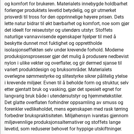
og komfort for brukeren. Materialets innebygde holdbarhet
forlenger produktets levetid betydelig, og gir utmerket
prisverdi til tross for den opprinnelige høyere prisen. Dets
lette natur bidrar til økt bærbarhet og komfort, noe som gjør
det ideelt for reiseutstyr og utendørs utstyr. Stoffets
naturlige vannavvisende egenskaper hjelper til med å
beskytte dunnet mot fuktighet og opprettholde
isolasjonseffekten selv under krevende forhold. Moderne
produksjonsprosesser gjør det mulig å produsere nedbevist
nylon i ulike vekter og overflater, og gir dermed sjanse til
variert produktdesign og bruksområder. Materialets
overlegne sømmestyrke og slitestyrke sikrer pålitelig ytelse
i krevende miljøer. Evnen til å beholde form og struktur, selv
etter gjentatt bruk og vasking, gjør det spesielt egnet for
langvarig bruk både i utendørsutstyr og hjemmetekstiler.
Det glatte overflaten forhindrer oppsamling av smuss og
forenkler vedlikeholdet, mens egenskapen med rask tørring
forbedrer brukspraktisiteten. Miljøhensyn ivaretas gjennom
miljøvennlige produksjonsalternativer og stoffets lange
levetid, som reduserer behovet for hyppige utskiftninger.