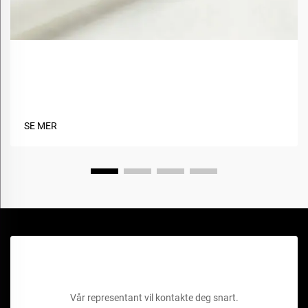
Hvordan forbedrer biobaserte materialer
stoffbærekraft?
SE MER
Få et gratis tilbud
Vår representant vil kontakte deg snart.