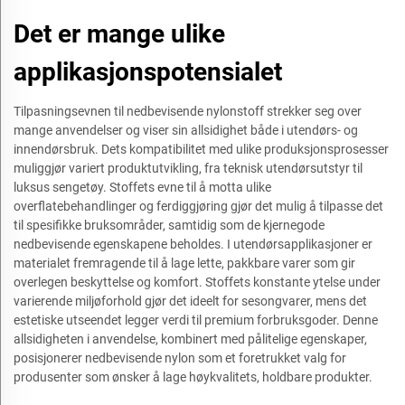
Det er mange ulike
applikasjonspotensialet
Tilpasningsevnen til nedbevisende nylonstoff strekker seg over
mange anvendelser og viser sin allsidighet både i utendørs- og
innendørsbruk. Dets kompatibilitet med ulike produksjonsprosesser
muliggjør variert produktutvikling, fra teknisk utendørsutstyr til
luksus sengetøy. Stoffets evne til å motta ulike
overflatebehandlinger og ferdiggjøring gjør det mulig å tilpasse det
til spesifikke bruksområder, samtidig som de kjernegode
nedbevisende egenskapene beholdes. I utendørsapplikasjoner er
materialet fremragende til å lage lette, pakkbare varer som gir
overlegen beskyttelse og komfort. Stoffets konstante ytelse under
varierende miljøforhold gjør det ideelt for sesongvarer, mens det
estetiske utseendet legger verdi til premium forbruksgoder. Denne
allsidigheten i anvendelse, kombinert med pålitelige egenskaper,
posisjonerer nedbevisende nylon som et foretrukket valg for
produsenter som ønsker å lage høykvalitets, holdbare produkter.