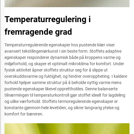
Temperaturregulering i
fremragende grad
Temperaturregulerende egenskaper hos pustende klær viser
avansert tekstilingeniørkunst i sin beste form. Stoffets adaptive
egenskaper responderer dynamisk både på kroppens varme og
miljøforhold, og skaper et optimalt mikroklima for komfort. Under
fysisk aktivitet åpner stoffets struktur seg for å slippe ut
overskuddsvarme og fuktighet, og hindrer overoppheting. I kaldere
forhold hjelper samme struktur på å beholde nyttig varme mens
pustende egenskaper likevel opprettholdes. Denne balanserte
tilnærmingen til temperaturkontroll gjør stoffet ideelt for lagdeling
og ulike værforhold. Stoffets termoregulerende egenskaper er
konstante gjennom hele levetiden, og sikrer langvarig ytelse og
komfort for bæreren.