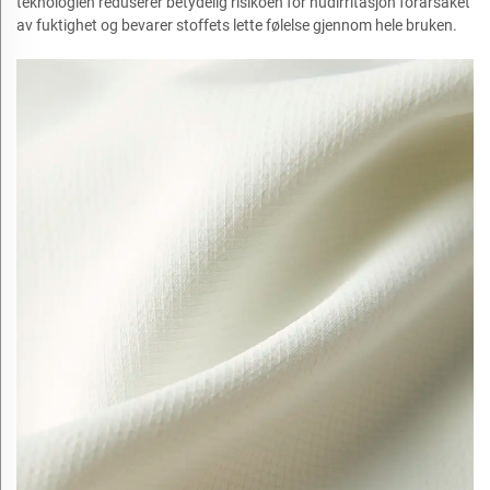
teknologien reduserer betydelig risikoen for hudirritasjon forårsaket
av fuktighet og bevarer stoffets lette følelse gjennom hele bruken.