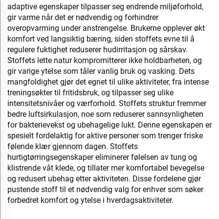
adaptive egenskaper tilpasser seg endrende miljøforhold,
gir varme når det er nødvendig og forhindrer
overopvarming under anstrengelse. Brukerne opplever økt
komfort ved langsiktig bæring, siden stoffets evne til å
regulere fuktighet reduserer hudirritasjon og sårskav.
Stoffets lette natur kompromitterer ikke holdbarheten, og
gir varige ytelse som tåler vanlig bruk og vasking. Dets
mangfoldighet gjør det egnet til ulike aktiviteter, fra intense
treningsøkter til fritidsbruk, og tilpasser seg ulike
intensitetsnivåer og værforhold. Stoffets struktur fremmer
bedre luftsirkulasjon, noe som reduserer sannsynligheten
for bakterievekst og ubehagelige lukt. Denne egenskapen er
spesielt fordelaktig for aktive personer som trenger friske
følende klær gjennom dagen. Stoffets
hurtigtørringsegenskaper eliminerer følelsen av tung og
klistrende våt klede, og tillater mer komfortabel bevegelse
og redusert ubehag etter aktiviteten. Disse fordelene gjør
pustende stoff til et nødvendig valg for enhver som søker
forbedret komfort og ytelse i hverdagsaktiviteter.