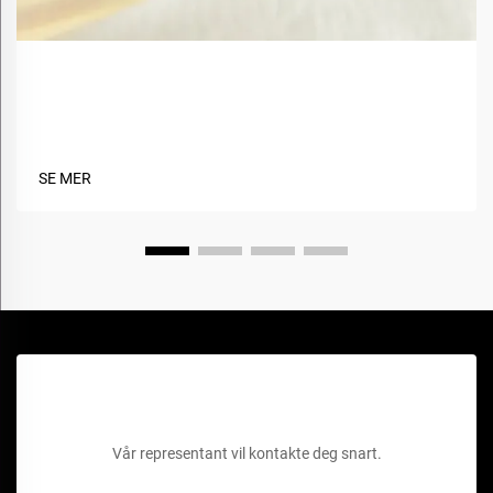
Hva er fordelene med å bruke biobaserte materialer
i tekstiler?
SE MER
Få et gratis tilbud
Vår representant vil kontakte deg snart.