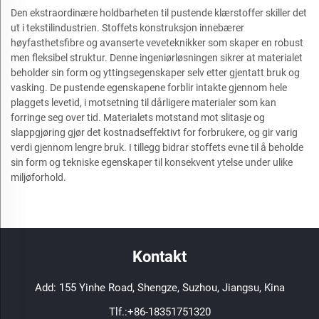
Den ekstraordinære holdbarheten til pustende klærstoffer skiller det
ut i tekstilindustrien. Stoffets konstruksjon innebærer
høyfasthetsfibre og avanserte veveteknikker som skaper en robust
men fleksibel struktur. Denne ingeniørløsningen sikrer at materialet
beholder sin form og yttingsegenskaper selv etter gjentatt bruk og
vasking. De pustende egenskapene forblir intakte gjennom hele
plaggets levetid, i motsetning til dårligere materialer som kan
forringe seg over tid. Materialets motstand mot slitasje og
slappgjøring gjør det kostnadseffektivt for forbrukere, og gir varig
verdi gjennom lengre bruk. I tillegg bidrar stoffets evne til å beholde
sin form og tekniske egenskaper til konsekvent ytelse under ulike
miljøforhold.
Kontakt
Add: 155 Yinhe Road, Shengze, Suzhou, Jiangsu, Kina
Tlf.:
+86-18351751320