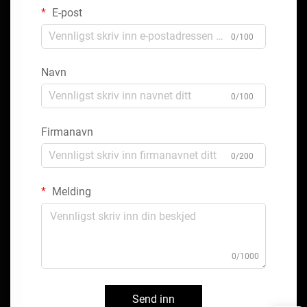
E-post
0/100
Navn
0/100
Firmanavn
0/200
Melding
0/1000
Send inn