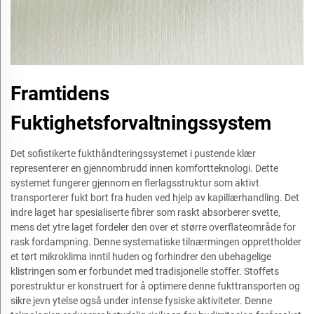
Framtidens
Fuktighetsforvaltningssystem
Det sofistikerte fukthåndteringssystemet i pustende klær
representerer en gjennombrudd innen komfortteknologi. Dette
systemet fungerer gjennom en flerlagsstruktur som aktivt
transporterer fukt bort fra huden ved hjelp av kapillærhandling. Det
indre laget har spesialiserte fibrer som raskt absorberer svette,
mens det ytre laget fordeler den over et større overflateområde for
rask fordampning. Denne systematiske tilnærmingen opprettholder
et tørt mikroklima inntil huden og forhindrer den ubehagelige
klistringen som er forbundet med tradisjonelle stoffer. Stoffets
porestruktur er konstruert for å optimere denne fukttransporten og
sikre jevn ytelse også under intense fysiske aktiviteter. Denne