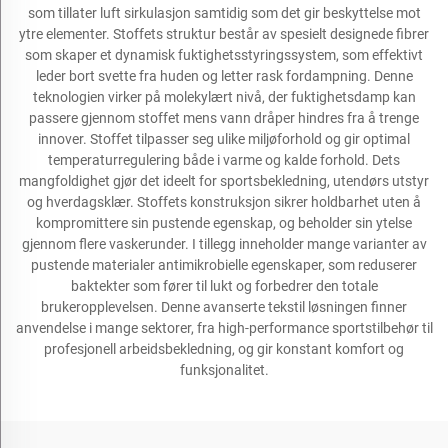
som tillater luft sirkulasjon samtidig som det gir beskyttelse mot
ytre elementer. Stoffets struktur består av spesielt designede fibrer
som skaper et dynamisk fuktighetsstyringssystem, som effektivt
leder bort svette fra huden og letter rask fordampning. Denne
teknologien virker på molekylært nivå, der fuktighetsdamp kan
passere gjennom stoffet mens vann dråper hindres fra å trenge
innover. Stoffet tilpasser seg ulike miljøforhold og gir optimal
temperaturregulering både i varme og kalde forhold. Dets
mangfoldighet gjør det ideelt for sportsbekledning, utendørs utstyr
og hverdagsklær. Stoffets konstruksjon sikrer holdbarhet uten å
kompromittere sin pustende egenskap, og beholder sin ytelse
gjennom flere vaskerunder. I tillegg inneholder mange varianter av
pustende materialer antimikrobielle egenskaper, som reduserer
baktekter som fører til lukt og forbedrer den totale
brukeropplevelsen. Denne avanserte tekstil løsningen finner
anvendelse i mange sektorer, fra high-performance sportstilbehør til
profesjonell arbeidsbekledning, og gir konstant komfort og
funksjonalitet.