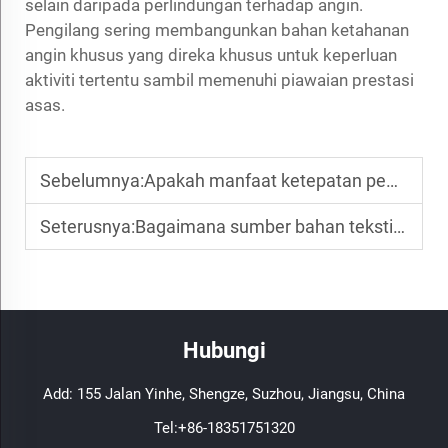
selain daripada perlindungan terhadap angin.
Pengilang sering membangunkan bahan ketahanan
angin khusus yang direka khusus untuk keperluan
aktiviti tertentu sambil memenuhi piawaian prestasi
asas.
Sebelumnya:
Apakah manfaat ketepatan pemakaian yang diberikan oleh fabrik 'second-skin' dalam pakaian prestasi?
Seterusnya:
Bagaimana sumber bahan tekstil yang mampan menarik minat pengguna yang peka terhadap alam sekitar?
Hubungi
Add: 155 Jalan Yinhe, Shengze, Suzhou, Jiangsu, China
Tel:
+86-18351751320