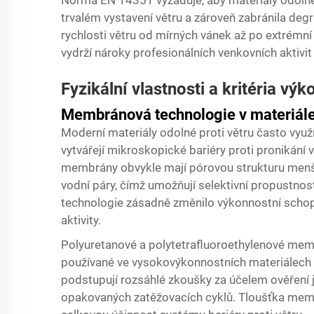
Norma EN 14351 vyžaduje, aby materiály odolné p
trvalém vystavení větru a zároveň zabránila degr
rychlosti větru od mírných vánek až po extrémní p
vydrží nároky profesionálních venkovních aktivit
Fyzikální vlastnosti a kritéria výk
Membránová technologie v materiálec
Moderní materiály odolné proti větru často využ
vytvářejí mikroskopické bariéry proti pronikání
membrány obvykle mají pórovou strukturu menší
vodní páry, čímž umožňují selektivní propustnos
technologie zásadně změnilo výkonnostní scho
aktivity.
Polyuretanové a polytetrafluoroethylenové memb
používané ve vysokovýkonnostních materiálech o
podstupují rozsáhlé zkoušky za účelem ověření jej
opakovaných zatěžovacích cyklů. Tloušťka membrá