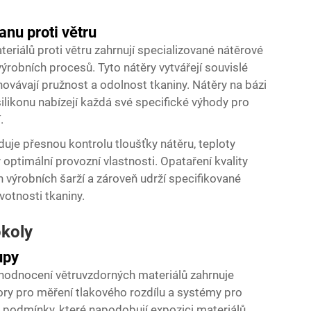
nu proti větru
eriálů proti větru zahrnují specializované nátěrové
robních procesů. Tyto nátěry vytvářejí souvislé
hovávají pružnost a odolnost tkaniny. Nátěry na bázi
silikonu nabízejí každá své specifické výhody pro
.
duje přesnou kontrolu tloušťky nátěru, teploty
optimální provozní vlastnosti. Opataření kvality
ch výrobních šarží a zároveň udrží specifikované
votnosti tkaniny.
okoly
upy
 hodnocení větruvzdorných materiálů zahrnuje
ry pro měření tlakového rozdílu a systémy pro
ené podmínky, které napodobují expozici materiálů