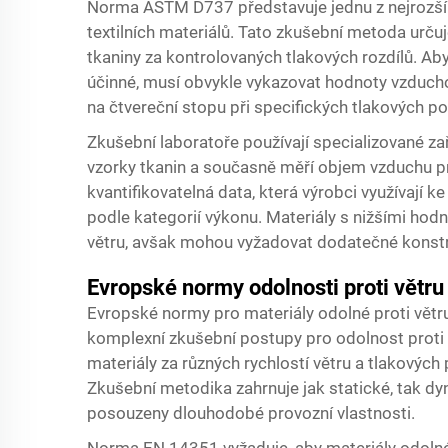
Norma ASTM D737 představuje jednu z nejrozší
textilních materiálů. Tato zkušební metoda urč
tkaniny za kontrolovaných tlakových rozdílů. Ab
účinné, musí obvykle vykazovat hodnoty vzducho
na čtvereční stopu při specifických tlakových 
Zkušební laboratoře používají specializované zaří
vzorky tkanin a současně měří objem vzduchu pr
kvantifikovatelná data, která výrobci využívají ke
podle kategorií výkonu. Materiály s nižšími hodn
větru, avšak mohou vyžadovat dodatečné konstru
Evropské normy odolnosti proti větr
Evropské normy pro materiály odolné proti větr
komplexní zkušební postupy pro odolnost proti v
materiály za různých rychlostí větru a tlakových
Zkušební metodika zahrnuje jak statické, tak dy
posouzeny dlouhodobé provozní vlastnosti.