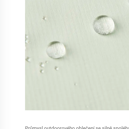
Průmysl outdoorového oblečení se silně spoléhá 