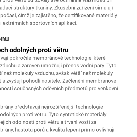
roti větru udržovaly své ochranné vlastnosti při
adaci struktury tkaniny. Zkušební zařízení simulují
očasí, čímž je zajištěno, že certifikované materiály
 i extrémních sportovních aplikací.
onu
h odolných proti větru
ívají pokročilé membránové technologie, které
 vzduchu a zároveň umožňují přenos vodní páry. Tyto
 než molekuly vzduchu, avšak větší než molekuly
t a zvyšují pohodlí nositele. Začlenění membránové
pnosti současných oděvních předmětů pro venkovní
rány představují nejrozšířenější technologie
dolných proti větru. Tyto syntetické materiály
ich odolnosti proti větru a trvanlivosti za
ny, hustota pórů a kvalita lepení přímo ovlivňují