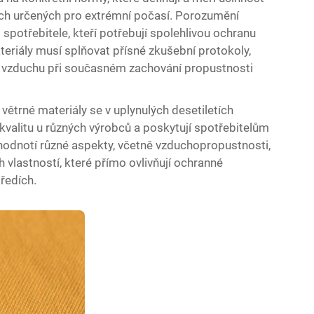
ch určených pro extrémní počasí. Porozumění
spotřebitele, kteří potřebují spolehlivou ochranu
teriály musí splňovat přísné zkušební protokoly,
u vzduchu při současném zachování propustnosti
ětrné materiály se v uplynulých desetiletích
í kvalitu u různých výrobců a poskytují spotřebitelům
hodnotí různé aspekty, včetně vzduchopropustnosti,
h vlastností, které přímo ovlivňují ochranné
ředích.