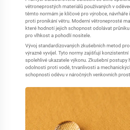
větroneprostých materiálů používaných v oděve
těmto normám je klíčové pro výrobce, návrháře i 
proti pronikání větru. Moderní větroneprosté ma
které hodnotí jejich schopnost odolávat průnik
pro vlhkost a pohodlí nositele.
Vývoj standardizovaných zkušebních metod pro v
výrazně vyvíjel. Tyto normy zajišťují konzistentn
spolehlivé ukazatele výkonu. Zkušební postupy 
odolnosti proti vodě, trvanlivosti a mechanickýc
schopnosti oděvu v náročných venkovních prost