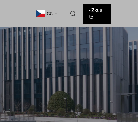
- Zkus
CS
to.