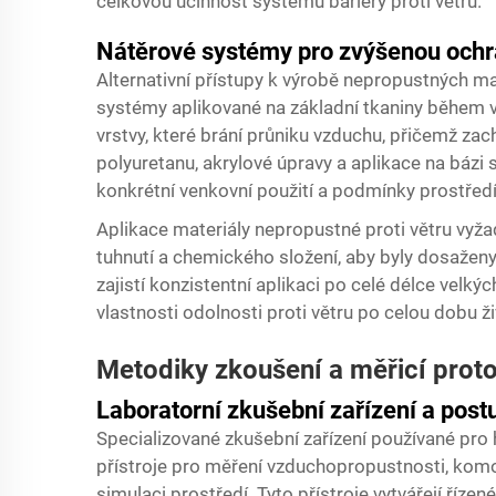
celkovou účinnost systému bariéry proti větru.
Nátěrové systémy pro zvýšenou ochra
Alternativní přístupy k výrobě nepropustných mat
systémy aplikované na základní tkaniny během vý
vrstvy, které brání průniku vzduchu, přičemž zac
polyuretanu, akrylové úpravy a aplikace na bázi 
konkrétní venkovní použití a podmínky prostředí
Aplikace
materiály nepropustné proti větru
vyža
tuhnutí a chemického složení, aby byly dosaženy 
zajistí konzistentní aplikaci po celé délce velký
vlastnosti odolnosti proti větru po celou dobu ži
Metodiky zkoušení a měřicí prot
Laboratorní zkušební zařízení a post
Specializované zkušební zařízení používané pro
přístroje pro měření vzduchopropustnosti, komo
simulaci prostředí. Tyto přístroje vytvářejí říz