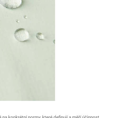
na konkrétní normy, které definují a měří účinnost