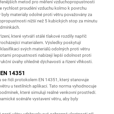
řenějších metod pro měření vzduchopropustnosti
uje rychlost proudění vzduchu kolmo k povrchu
y byly materiály odolné proti větru považovány za
propustnosti nižší než 5 kubických stop za minutu
podmínkách.
zení, které vytváří stálé tlakové rozdíly napříč
ocházející materiálem. Výsledky poskytují
 klasifikaci svých materiálů odolných proti větru
otami propustnosti nabízejí lepší odolnost proti
kční úvahy ohledně dýchavosti a řízení vlhkosti.
u EN 14351
u se řídí protokolem EN 14351, který stanovuje
ětru u textilních aplikací. Tato norma vyhodnocuje
 podmínek, které simulují reálné venkovní prostředí.
namické scénáře vystavení větru, aby byly