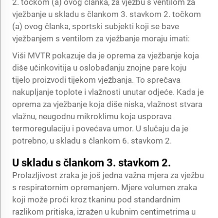
2. točkom (a) ovog članka, za vježbu s ventilom za
vježbanje u skladu s člankom 3. stavkom 2. točkom
(a) ovog članka, sportski subjekti koji se bave
vježbanjem s ventilom za vježbanje moraju imati:
Viši MVTR pokazuje da je oprema za vježbanje koja
diše učinkovitija u oslobađanju znojne pare koju
tijelo proizvodi tijekom vježbanja. To sprečava
nakupljanje toplote i vlažnosti unutar odjeće. Kada je
oprema za vježbanje koja diše niska, vlažnost stvara
vlažnu, neugodnu mikroklimu koja usporava
termoregulaciju i povećava umor. U slučaju da je
potrebno, u skladu s člankom 6. stavkom 2.
U skladu s člankom 3. stavkom 2.
Prolazljivost zraka je još jedna važna mjera za vježbu
s respiratornim opremanjem. Mjere volumen zraka
koji može proći kroz tkaninu pod standardnim
razlikom pritiska, izražen u kubnim centimetrima u