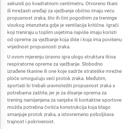
sekundi po kvadratnom centimetru. Otvoreno tkani
ili mrežasti uređaji za vježbanje obično imaju veću
propusnost zraka, što ih čini pogodnim za treninge
visokog intenziteta gdje je ventilacija kritična. Igrači
koji treniraju u toplim uvjetima najviše imaju koristi
od opreme za vježbanje koja diše i koja ima povišenu
vrijednost propusnosti zraka.
U ovom mjerenju izravno igra ulogu struktura tkiva
respiratorne opreme za vježbanje. Slobodno
izrađene tkanine ili one koje sadrže strateške mrežne
ploče omogućuju veći protok zraka. Međutim,
sportaši bi trebali uravnotežiti propusnost zraka s
potrebama zaštite, jer je za disanje oprema za
trening namijenjena za vanjske ili kontaktne sportove
možda potrebna čvršća konstrukcija koja blago
smanjuje protok zraka, a istovremeno poboljšava
trajnost i pokrivenost.