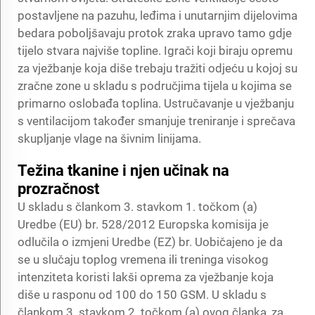
postavljene na pazuhu, leđima i unutarnjim dijelovima
bedara poboljšavaju protok zraka upravo tamo gdje
tijelo stvara najviše topline. Igrači koji biraju opremu
za vježbanje koja diše trebaju tražiti odjeću u kojoj su
zračne zone u skladu s područjima tijela u kojima se
primarno oslobađa toplina. Ustručavanje u vježbanju
s ventilacijom također smanjuje treniranje i sprečava
skupljanje vlage na šivnim linijama.
Težina tkanine i njen učinak na
prozračnost
U skladu s člankom 3. stavkom 1. točkom (a)
Uredbe (EU) br. 528/2012 Europska komisija je
odlučila o izmjeni Uredbe (EZ) br. Uobičajeno je da
se u slučaju toplog vremena ili treninga visokog
intenziteta koristi lakši oprema za vježbanje koja
diše u rasponu od 100 do 150 GSM. U skladu s
člankom 3. stavkom 2. točkom (a) ovog članka, za