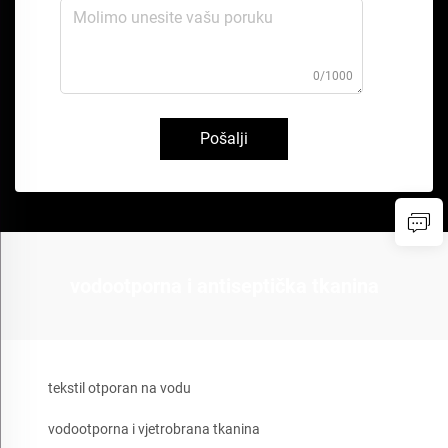
0/1000
Pošalji
vodootporna i antiseptička tkanina
tekstil otporan na vodu
vodootporna i vjetrobrana tkanina