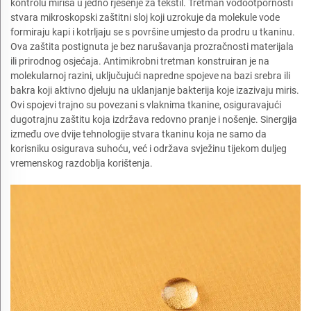
kontrolu mirisa u jedno rješenje za tekstil. Tretman vodootpornosti
stvara mikroskopski zaštitni sloj koji uzrokuje da molekule vode
formiraju kapi i kotrljaju se s površine umjesto da prodru u tkaninu.
Ova zaštita postignuta je bez narušavanja prozračnosti materijala
ili prirodnog osjećaja. Antimikrobni tretman konstruiran je na
molekularnoj razini, uključujući napredne spojeve na bazi srebra ili
bakra koji aktivno djeluju na uklanjanje bakterija koje izazivaju miris.
Ovi spojevi trajno su povezani s vlaknima tkanine, osiguravajući
dugotrajnu zaštitu koja izdržava redovno pranje i nošenje. Sinergija
između ove dvije tehnologije stvara tkaninu koja ne samo da
korisniku osigurava suhoću, već i održava svježinu tijekom duljeg
vremenskog razdoblja korištenja.