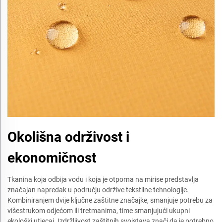
Okolišna održivost i
ekonomičnost
Tkanina koja odbija vodu i koja je otporna na mirise predstavlja
značajan napredak u području održive tekstilne tehnologije.
Kombiniranjem dvije ključne zaštitne značajke, smanjuje potrebu za
višestrukom odjećom ili tretmanima, time smanjujući ukupni
ekološki utjecaj. Izdržljivost zaštitnih svojstava znači da je potrebno