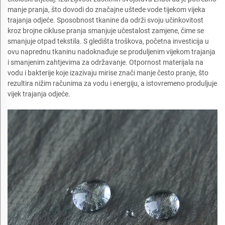
manje pranja, što dovodi do značajne uštede vode tijekom vijeka
trajanja odjeće. Sposobnost tkanine da održi svoju učinkovitost
kroz brojne cikluse pranja smanjuje učestalost zamjene, čime se
smanjuje otpad tekstila. S gledišta troškova, početna investicija u
ovu naprednu tkaninu nadoknađuje se produljenim vijekom trajanja
i smanjenim zahtjevima za održavanje. Otpornost materijala na
vodu i bakterije koje izazivaju mirise znači manje često pranje, što
rezultira nižim računima za vodu i energiju, a istovremeno produljuje
vijek trajanja odjeće.