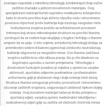
značajan napredak u tekstilnoj tehnologiji, kombinirajući dvije važne
zaštitne značajke u jednom inovativnom materijalu. Ovaj
specijalizirani materijal koristi napredno molekularno inženjerstvo
kako bi stvorio površinu koja aktivno otpušta vodu i istovremeno
povećava otpornost protiv bakterija koje izazivaju neugodan miris.
Vodootporna svojstva postižu se sofisticiranom procesom
tretmana koji stvara mikroskopske strukture na površini tkanine,
uzrokujući da se vodene kapi skupljaju u kuglice i kotrljaju s tkanine
umjesto da se upiju. U isto vrijeme, antiodornoj tehnologiji dodaju se
antimikrobni srebrni ili bakreni agensi koji učinkovito neutraliziraju
bakterije odgovorne za neugodne mirise. Ova tkanina zadržava
svojstva zaštite kroz više ciklusa pranja, što ju čini idealnom za
dugotrajnu uporabu u raznim primjenama. Tehnologija s
dvostrukom funkcijom posebno je vrijedna u opremi za vanjske
aktivnosti, sportskim odjevnim predmetima i profesionalnim
uniformama gdje je izloženost vlagi i dulje nošenje česti slučaj.
Struktura tkanine omogućuje prirodnu prozračnost i istovremeno
očuvanje zaštitnih svojstava, osiguravajući udobnost tijekom duljeg
nošenja. Ovaj inovativni materijal našao je široku primjenu u
sportskoj odjeći, vanjskoj opremi, medicinskim tekstilijama i
svakodnevnoj odjeći gdje su zaštita od vlažnosti i kontrola mirisa