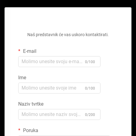
Zatražite besplatnu ponudu
Naš predstavnik će vas uskoro kontaktirati.
E-mail
0/100
Ime
0/100
Naziv tvrtke
0/200
Poruka