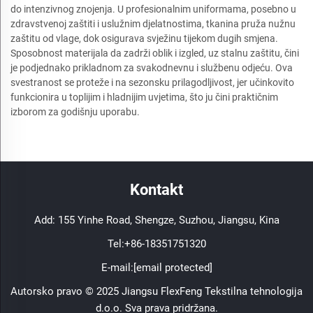
do intenzivnog znojenja. U profesionalnim uniformama, posebno u
zdravstvenoj zaštiti i uslužnim djelatnostima, tkanina pruža nužnu
zaštitu od vlage, dok osigurava svježinu tijekom dugih smjena.
Sposobnost materijala da zadrži oblik i izgled, uz stalnu zaštitu, čini
je podjednako prikladnom za svakodnevnu i službenu odjeću. Ova
svestranost se proteže i na sezonsku prilagodljivost, jer učinkovito
funkcionira u toplijim i hladnijim uvjetima, što ju čini praktičnim
izborom za godišnju uporabu.
Kontakt
Add: 155 Yinhe Road, Shengze, Suzhou, Jiangsu, Kina
Tel:
+86-18351751320
E-mail:
[email protected]
Autorsko pravo © 2025 Jiangsu FlexFeng Tekstilna tehnologija
d.o.o. Sva prava pridržana.