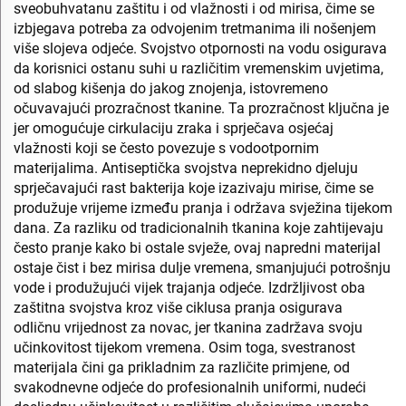
sveobuhvatanu zaštitu i od vlažnosti i od mirisa, čime se
izbjegava potreba za odvojenim tretmanima ili nošenjem
više slojeva odjeće. Svojstvo otpornosti na vodu osigurava
da korisnici ostanu suhi u različitim vremenskim uvjetima,
od slabog kišenja do jakog znojenja, istovremeno
očuvavajući prozračnost tkanine. Ta prozračnost ključna je
jer omogućuje cirkulaciju zraka i sprječava osjećaj
vlažnosti koji se često povezuje s vodootpornim
materijalima. Antiseptička svojstva neprekidno djeluju
sprječavajući rast bakterija koje izazivaju mirise, čime se
produžuje vrijeme između pranja i održava svježina tijekom
dana. Za razliku od tradicionalnih tkanina koje zahtijevaju
često pranje kako bi ostale svježe, ovaj napredni materijal
ostaje čist i bez mirisa dulje vremena, smanjujući potrošnju
vode i produžujući vijek trajanja odjeće. Izdržljivost oba
zaštitna svojstva kroz više ciklusa pranja osigurava
odličnu vrijednost za novac, jer tkanina zadržava svoju
učinkovitost tijekom vremena. Osim toga, svestranost
materijala čini ga prikladnim za različite primjene, od
svakodnevne odjeće do profesionalnih uniformi, nudeći