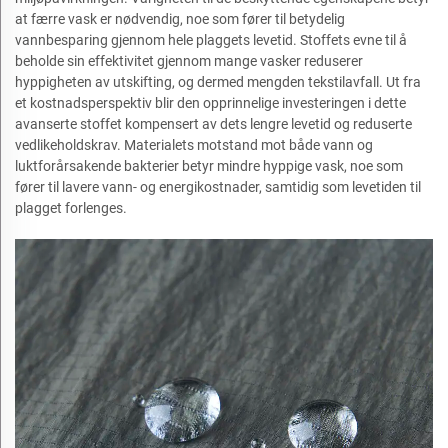
at færre vask er nødvendig, noe som fører til betydelig
vannbesparing gjennom hele plaggets levetid. Stoffets evne til å
beholde sin effektivitet gjennom mange vasker reduserer
hyppigheten av utskifting, og dermed mengden tekstilavfall. Ut fra
et kostnadsperspektiv blir den opprinnelige investeringen i dette
avanserte stoffet kompensert av dets lengre levetid og reduserte
vedlikeholdskrav. Materialets motstand mot både vann og
luktforårsakende bakterier betyr mindre hyppige vask, noe som
fører til lavere vann- og energikostnader, samtidig som levetiden til
plagget forlenges.