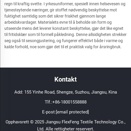
regn til kraftig svette. I yrkesuniformer, spesielt innen helsevesen og
tjenesteytende næringer, gir stoffet nødvendig beskyttelse mot
fuktighet samtidig som det sikrer friskhet gjennom lange
arbeidskvardager. Materialets evne til å beholde sin form og
utseende mens det leverer konstant beskyttelse, gjør det like egnet
til fritidsklær som til formell påkledning. Denne allsidigheten strekker
seg også til sesongjustering, og fungerer effektivt både i varme og
kalde forhold, noe som gjør det til et praktisk valg for årsringbruk.
Kontakt
Add: 155 Yinhe Road, Shengze, Suzhou, Jiangsu, Kina
Tlf.:
+86-18001558888
E-post:
[email protected]
Opphavsrett © 2025 Jiangsu FlexFeng Textile Technology Co.,
Ltd. Alle rettigheter reservert.