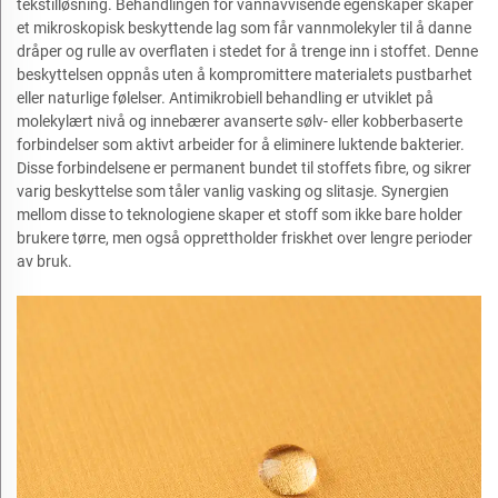
tekstilløsning. Behandlingen for vannavvisende egenskaper skaper
et mikroskopisk beskyttende lag som får vannmolekyler til å danne
dråper og rulle av overflaten i stedet for å trenge inn i stoffet. Denne
beskyttelsen oppnås uten å kompromittere materialets pustbarhet
eller naturlige følelser. Antimikrobiell behandling er utviklet på
molekylært nivå og innebærer avanserte sølv- eller kobberbaserte
forbindelser som aktivt arbeider for å eliminere luktende bakterier.
Disse forbindelsene er permanent bundet til stoffets fibre, og sikrer
varig beskyttelse som tåler vanlig vasking og slitasje. Synergien
mellom disse to teknologiene skaper et stoff som ikke bare holder
brukere tørre, men også opprettholder friskhet over lengre perioder
av bruk.