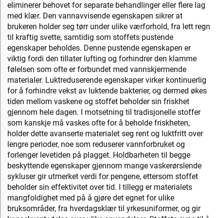
eliminerer behovet for separate behandlinger eller flere lag
med klær. Den vannavvisende egenskapen sikrer at
brukeren holder seg tørr under ulike værforhold, fra lett regn
til kraftig svette, samtidig som stoffets pustende
egenskaper beholdes. Denne pustende egenskapen er
viktig fordi den tillater lufting og forhindrer den klamme
følelsen som ofte er forbundet med vannskjermende
materialer. Luktreduserende egenskaper virker kontinuerlig
for å forhindre vekst av luktende bakterier, og dermed økes
tiden mellom vaskene og stoffet beholder sin friskhet
gjennom hele dagen. I motsetning til tradisjonelle stoffer
som kanskje må vaskes ofte for å beholde friskheten,
holder dette avanserte materialet seg rent og luktfritt over
lengre perioder, noe som reduserer vannforbruket og
forlenger levetiden på plagget. Holdbarheten til begge
beskyttende egenskaper gjennom mange vaskerørslende
sykluser gir utmerket verdi for pengene, ettersom stoffet
beholder sin effektivitet over tid. I tillegg er materialets
mangfoldighet med på å gjøre det egnet for ulike
bruksområder, fra hverdagsklær til yrkesuniformer, og gir