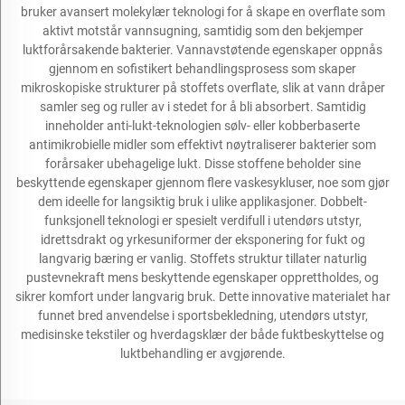
bruker avansert molekylær teknologi for å skape en overflate som
aktivt motstår vannsugning, samtidig som den bekjemper
luktforårsakende bakterier. Vannavstøtende egenskaper oppnås
gjennom en sofistikert behandlingsprosess som skaper
mikroskopiske strukturer på stoffets overflate, slik at vann dråper
samler seg og ruller av i stedet for å bli absorbert. Samtidig
inneholder anti-lukt-teknologien sølv- eller kobberbaserte
antimikrobielle midler som effektivt nøytraliserer bakterier som
forårsaker ubehagelige lukt. Disse stoffene beholder sine
beskyttende egenskaper gjennom flere vaskesykluser, noe som gjør
dem ideelle for langsiktig bruk i ulike applikasjoner. Dobbelt-
funksjonell teknologi er spesielt verdifull i utendørs utstyr,
idrettsdrakt og yrkesuniformer der eksponering for fukt og
langvarig bæring er vanlig. Stoffets struktur tillater naturlig
pustevnekraft mens beskyttende egenskaper opprettholdes, og
sikrer komfort under langvarig bruk. Dette innovative materialet har
funnet bred anvendelse i sportsbekledning, utendørs utstyr,
medisinske tekstiler og hverdagsklær der både fuktbeskyttelse og
luktbehandling er avgjørende.