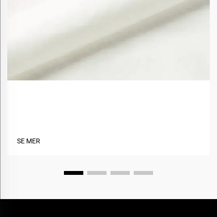
Hvordan forbedrer biobaserte materialer
stoffbærekraft?
SE MER