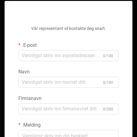
Få et gratis tilbud
Vår representant vil kontakte deg snart.
E-post
0/100
Navn
0/100
Firmanavn
0/200
Melding