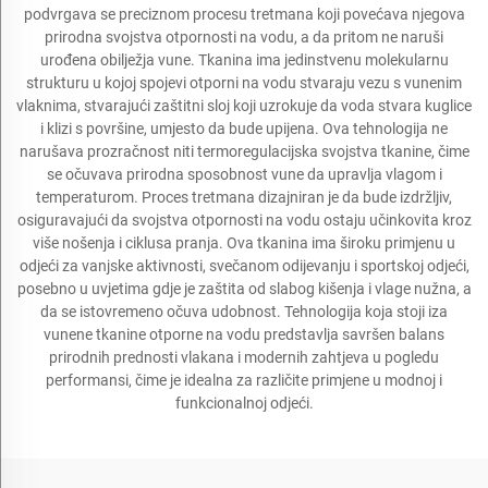
podvrgava se preciznom procesu tretmana koji povećava njegova
prirodna svojstva otpornosti na vodu, a da pritom ne naruši
urođena obilježja vune. Tkanina ima jedinstvenu molekularnu
strukturu u kojoj spojevi otporni na vodu stvaraju vezu s vunenim
vlaknima, stvarajući zaštitni sloj koji uzrokuje da voda stvara kuglice
i klizi s površine, umjesto da bude upijena. Ova tehnologija ne
narušava prozračnost niti termoregulacijska svojstva tkanine, čime
se očuvava prirodna sposobnost vune da upravlja vlagom i
temperaturom. Proces tretmana dizajniran je da bude izdržljiv,
osiguravajući da svojstva otpornosti na vodu ostaju učinkovita kroz
više nošenja i ciklusa pranja. Ova tkanina ima široku primjenu u
odjeći za vanjske aktivnosti, svečanom odijevanju i sportskoj odjeći,
posebno u uvjetima gdje je zaštita od slabog kišenja i vlage nužna, a
da se istovremeno očuva udobnost. Tehnologija koja stoji iza
vunene tkanine otporne na vodu predstavlja savršen balans
prirodnih prednosti vlakana i modernih zahtjeva u pogledu
performansi, čime je idealna za različite primjene u modnoj i
funkcionalnoj odjeći.