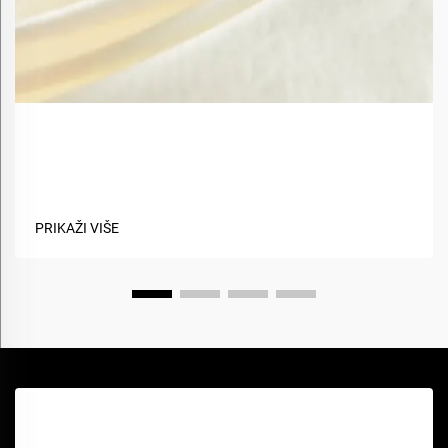
Koje su prednosti korištenja biobaznih materijala u
tekstilima?
PRIKAŽI VIŠE
Zatražite besplatnu ponudu