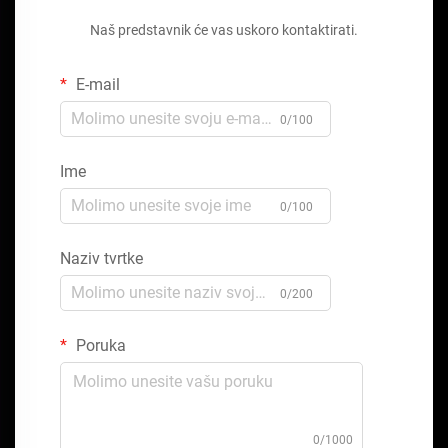
Naš predstavnik će vas uskoro kontaktirati.
E-mail
0/100
Ime
0/100
Naziv tvrtke
0/200
Poruka
0/1000