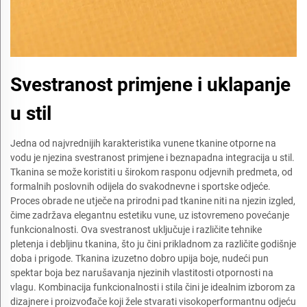
Svestranost primjene i uklapanje
u stil
Jedna od najvrednijih karakteristika vunene tkanine otporne na
vodu je njezina svestranost primjene i beznapadna integracija u stil.
Tkanina se može koristiti u širokom rasponu odjevnih predmeta, od
formalnih poslovnih odijela do svakodnevne i sportske odjeće.
Proces obrade ne utječe na prirodni pad tkanine niti na njezin izgled,
čime zadržava elegantnu estetiku vune, uz istovremeno povećanje
funkcionalnosti. Ova svestranost uključuje i različite tehnike
pletenja i debljinu tkanina, što ju čini prikladnom za različite godišnje
doba i prigode. Tkanina izuzetno dobro upija boje, nudeći pun
spektar boja bez narušavanja njezinih vlastitosti otpornosti na
vlagu. Kombinacija funkcionalnosti i stila čini je idealnim izborom za
dizajnere i proizvođače koji žele stvarati visokoperformantnu odjeću