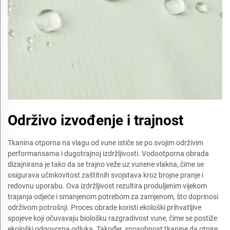
Održivo izvođenje i trajnost
Tkanina otporna na vlagu od vune ističe se po svojim održivim
performansama i dugotrajnoj izdržljivosti. Vodootporna obrada
dizajnirana je tako da se trajno veže uz vunene vlakna, čime se
osigurava učinkovitost zaštitnih svojstava kroz brojne pranje i
redovnu uporabu. Ova izdržljivost rezultira produljenim vijekom
trajanja odjeće i smanjenom potrebom za zamjenom, što doprinosi
održivom potrošnji. Proces obrade koristi ekološki prihvatljive
spojeve koji očuvavaju biološku razgradivost vune, čime se postiže
ekološki odgovorna odluka. Također, sposobnost tkanine da otpire