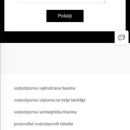
Pošalji
vuna otporna na vodu materijal
vodootporna i vjetrobrana tkanina
vodootporna i otporna na mrlje tekstilija
vodootporna i antiseptička tkanina
proizvođač vodootpornih tekstila