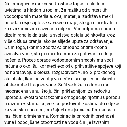
što omogućuje da korisnik ostane topao u hladnim
uvjetima, a hladan u toplim. Za razliku od sintetskih
vodootpornih materijala, ovaj materijal zadržava mek i
prirodan osjećaj te se savršeno drapi, što ga čini idealnim
za svakodnevnu i svečanu odjeću. Vodootporna obrada
dizajnirana je da traje, a svojstva ostaju učinkovita kroz
više ciklusa pranja, ako se slijede upute za održavanje.
Osim toga, tkanina zadržava prirodna antimikrobna
svojstva vune, što ju čini idealnom za putovanja i dulje
nošenje. Proces obrade vodootpornim sredstvima vodi
računa o okolišu, koristeći ekološki prihvatljive spojeve koji
ne narušavaju biološku razgradivost vune. S praktičnog
stajališta, tkanina zahtijeva rjeđe čišćenje jer učinkovito
otpire mrlje i tragove vode. Suši se brže u odnosu na
neobrađenu vunu, što ju čini prikladnijom za redovitu
uporabu. Svestranost tkanine omogućuje njezinu uporabu
u raznim vrstama odjeće, od poslovnih kostima do odjeće
za vanjsku uporabu, pružajući dosljedne performanse u
različitim primjenama. Kombinacija prirodnih prednosti
vune i poboljšane otpornosti na vodu čini je izvrsnim