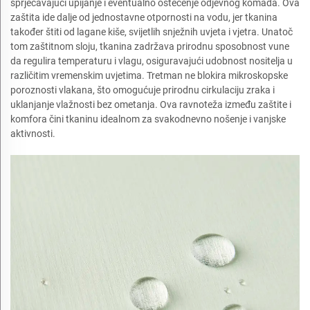
sprječavajući upijanje i eventualno oštećenje odjevnog komada. Ova
zaštita ide dalje od jednostavne otpornosti na vodu, jer tkanina
također štiti od lagane kiše, svijetlih snježnih uvjeta i vjetra. Unatoč
tom zaštitnom sloju, tkanina zadržava prirodnu sposobnost vune
da regulira temperaturu i vlagu, osiguravajući udobnost nositelja u
različitim vremenskim uvjetima. Tretman ne blokira mikroskopske
poroznosti vlakana, što omogućuje prirodnu cirkulaciju zraka i
uklanjanje vlažnosti bez ometanja. Ova ravnoteža između zaštite i
komfora čini tkaninu idealnom za svakodnevno nošenje i vanjske
aktivnosti.