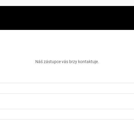
skejte bezplatnou cenovou nabí
Náš zástupce vás brzy kontaktuje.