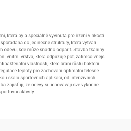
, která byla speciálně vyvinuta pro řízení vlhkosti
uspořádaná do jedinečné struktury, která vytváří
rch oděvu, kde může snadno odpařit. Stavba tkaniny
í vnitřní vrstva, která odpuzuje pot, zatímco vnější
bakteriální vlastnosti, které brání růstu bakterií
egulace teploty pro zachování optimální tělesné
kou škálu sportovních aplikací, od intenzivních
ba zajišťují, že oděvy si uchovávají své výkonné
portovní aktivity.