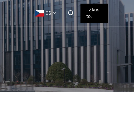
- Zkus
CS
to.