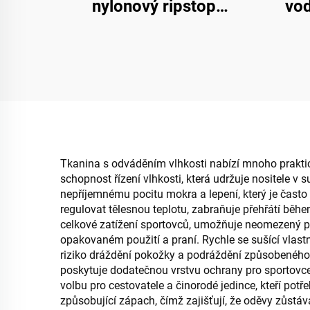
nylonový ripstop
vod
materiál
Tkanina s odváděním vlhkosti nabízí mnoho praktický
schopnost řízení vlhkosti, která udržuje nositele v
nepříjemnému pocitu mokra a lepení, který je čast
regulovat tělesnou teplotu, zabraňuje přehřátí běh
celkové zatížení sportovců, umožňuje neomezený poh
opakovaném použití a praní. Rychle se sušící vlastn
riziko dráždění pokožky a podráždění způsobeného
poskytuje dodatečnou vrstvu ochrany pro sportovce 
volbu pro cestovatele a činorodé jedince, kteří potř
způsobující zápach, čímž zajišťují, že oděvy zůstáva