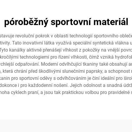
póroběžný sportovní materiál
vuje revoluční pokrok v oblasti technologií sportovního oblečení
vity. Tato inovativní látka využívá speciální syntetická vlákna 
yto kanálky aktivně přenášejí vlhkost z pokožky na vnější pov
očilými technologiemi pro řízení vlhkosti, čímž vzniká hydrofobn
ychlejší odpařování. Moderní odvlhčující tkaniny také obsahují anti
 která chrání před škodlivými slunečními paprsky, a schopnost r
kanin pro sportovní oděvy s odvlhčováním je činí ideální pro širo
 dokonce i pro každodenní nošení. Jejich odolnost a snadná údrž
noha cyklech praní, a jsou tak praktickou volbou pro pravidelné s