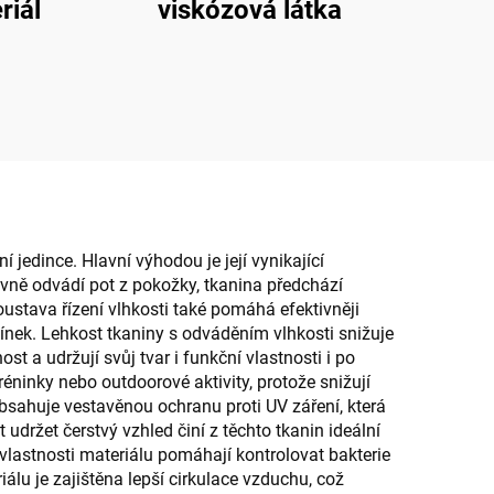
riál
viskózová látka
 jedince. Hlavní výhodou je její vynikající
tivně odvádí pot z pokožky, tkanina předchází
ustava řízení vlhkosti také pomáhá efektivněji
mínek. Lehkost tkaniny s odváděním vlhkosti snižuje
 a udržují svůj tvar i funkční vlastnosti i po
réninky nebo outdoorové aktivity, protože snižují
sahuje vestavěnou ochranu proti UV záření, která
držet čerstvý vzhled činí z těchto tkanin ideální
í vlastnosti materiálu pomáhají kontrolovat bakterie
iálu je zajištěna lepší cirkulace vzduchu, což