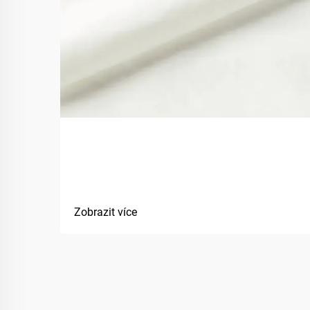
Jak bio-basované materiály
zlepšují udržitelnost textilií?
Zobrazit více