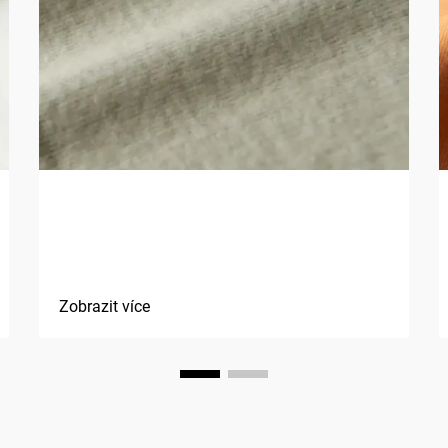
Jaké jsou výhody použití
přírodních vláken v textiliích?
Zobrazit více