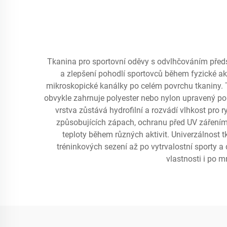
Tkanina pro sportovní oděvy s odvlhčováním předsta
a zlepšení pohodlí sportovců během fyzické akti
mikroskopické kanálky po celém povrchu tkaniny. T
obvykle zahrnuje polyester nebo nylon upravený pokr
vrstva zůstává hydrofilní a rozvádí vlhkost pro r
způsobujících zápach, ochranu před UV zářením,
teploty během různých aktivit. Univerzálnost t
tréninkových sezení až po vytrvalostní sporty a
vlastnosti i po m