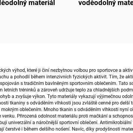
ěodolný materiál
voděodolný mate
ch výhod, které ji činí nezbytnou volbou pro sportovce a aktivní
 suchu a pohodlí během intenzivních fyzických aktivit. Tím, že ak
o spojován s tradičním bavlněným sportovním oblečením. Tato so
em letních tréninků a zároveň udržuje teplo za chladnějších pod
yb a zvyšuje výkon. Tyto materiály vykazují výjimečnou odolnost
osti tkaniny s odváděním vlhkosti jsou zvláště cenné pro delší t
 mokrým oblečením. Mnoho tkanin s odváděním vlhkosti nyní ob
venku. Přirozená odolnost materiálu proti mačkání a schopnost u
ebují univerzální a náročnější sportovní oblečení. Antimikrobiáln
jí čerstvé i během delšího nošení. Navíc, díky prodyšnosti mater