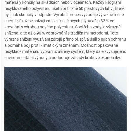
materiály končily na skládkách nebo v oceánech. Každý kilogram
recyklovaného polyesteru ušetří přibližně 60 plastových lahví, které
by jinak skončily v odpadu. Výrobní proces vyžaduje výrazně méně
energie, čímž se snižují emise skleníkových plynů až o 32 % ve
srovnání s výrobou nového polyesteru. Spotřeba vody je výrazně
snížena, a to až o 90 % ve srovnání s tradičními metodami. Toto
výrazné snížení využívání zdrojů přímo přispívá úsilí o jejich ochranu
a pomáhá boji proti klimatickým změnám. Možnost opakované
recyklace materiálu vytváří uzavřený systém, který dále zvyšuje jeho
environmentální výhody a podporuje zásady kruhové ekonomiky.