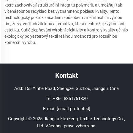
které zachovávají strukturální integritu polymerů, a umožňují tak
vícenásobnou recyklaci bez významného poklesu kvality. Tento
technologický pokrok zásadním způsobem změnil textilní výrobu
tím, že vytvořil udržitelnou alternativu, která neohrožuje výkon ani
estetiku. Stálé zlepňování výrobní efektivity a kontroly kvality učinilo
ekologický polyesterový textil reálnou možností pro rozsáhlou
komerční výrobu.
Kontakt
Add: 155 Yinhe Road, Shengze, Suzhou, Jiangsu, Čína
Tel:
+86-18351751320
E-mail:
[email protected]
Copyright © 2025 Jiangsu FlexFeng Textile Technology Co.,
Ltd. Všechna práva vyhrazena.