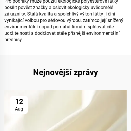
Pro podniky může použití ekologické polyesterové látky
posílit pověst značky a oslovit ekologicky uvědomělé
zákazníky. Stálá kvalita a spolehlivý výkon látky ji činí
vynikající volbou pro sériovou výrobu, zatímco její snížený
environmentální dopad pomáhá firmám splňovat cíle
udržitelnosti a dodržovat stále přísnější environmentální
předpisy.
Nejnovější zprávy
12
Aug