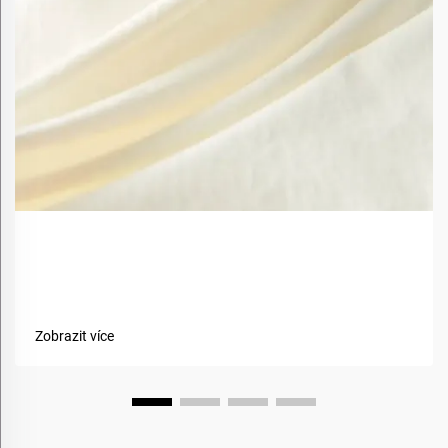
Jaké jsou výhody použití biobazovaných materiálů v
textiliích?
Zobrazit více