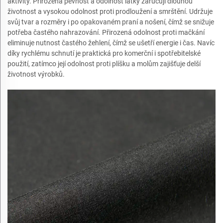
aktivity. Přirozená pevnost a odolnost látky zaručují dlouhou
životnost a vysokou odolnost proti prodloužení a smrštění. Udržuje
svůj tvar a rozměry i po opakovaném praní a nošení, čímž se snižuje
potřeba častého nahrazování. Přirozená odolnost proti mačkání
eliminuje nutnost častého žehlení, čímž se ušetří energie i čas. Navíc
díky rychlému schnutí je praktická pro komerční i spotřebitelské
použití, zatímco její odolnost proti plíšku a molům zajišťuje delší
životnost výrobků.