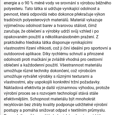
energie a o 90 % méně vody ve srovnání s výrobou běžného
polyesteru. Tato látka si udržuje vynikající odolnost a
pevnost, která odpovídá nebo dokonce překračuje výkon
tradičních polyesterových materiálů. Materiál vykazuje
výjimečnou odolnost barev a tvarovou stálost, čímž
zaručuje, že oblečení a výrobky udrží svůj vzhled i po
opakovaném použití a několikanásobném pražení. Z
praktického hlediska látka disponuje vynikajícími
vlastnostmi řízení vlhkosti, což ji činí ideální pro sportovní a
outdoorové aplikace. Díky rychlému schnutí a přirozené
odolnosti proti mačkání je zvláště vhodná pro cestovní
oblečení a každodenní použití. Všestrannost materiálu
umožňuje různé techniky dokončení, což výrobcům
umožňuje vytvářet výrobky s různými texturami a
vlastnostmi, aby uspokojili konkrétní tržní požadavky.
Nákladová efektivita je další významnou výhodou, protože
výrobní proces se s rozvojem technologií stává stále
efektivnějším. Schopnost materiálu být mnohokrát
recyklován bez ztráty kvality podporuje udržitelné výrobní
postupy a pomáhá snižovat odpad v textilním průmyslu.