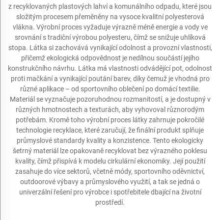
z recyklovaných plastových lahví a komunálního odpadu, které jsou
složitým procesem přeměněny na vysoce kvalitní polyesterová
vlákna. Výrobní proces vyžaduje výrazně méně energie a vody ve
srovnání s tradiční výrobou polyesteru, čímž se snižuje uhlíková
stopa. Látka si zachovává vynikající odolnost a provozní vlastnosti,
přičemž ekologická odpovědnost je nedílnou součástí jejího
konstrukčního návrhu. Látka má vlastnosti odvádějící pot, odolnost
proti mačkání a vynikající poutání barev, díky čemuž je vhodná pro
různé aplikace – od sportovního oblečení po domácí textilie.
Materiál se vyznačuje pozoruhodnou rozmanitostí, a je dostupný v
různých hmotnostech a texturách, aby vyhovoval různorodým
potřebám. Kromě toho výrobní proces látky zahrnuje pokročilé
technologie recyklace, které zaručují, že finální produkt splňuje
průmyslové standardy kvality a konzistence. Tento ekologicky
šetrný materiál lze opakovaně recyklovat bez výrazného poklesu
kvality, čímž přispívá k modelu cirkulární ekonomiky. Její použití
zasahuje do více sektorů, včetně módy, sportovního oděvnictví,
outdoorové výbavy a průmyslového využití, a tak se jedná o
univerzální řešení pro výrobce i spotřebitele dbající na životní
prostředí.