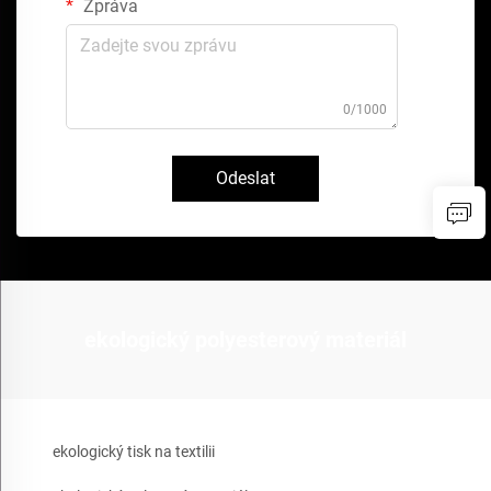
Zpráva
0/1000
Odeslat
ekologický polyesterový materiál
ekologický tisk na textilii