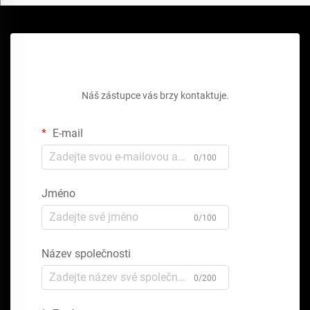
Získejte bezplatnou cenovou nabídku
Náš zástupce vás brzy kontaktuje.
E-mail
0/100
Jméno
0/100
Název společnosti
0/200