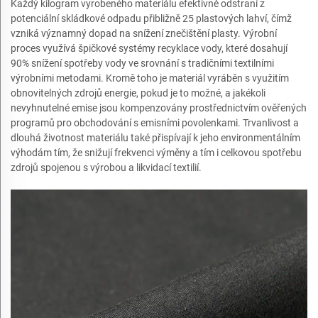
Každý kilogram vyrobeného materiálu efektivně odstraní z
potenciální skládkové odpadu přibližně 25 plastových lahví, čímž
vzniká významný dopad na snížení znečištění plasty. Výrobní
proces využívá špičkové systémy recyklace vody, které dosahují
90% snížení spotřeby vody ve srovnání s tradičními textilními
výrobními metodami. Kromě toho je materiál vyráběn s využitím
obnovitelných zdrojů energie, pokud je to možné, a jakékoli
nevyhnutelné emise jsou kompenzovány prostřednictvím ověřených
programů pro obchodování s emisními povolenkami. Trvanlivost a
dlouhá životnost materiálu také přispívají k jeho environmentálním
výhodám tím, že snižují frekvenci výměny a tím i celkovou spotřebu
zdrojů spojenou s výrobou a likvidací textilií.