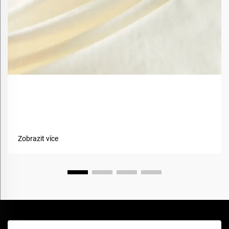
Jaké jsou výhody použití biobazovaných materiálů v
textiliích?
Zobrazit více