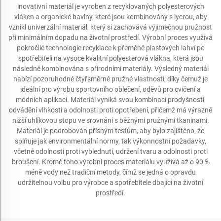
inovativní materiál je vyroben z recyklovaných polyesterových
vláken a organické bavlny, které jsou kombinovány s lycrou, aby
vznikl univerzální materiál, který si zachovává výjimečnou pružnost
při minimálním dopadu na životní prostředí. Výrobní proces využívá
pokročilé technologie recyklace k přeměně plastových lahví po
spotřebiteli na vysoce kvalitní polyesterová vlákna, která jsou
následně kombinována s přírodními materiály. Výsledný materiál
nabízí pozoruhodné čtyřsměrné pružné vlastnosti, díky čemuž je
ideální pro výrobu sportovního oblečení, oděvů pro cvičení a
módních aplikací. Materiál vyniká svou kombinací prodyšnosti,
odvádění vlhkosti a odolnosti proti opotřebení, přičemž má výrazně
nižší uhlíkovou stopu ve srovnání s běžnými pružnými tkaninami.
Materiál je podrobován přísným testům, aby bylo zajištěno, že
splňuje jak environmentální normy, tak výkonnostní požadavky,
včetně odolnosti proti vyblednutí, udržení tvaru a odolnosti proti
broušení. Kromě toho výrobní proces materiálu využívá až o 90 %
méně vody než tradiční metody, čímž se jedná o opravdu
udržitelnou volbu pro výrobce a spotřebitele dbající na životní
prostředí.