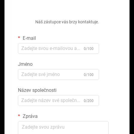
Získejte bezplatnou cenovou nabídku
Náš zástupce vás brzy kontaktuje.
E-mail
0/100
Jméno
0/100
Název společnosti
0/200
Zpráva