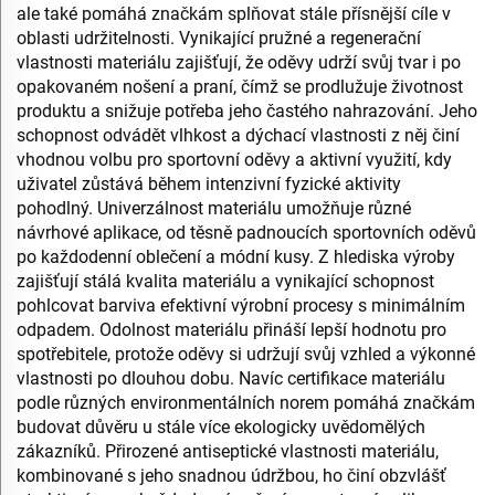
ale také pomáhá značkám splňovat stále přísnější cíle v
oblasti udržitelnosti. Vynikající pružné a regenerační
vlastnosti materiálu zajišťují, že oděvy udrží svůj tvar i po
opakovaném nošení a praní, čímž se prodlužuje životnost
produktu a snižuje potřeba jeho častého nahrazování. Jeho
schopnost odvádět vlhkost a dýchací vlastnosti z něj činí
vhodnou volbu pro sportovní oděvy a aktivní využití, kdy
uživatel zůstává během intenzivní fyzické aktivity
pohodlný. Univerzálnost materiálu umožňuje různé
návrhové aplikace, od těsně padnoucích sportovních oděvů
po každodenní oblečení a módní kusy. Z hlediska výroby
zajišťují stálá kvalita materiálu a vynikající schopnost
pohlcovat barviva efektivní výrobní procesy s minimálním
odpadem. Odolnost materiálu přináší lepší hodnotu pro
spotřebitele, protože oděvy si udržují svůj vzhled a výkonné
vlastnosti po dlouhou dobu. Navíc certifikace materiálu
podle různých environmentálních norem pomáhá značkám
budovat důvěru u stále více ekologicky uvědomělých
zákazníků. Přirozené antiseptické vlastnosti materiálu,
kombinované s jeho snadnou údržbou, ho činí obzvlášť