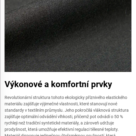
Výkonové a komfortní prvky
Revolutionární struktura tohoto ekologicky příznivého elastického
materiálu zajišťuje výjimečné vlastnosti, které stanovují nové
standardy v textilním průmyslu. Jeho pokročilá vláknová struktura
zajišťuje optimální odvádění vlhkosti, přičemž pot odvádí o 50 %
rychleji než tradiční syntetické materiály, a zároveň udržuje
prodyšnost, která umožňuje efektivní regulaci tělesné teploty.
Materiál disponuje jedinečnou čtyřsměrnou pružností, která