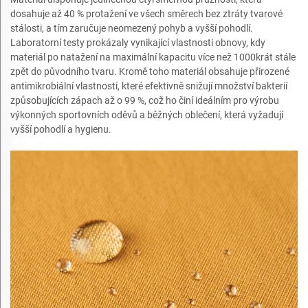
dosahuje až 40 % protažení ve všech směrech bez ztráty tvarové
stálosti, a tím zaručuje neomezený pohyb a vyšší pohodlí.
Laboratorní testy prokázaly vynikající vlastnosti obnovy, kdy
materiál po natažení na maximální kapacitu více než 1000krát stále
zpět do původního tvaru. Kromě toho materiál obsahuje přirozené
antimikrobiální vlastnosti, které efektivně snižují množství bakterií
způsobujících zápach až o 99 %, což ho činí ideálním pro výrobu
výkonných sportovních oděvů a běžných oblečení, která vyžadují
vyšší pohodlí a hygienu.