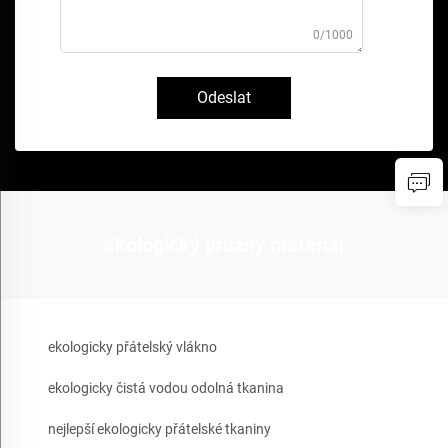
0/1000
Odeslat
ekologický pružný materiál
ekologicky přátelský vlákno
ekologicky čistá vodou odolná tkanina
nejlepší ekologicky přátelské tkaniny