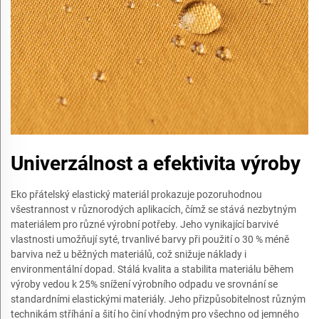
Univerzálnost a efektivita výroby
Eko přátelský elastický materiál prokazuje pozoruhodnou
všestrannost v různorodých aplikacích, čímž se stává nezbytným
materiálem pro různé výrobní potřeby. Jeho vynikající barvivé
vlastnosti umožňují syté, trvanlivé barvy při použití o 30 % méně
barviva než u běžných materiálů, což snižuje náklady i
environmentální dopad. Stálá kvalita a stabilita materiálu během
výroby vedou k 25% snížení výrobního odpadu ve srovnání se
standardními elastickými materiály. Jeho přizpůsobitelnost různým
technikám stříhání a šití ho činí vhodným pro všechno od jemného