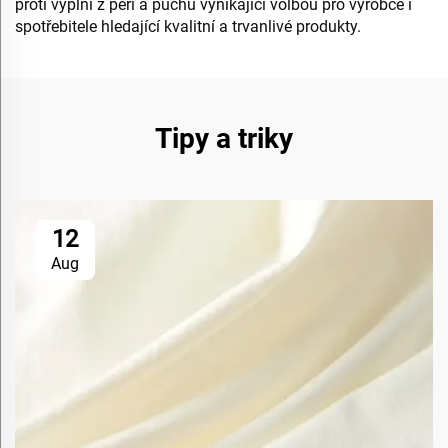
proti výplni z peří a puchů vynikající volbou pro výrobce i
spotřebitele hledající kvalitní a trvanlivé produkty.
Tipy a triky
12
Aug