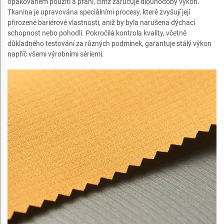
opakovaném použití a praní, čímž zaručuje dlouhodobý výkon.
Tkanina je upravována speciálními procesy, které zvyšují její
přirozené bariérové vlastnosti, aniž by byla narušena dýchací
schopnost nebo pohodlí. Pokročilá kontrola kvality, včetně
důkladného testování za různých podmínek, garantuje stálý výkon
napříč všemi výrobními sériemi.