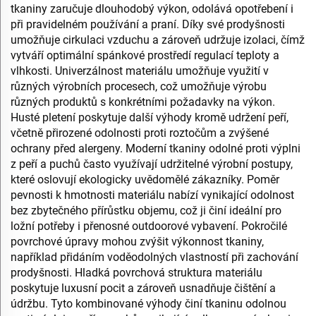
tkaniny zaručuje dlouhodobý výkon, odolává opotřebení i
při pravidelném používání a praní. Díky své prodyšnosti
umožňuje cirkulaci vzduchu a zároveň udržuje izolaci, čímž
vytváří optimální spánkové prostředí regulací teploty a
vlhkosti. Univerzálnost materiálu umožňuje využití v
různých výrobních procesech, což umožňuje výrobu
různých produktů s konkrétními požadavky na výkon.
Husté pletení poskytuje další výhody kromě udržení peří,
včetně přirozené odolnosti proti roztočům a zvýšené
ochrany před alergeny. Moderní tkaniny odolné proti výplni
z peří a puchů často využívají udržitelné výrobní postupy,
které oslovují ekologicky uvědomělé zákazníky. Poměr
pevnosti k hmotnosti materiálu nabízí vynikající odolnost
bez zbytečného přírůstku objemu, což ji činí ideální pro
ložní potřeby i přenosné outdoorové vybavení. Pokročilé
povrchové úpravy mohou zvýšit výkonnost tkaniny,
například přidáním voděodolných vlastností při zachování
prodyšnosti. Hladká povrchová struktura materiálu
poskytuje luxusní pocit a zároveň usnadňuje čištění a
údržbu. Tyto kombinované výhody činí tkaninu odolnou