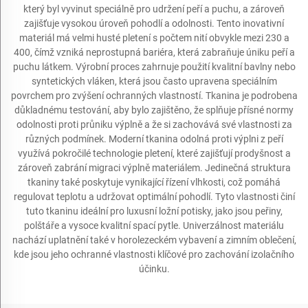
který byl vyvinut speciálně pro udržení peří a puchu, a zároveň
zajišťuje vysokou úroveň pohodlí a odolnosti. Tento inovativní
materiál má velmi husté pletení s počtem nití obvykle mezi 230 a
400, čímž vzniká neprostupná bariéra, která zabraňuje úniku peří a
puchu látkem. Výrobní proces zahrnuje použití kvalitní bavlny nebo
syntetických vláken, která jsou často upravena speciálním
povrchem pro zvýšení ochranných vlastností. Tkanina je podrobena
důkladnému testování, aby bylo zajištěno, že splňuje přísné normy
odolnosti proti průniku výplně a že si zachovává své vlastnosti za
různých podmínek. Moderní tkanina odolná proti výplni z peří
využívá pokročilé technologie pletení, které zajišťují prodyšnost a
zároveň zabrání migraci výplně materiálem. Jedinečná struktura
tkaniny také poskytuje vynikající řízení vlhkosti, což pomáhá
regulovat teplotu a udržovat optimální pohodlí. Tyto vlastnosti činí
tuto tkaninu ideální pro luxusní ložní potisky, jako jsou peřiny,
polštáře a vysoce kvalitní spací pytle. Univerzálnost materiálu
nachází uplatnění také v horolezeckém vybavení a zimním oblečení,
kde jsou jeho ochranné vlastnosti klíčové pro zachování izolačního
účinku.