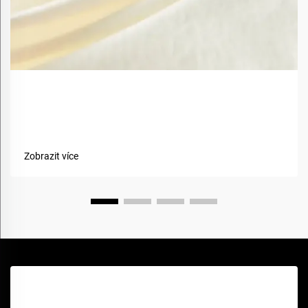
Jaké jsou výhody použití biobazovaných materiálů v
textiliích?
Zobrazit více
Získejte bezplatnou cenovou nabídku