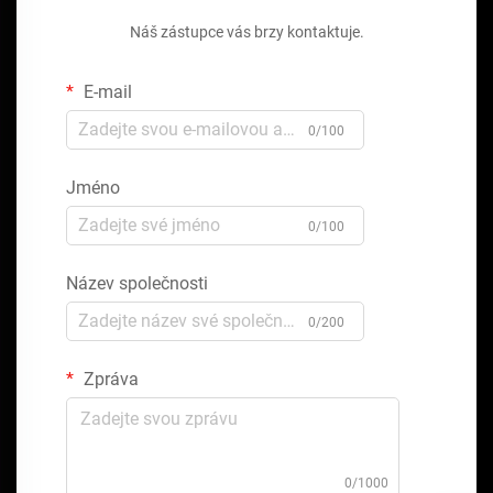
Náš zástupce vás brzy kontaktuje.
E-mail
0/100
Jméno
0/100
Název společnosti
0/200
Zpráva
0/1000