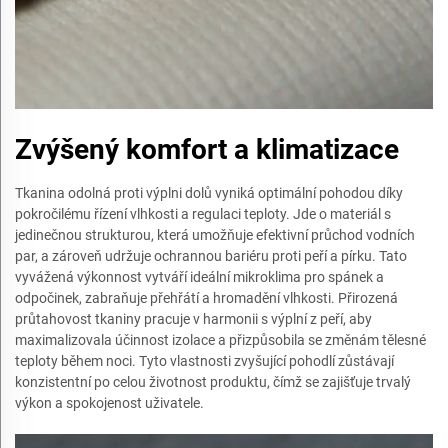
Zvýšený komfort a klimatizace
Tkanina odolná proti výplni dolů vyniká optimální pohodou díky
pokročilému řízení vlhkosti a regulaci teploty. Jde o materiál s
jedinečnou strukturou, která umožňuje efektivní průchod vodních
par, a zároveň udržuje ochrannou bariéru proti peří a pírku. Tato
vyvážená výkonnost vytváří ideální mikroklima pro spánek a
odpočinek, zabraňuje přehřátí a hromadění vlhkosti. Přirozená
průtahovost tkaniny pracuje v harmonii s výplní z peří, aby
maximalizovala účinnost izolace a přizpůsobila se změnám tělesné
teploty během noci. Tyto vlastnosti zvyšující pohodlí zůstávají
konzistentní po celou životnost produktu, čímž se zajišťuje trvalý
výkon a spokojenost uživatele.