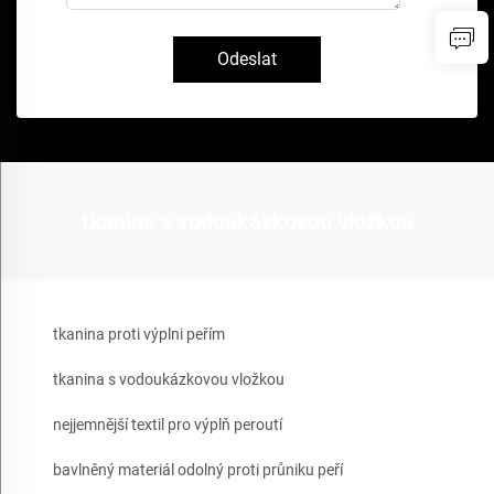
Odeslat
tkanina s vodoukázkovou vložkou
tkanina proti výplni peřím
tkanina s vodoukázkovou vložkou
nejjemnější textil pro výplň peroutí
bavlněný materiál odolný proti průniku peří