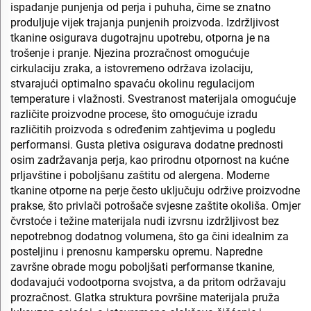
ispadanje punjenja od perja i puhuha, čime se znatno
produljuje vijek trajanja punjenih proizvoda. Izdržljivost
tkanine osigurava dugotrajnu upotrebu, otporna je na
trošenje i pranje. Njezina prozračnost omogućuje
cirkulaciju zraka, a istovremeno održava izolaciju,
stvarajući optimalno spavaću okolinu regulacijom
temperature i vlažnosti. Svestranost materijala omogućuje
različite proizvodne procese, što omogućuje izradu
različitih proizvoda s određenim zahtjevima u pogledu
performansi. Gusta pletiva osigurava dodatne prednosti
osim zadržavanja perja, kao prirodnu otpornost na kućne
prljavštine i poboljšanu zaštitu od alergena. Moderne
tkanine otporne na perje često uključuju održive proizvodne
prakse, što privlači potrošače svjesne zaštite okoliša. Omjer
čvrstoće i težine materijala nudi izvrsnu izdržljivost bez
nepotrebnog dodatnog volumena, što ga čini idealnim za
posteljinu i prenosnu kampersku opremu. Napredne
završne obrade mogu poboljšati performanse tkanine,
dodavajući vodootporna svojstva, a da pritom održavaju
prozračnost. Glatka struktura površine materijala pruža