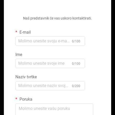
Zatražite besplatnu ponudu
Naš predstavnik će vas uskoro kontaktirati.
E-mail
0/100
Ime
0/100
Naziv tvrtke
0/200
Poruka