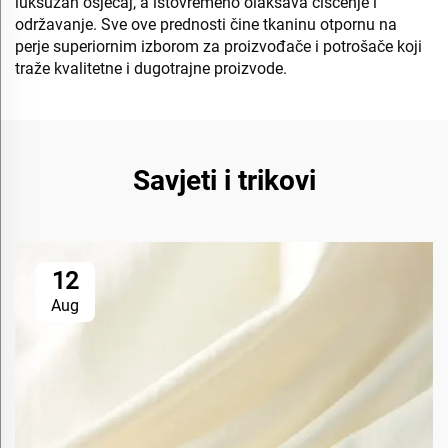
luksuzan osjećaj, a istovremeno olakšava čišćenje i
održavanje. Sve ove prednosti čine tkaninu otpornu na
perje superiornim izborom za proizvođače i potrošače koji
traže kvalitetne i dugotrajne proizvode.
Savjeti i trikovi
12
Aug