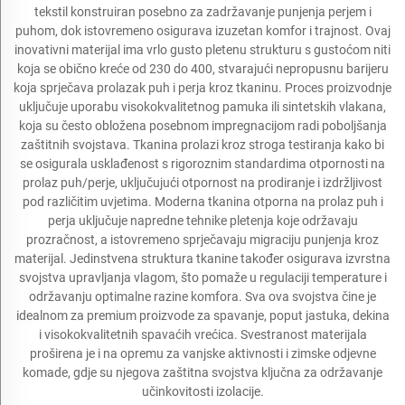
tekstil konstruiran posebno za zadržavanje punjenja perjem i
puhom, dok istovremeno osigurava izuzetan komfor i trajnost. Ovaj
inovativni materijal ima vrlo gusto pletenu strukturu s gustoćom niti
koja se obično kreće od 230 do 400, stvarajući nepropusnu barijeru
koja sprječava prolazak puh i perja kroz tkaninu. Proces proizvodnje
uključuje uporabu visokokvalitetnog pamuka ili sintetskih vlakana,
koja su često obložena posebnom impregnacijom radi poboljšanja
zaštitnih svojstava. Tkanina prolazi kroz stroga testiranja kako bi
se osigurala usklađenost s rigoroznim standardima otpornosti na
prolaz puh/perje, uključujući otpornost na prodiranje i izdržljivost
pod različitim uvjetima. Moderna tkanina otporna na prolaz puh i
perja uključuje napredne tehnike pletenja koje održavaju
prozračnost, a istovremeno sprječavaju migraciju punjenja kroz
materijal. Jedinstvena struktura tkanine također osigurava izvrstna
svojstva upravljanja vlagom, što pomaže u regulaciji temperature i
održavanju optimalne razine komfora. Sva ova svojstva čine je
idealnom za premium proizvode za spavanje, poput jastuka, dekina
i visokokvalitetnih spavaćih vrećica. Svestranost materijala
proširena je i na opremu za vanjske aktivnosti i zimske odjevne
komade, gdje su njegova zaštitna svojstva ključna za održavanje
učinkovitosti izolacije.