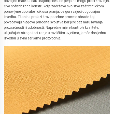
dovoljno male da čak i najfinije čestice perja ne mogu proći kroz njih.
Ova sofisticirana konstrukcija zadržava svojstva zaštite tijekom
ponovljene uporabe i ciklusa pranja, osiguravajući dugotrajnu
izvedbu. Tkanina prolazi kroz posebne procese obrade koji
povećavaju njegova prirodna svojstva barijere bez narušavanja
prozračnosti ili udobnosti. Napredne mjere kontrole kvalitete,
uključujući strogo testiranje u različitim uvjetima, jamče dosljednu
izvedbu u svim serijama proizvodnje.