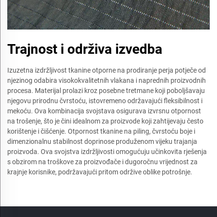
Trajnost i održiva izvedba
Izuzetna izdržljivost tkanine otporne na prodiranje perja potječe od
njezinog odabira visokokvalitetnih vlakana i naprednih proizvodnih
procesa. Materijal prolazi kroz posebne tretmane koji poboljšavaju
njegovu prirodnu čvrstoću, istovremeno održavajući fleksibilnost i
mekoću. Ova kombinacija svojstava osigurava izvrsnu otpornost
na trošenje, što je čini idealnom za proizvode koji zahtijevaju često
korištenje i čišćenje. Otpornost tkanine na piling, čvrstoću boje i
dimenzionalnu stabilnost doprinose produženom vijeku trajanja
proizvoda. Ova svojstva izdržljivosti omogućuju učinkovita rješenja
s obzirom na troškove za proizvođače i dugoročnu vrijednost za
krajnje korisnike, podržavajući pritom održive oblike potrošnje.