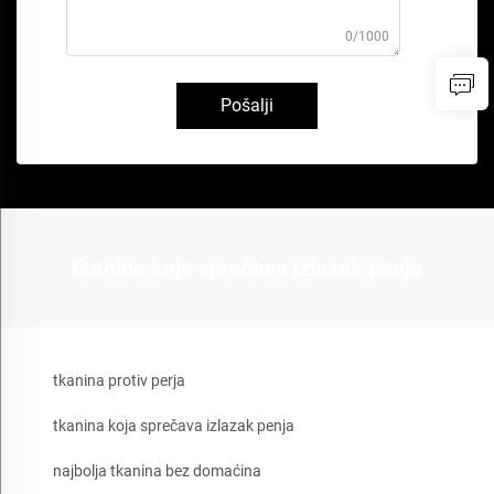
0/1000
Pošalji
tkanina koja sprečava izlazak penja
tkanina protiv perja
tkanina koja sprečava izlazak penja
najbolja tkanina bez domaćina