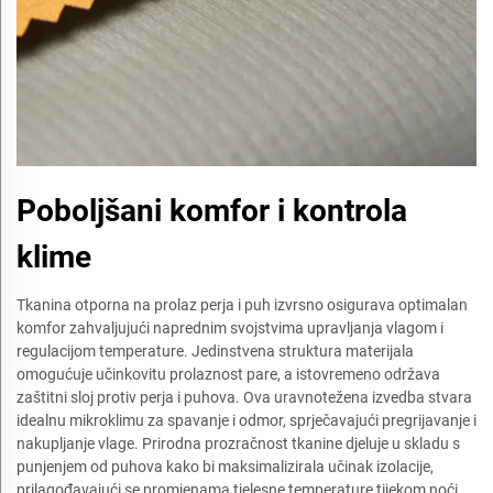
Poboljšani komfor i kontrola
klime
Tkanina otporna na prolaz perja i puh izvrsno osigurava optimalan
komfor zahvaljujući naprednim svojstvima upravljanja vlagom i
regulacijom temperature. Jedinstvena struktura materijala
omogućuje učinkovitu prolaznost pare, a istovremeno održava
zaštitni sloj protiv perja i puhova. Ova uravnotežena izvedba stvara
idealnu mikroklimu za spavanje i odmor, sprječavajući pregrijavanje i
nakupljanje vlage. Prirodna prozračnost tkanine djeluje u skladu s
punjenjem od puhova kako bi maksimalizirala učinak izolacije,
prilagođavajući se promjenama tjelesne temperature tijekom noći.