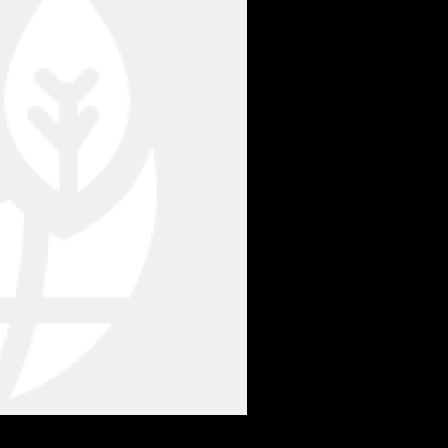
يولوجية | أغشية من