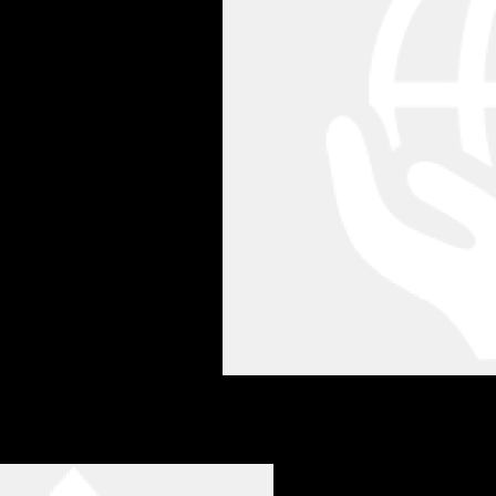
المواد الخام
صوف RWS | قطن عضوي | كتان
تعرف على المزيد >>