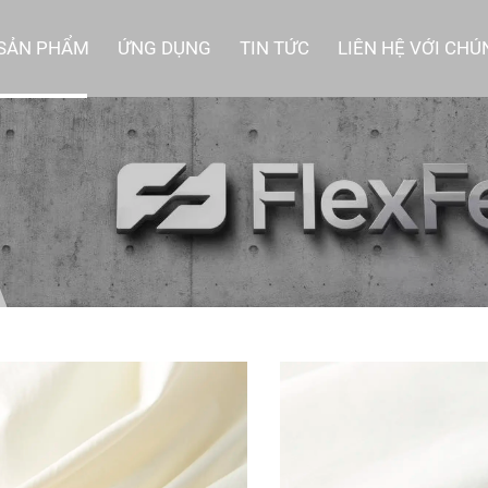
SẢN PHẨM
ỨNG DỤNG
TIN TỨC
LIÊN HỆ VỚI CHÚ