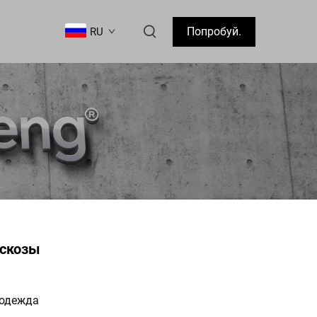
Попробуй.
RU
искозы
а
 одежда