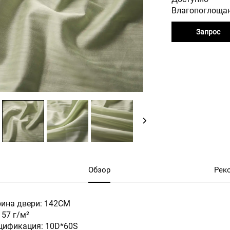
Влагопоглоща
Запрос
Обзор
Рек
ина двери: 142СМ
 57 г/м²
цификация: 10D*60S