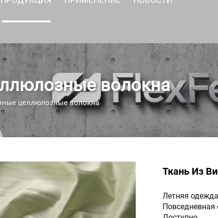
еллюлозные волокна
нные целлюлозные волокна
Ткань Из В
Летняя одежд
Повседневная
Доступно