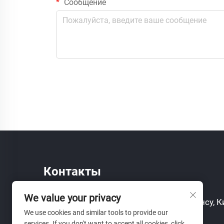
Сообщение
Контакты
We value your privacy
Add: ул. Инхэ, 155, Шэнцзе, Сучжоу, Цзянсу, 
We use cookies and similar tools to provide our
Тел.:
+86-18351751320
services. If you don't want to accept all cookies, click