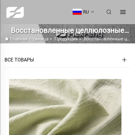
RU
Восстановленные целлюлозные
Главная страница
>
волокна
Продукция
>
Восстановленные целлюлозные волокна
ВСЕ ТОВАРЫ