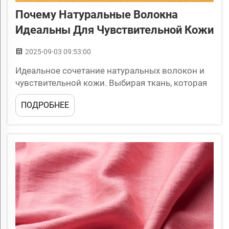
Почему Натуральные Волокна
Идеальны Для Чувствительной Кожи
2025-09-03 09:53:00
Идеальное сочетание натуральных волокон и
чувствительной кожи. Выбирая ткань, которая
соприкасается с телом, важно учитывать ее
ПОДРОБНЕЕ
свойства, поскольку от этого зависит комфорт
и предотвращение раздражения. Натуральные
...