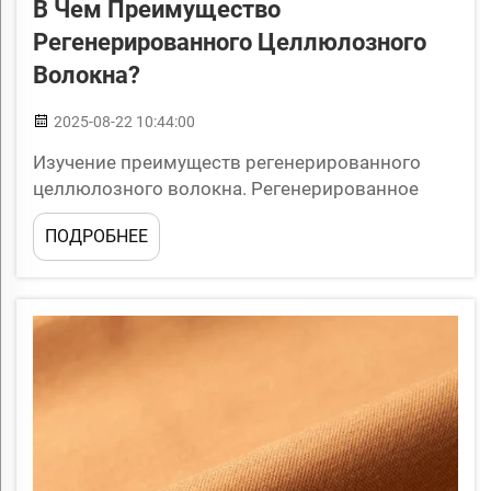
В Чем Преимущество
Регенерированного Целлюлозного
Волокна?
2025-08-22 10:44:00
Изучение преимуществ регенерированного
целлюлозного волокна. Регенерированное
целлюлозное волокно — это универсальный
ПОДРОБНЕЕ
материал, который в последнее время
привлекло значительное внимание в
различных отраслях промышленности,
включая текстильную и упаковочную. Это
волокно изготавливается из натуральной
целлюлозы...