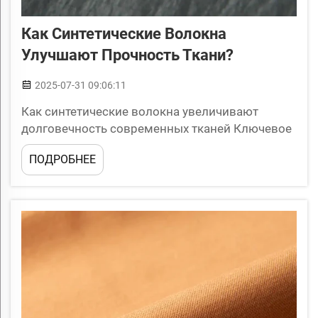
Как Синтетические Волокна
Улучшают Прочность Ткани?
2025-07-31 09:06:11
Как синтетические волокна увеличивают
долговечность современных тканей Ключевое
слово: синтетические волокна Мир текстиля
ПОДРОБНЕЕ
постоянно меняется, поскольку производители
ищут ткани, которые обеспечивают лучшие
эксплуатационные характеристики, более
длительный срок службы и экономию денег в
долгосрочной перспективе. Синтетические
волокна остаются ...