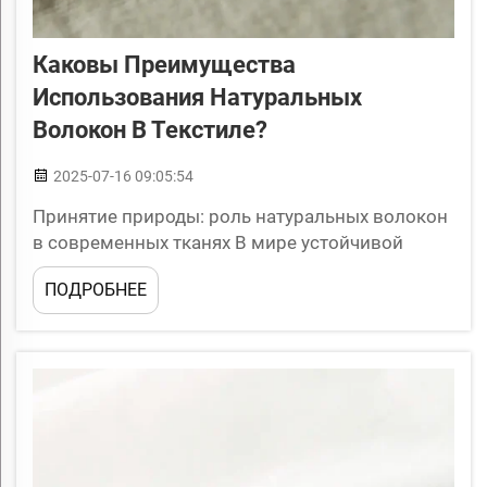
Каковы Преимущества
Использования Натуральных
Волокон В Текстиле?
2025-07-16 09:05:54
Принятие природы: роль натуральных волокон
в современных тканях В мире устойчивой
моды и производства тканей в последнее
ПОДРОБНЕЕ
время наблюдается настоящее возвращение к
натуральным волокнам. Эти материалы снова
набирают популярность, потому что они на
самом деле полезны для ...