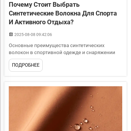
Почему Стоит Выбрать
Синтетические Волокна Для Спорта
И Активного Отдыха?
2025-08-08 09:42:06
Основные преимущества синтетических
волокон в спортивной одежде и снаряжении
Использование синтетических волокон в
ПОДРОБНЕЕ
спортивной одежде и снаряжении стало
стандартом отрасли как для спортсменов, так и
для любителей активного отдыха на природе.
Эти материалы разработаны специально...