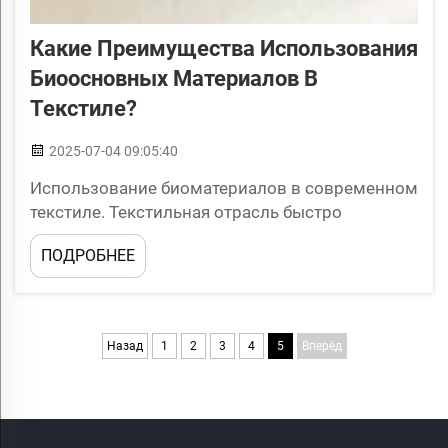
Какие Преимущества Использования
Биоосновных Материалов В
Текстиле?
2025-07-04 09:05:40
Использование биоматериалов в современном
текстиле. Текстильная отрасль быстро
меняется в наши дни, потому что люди больше,
ПОДРОБНЕЕ
чем когда-либо, заботятся об устойчивости. И
покупатели, и владельцы фабрик начинают по-
другому думать о том, что они носят...
Назад
1
2
3
4
5
Вперёд