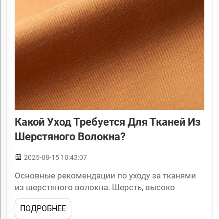
Какой Уход Требуется Для Тканей Из
Шерстяного Волокна?
2025-08-15 10:43:07
Основные рекомендации по уходу за тканями
из шерстяного волокна. Шерсть, высоко
универсальное и натуральное волокно, ценится
ПОДРОБНЕЕ
за тепло, воздухопроницаемость и уникальные