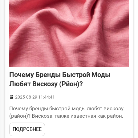
Почему Бренды Быстрой Моды
Любят Вискозу (рйон)?
2025-08-29 11:44:41
Почему бренды быстрой моды любят вискозу
(район)? Вискоза, также известная как район,
стала одним из самых популярных материалов
ПОДРОБНЕЕ
для брендов быстрой моды. Этот
универсальный и доступный материал