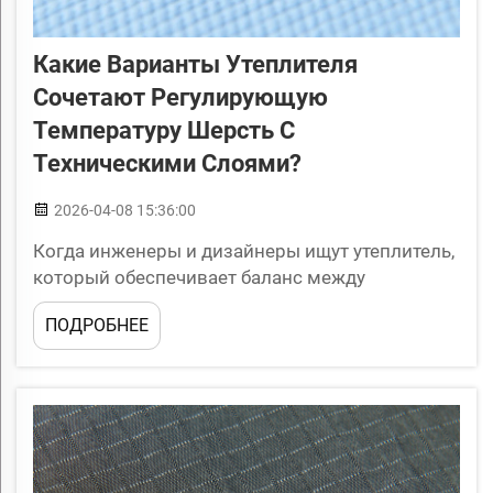
Какие Варианты Утеплителя
Сочетают Регулирующую
Температуру Шерсть С
Техническими Слоями?
2026-04-08 15:36:00
Когда инженеры и дизайнеры ищут утеплитель,
который обеспечивает баланс между
естественным комфортом и техническими
ПОДРОБНЕЕ
характеристиками, ткани из смеси шерсти и
синтетических волокон неизменно занимают
лидирующие позиции. Эта категория
материалов объединяет в себе естественные
терморегулирующие свойства шерсти с...