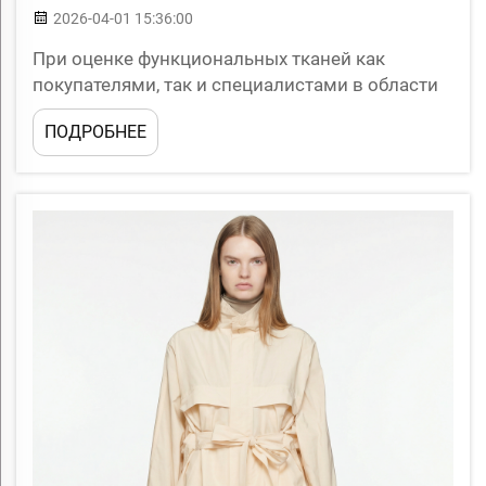
2026-04-01 15:36:00
При оценке функциональных тканей как
покупателями, так и специалистами в области
одежды антибактериальные шерстяные
ПОДРОБНЕЕ
волокна, предотвращающие появление
неприятного запаха, постоянно выделяются
как один из наиболее практичных и ценных
материалов, доступных сегодня. В отличие от
традиционных волокон, которые впитывают и
удерживают бактерии, вызывающие
неприятный запах...