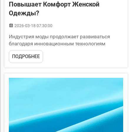
Повышает Комфорт Женской
Одежды?
2026-03-18 07:30:00
Индустрия моды продолжает развиваться
благодаря инновационным технологиям
производства тканей, которые одинаково
ПОДРОБНЕЕ
уделяют внимание комфорту и стилю. Среди
этих достижений креп из вискозы и нейлона
выделяется как революционный материал,
преобразующий опыт ношения женской
одежды. Этот д...