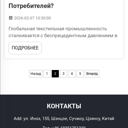
Потребителей?
2026-02-07 10:30:00
Глобальная текстильная промышленность
сталкивается с беспрецедентным давлением в
вопросе внедрения экологически
ПОДРОБНЕЕ
ответственных практик, поскольку потребители
всё чаще учитывают критерий устойчивости
при принятии решений о покупке. Устойчивый
подбор тканей стал ключевой стратегией...
Назад
1
2
3
4
5
Вперёд
КОНТАКТЫ
Add: ул. Инхэ, 155, Шэнцзе, Сучжоу, Цзянсу, Китай