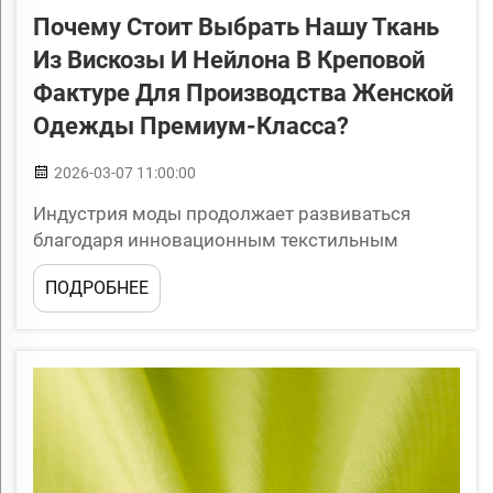
Почему Стоит Выбрать Нашу Ткань
Из Вискозы И Нейлона В Креповой
Фактуре Для Производства Женской
Одежды Премиум-Класса?
2026-03-07 11:00:00
Индустрия моды продолжает развиваться
благодаря инновационным текстильным
решениям, отвечающим строгим требованиям
ПОДРОБНЕЕ
производства женской одежды премиум-
класса. Среди этих передовых материалов
креповая ткань из вискозы и нейлона
выделяется как исключительный выбор для
дизайна...