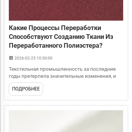
Какие Процессы Переработки
Способствуют Созданию Ткани Из
Переработанного Полиэстера?
2026-02-25 10:30:00
Текстильная промышленность за последние
годы претерпела значительные изменения, и
устойчивое развитие стало движущей силой
ПОДРОБНЕЕ
инноваций. Производство ткани из
переработанного полиэстера представляет
собой одно из наиболее перспективных
решений для решения экологических...