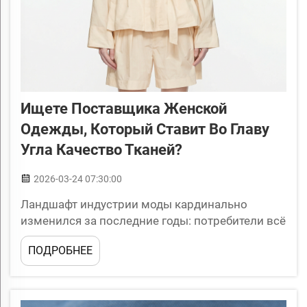
Ищете Поставщика Женской
Одежды, Который Ставит Во Главу
Угла Качество Тканей?
2026-03-24 07:30:00
Ландшафт индустрии моды кардинально
изменился за последние годы: потребители всё
чаще требуют прозрачности, качества и
ПОДРОБНЕЕ
устойчивости от приобретаемой ими одежды.
Ритейлерам и брендам одежды, стремящимся
соответствовать этим эволюционирующим
ожиданиям...