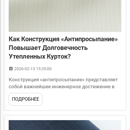
Как Конструкция «антипросыпание»
Повышает Долговечность
Утепленных Курток?
2026-02-13 15:35:00
Конструкция «антипросыпание» представляет
собой важнейшее инженерное достижение в
современном производстве верхней одежды и
ПОДРОБНЕЕ
кардинально меняет то, как утепленные куртки
сохраняют свои теплозащитные свойства с
течением времени. Эта специализированная
текстильная технология создает непр...