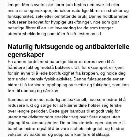
lenger. Mens syntetiske fibrer kan brytes ned over tid eller
miste sine egenskaper, beholder naturlige fibrer sin struktur og
funksjonalitet, selv etter omfattende bruk. Denne holdbarheten
reduserer behovet for hyppige utskiftninger, noe som gjør
naturlige fibrer til en lurt investering for de som trenger
utendørsbekledning som tåler å stå testen av tid.
Naturlig fuktsugende og antibakterielle
egenskaper
En annen fordel med naturlige fibrer er deres evne til å
håndtere fukt og motstå bakterier. Ull, for eksempel, er kjent
for sin evne til å lede bort fuktighet fra kroppen, og holde deg
tørr under intensiv fysisk aktivitet. Denne fuktsugende evnen
bidrar til å forhindre opphoping av svette og fuktighet, som kan
føre til ubehag og sårskav.
Bambus er derimot naturlig antibakteriell, noe som bidrar til å
redusere lukt og sørge for at klærne dine holder seg ferske
over lengre perioder. Dette gjør bambus til et godt valg for
utendørsaktiviteter som strekker seg over flere dager uten
tilgang til vaskemuligheter. De antibakterielle egenskapene til
bambus bidrar også til å bevare stoffets integritet, og hindrer
veksten av bakterier og sopp som kan føre til slitasje.