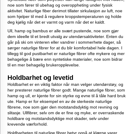
noe som fører til ubehag og overoppheting under fysisk
aktivitet. Naturlige fiber derimot tillater sirkulasjon av luft, noe
som hjelper til med å regulere kroppstemperaturen og holde
deg kjølig når det er varmt og varm når det er kaldt.
Ull, hamp og bambus er alle svært pustende, noe som gjør
dem ideelle til et bredt utvalg av utendørsaktiviteter. Enten du
går på ski om vinteren eller vandrer i sommerhete dager, så
sørger naturlige fibrer for at du blir komfortabel hele dagen. I
tillegg til god pustbarhet er naturlige fibrer ofte mykere og mer
behagelige å bære enn syntetiske materialer, noe som bidrar
til en mer behagelig brukeropplevelse.
Holdbarhet og levetid
Holdbarhet er en viktig faktor når man velger utendørstøy, og
her presterer naturlige fibrer godt. Mange naturlige fibrer, som
hamp og ull, er kjente for sin styrke og evne til å tåle hard bruk
ute. Hamp er for eksempel en av de sterkeste naturlige
fibrene, noe som gjør den motstandsdyktig mot revning og
slitasje. Ullfibrer, selv om de er fine og myke, er overraskende
holdbare og motstandsdyktige mot skader, selv under
krevende værforhold.
Holdbarheten til naturlige fibrer betyr også at klærne varer