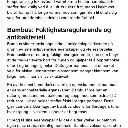
temperatur og fuktnivåer. I varmt klima holder hampbaserte
stoffer deg kjølig ved å la luft sirkulere fritt, mens i kaldt vær
bidrar hamp til å fange varme, noe som gjør den til et allsidig
valg for utendørsbekledning i varierende forhold.
Bambus: Fuktighetsregulerende og
antibakteriell
Bambus vinner raskt popularitet i bekledningsindustrien på
grunn av sine miljøvennlige egenskaper og ytelsesfordeler.
Bambusfibre er naturlig fuktighetsregulerende, noe som betyr
at de trekker svette bort fra huden og hjelper til å opprettholde
et tørt og behagelig miljø. Dette gjør bambus til et utmerket
valg for aktive utendørsentusiaster som trenger klær som kan
følge med i intensiv fysisk aktivitet.
En av de mest bemerkelsesverdige egenskapene til bambus
er dens antibakterielle egenskaper. Bambusfibre har en
naturlig motstand mot bakterier og sopp, noe som bidrar til å
redusere lukt og holder stoffet friskt i lengre perioder. Dette
gjør utendørs klær laget av bambus ideelle for flerdagers turer
hvor tilgang til vaskemuligheter er begrenset.
I tillegg til sine egenskaper når det gjelder ytelse, er bambus
også et svært bærekraftig materiale. Bambus vokser raskt uten