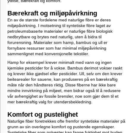
ytelse, bærekraft og komfort.
Bærekraft og miljøpåvirkning
En av de største fordelene med naturlige fibre er deres
miljøpåvirkning. I motsetning til syntetiske fibre laget av
petroleumsbaserte materialer er naturlige fibre biologisk
nedbrytbare og brytes ned naturlig, uten å bidra til
forurensning. Materialer som hamp, bambus og ull er
fornybare ressurser som har minimal miljøpåvirkning
sammenlignet med konvensjonelle tekstiler.
Hamp for eksempel krever minimalt med vann og ingen
kjemiske pesticider for å vokse. Bambus derimot vokser raskt
og krever ikke gjødsel eller pesticider. Ull, selv om den krever
beitearealer for sauene, kan produseres på en bærekraftig
måte når den håndteres riktig. Disse fiberne har ikke bare
mindre innvirkning på miljøet, men bidrar også til å redusere
vår avhengighet av fossile brensler, noe som gjør dem til et
mer bærekraftig valg for utendørsbekledning.
Komfort og pustelighet
Naturlige fiber foretrekkes ofte fremfor syntetiske materialer på
grunn av sin overlegne komfort og pustende egenskaper.
Syntetiske fiber som polyester kan fange fuktighet mot huden,