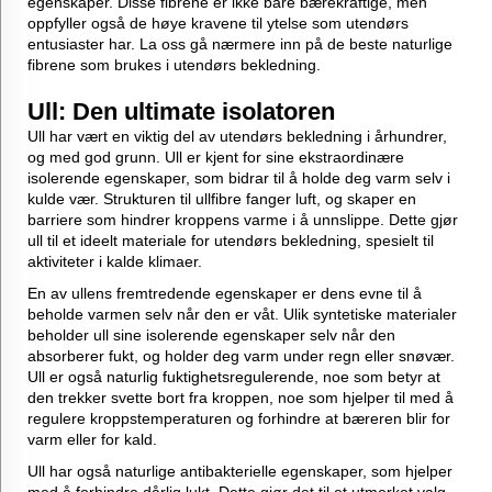
egenskaper. Disse fibrene er ikke bare bærekraftige, men
oppfyller også de høye kravene til ytelse som utendørs
entusiaster har. La oss gå nærmere inn på de beste naturlige
fibrene som brukes i utendørs bekledning.
Ull: Den ultimate isolatoren
Ull har vært en viktig del av utendørs bekledning i århundrer,
og med god grunn. Ull er kjent for sine ekstraordinære
isolerende egenskaper, som bidrar til å holde deg varm selv i
kulde vær. Strukturen til ullfibre fanger luft, og skaper en
barriere som hindrer kroppens varme i å unnslippe. Dette gjør
ull til et ideelt materiale for utendørs bekledning, spesielt til
aktiviteter i kalde klimaer.
En av ullens fremtredende egenskaper er dens evne til å
beholde varmen selv når den er våt. Ulik syntetiske materialer
beholder ull sine isolerende egenskaper selv når den
absorberer fukt, og holder deg varm under regn eller snøvær.
Ull er også naturlig fuktighetsregulerende, noe som betyr at
den trekker svette bort fra kroppen, noe som hjelper til med å
regulere kroppstemperaturen og forhindre at bæreren blir for
varm eller for kald.
Ull har også naturlige antibakterielle egenskaper, som hjelper
med å forhindre dårlig lukt. Dette gjør det til et utmerket valg