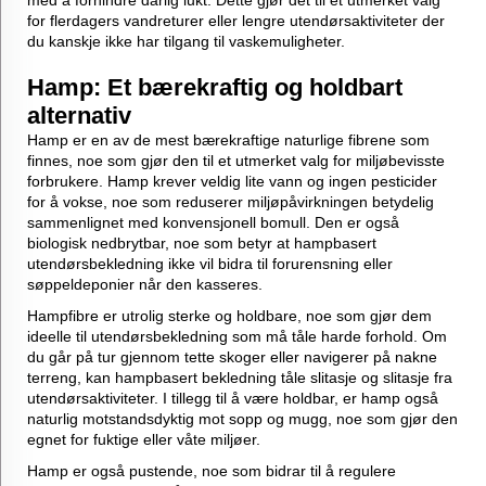
for flerdagers vandreturer eller lengre utendørsaktiviteter der
du kanskje ikke har tilgang til vaskemuligheter.
Hamp: Et bærekraftig og holdbart
alternativ
Hamp er en av de mest bærekraftige naturlige fibrene som
finnes, noe som gjør den til et utmerket valg for miljøbevisste
forbrukere. Hamp krever veldig lite vann og ingen pesticider
for å vokse, noe som reduserer miljøpåvirkningen betydelig
sammenlignet med konvensjonell bomull. Den er også
biologisk nedbrytbar, noe som betyr at hampbasert
utendørsbekledning ikke vil bidra til forurensning eller
søppeldeponier når den kasseres.
Hampfibre er utrolig sterke og holdbare, noe som gjør dem
ideelle til utendørsbekledning som må tåle harde forhold. Om
du går på tur gjennom tette skoger eller navigerer på nakne
terreng, kan hampbasert bekledning tåle slitasje og slitasje fra
utendørsaktiviteter. I tillegg til å være holdbar, er hamp også
naturlig motstandsdyktig mot sopp og mugg, noe som gjør den
egnet for fuktige eller våte miljøer.
Hamp er også pustende, noe som bidrar til å regulere