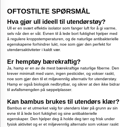
OFTOSTILTE SPØRSMÅL
Hva gjør ull ideell til utendørstøy?
Ull er en svært effektiv isolator som fanger luft for å gi varme,
selv når den er våt. Evnen til å lede bort fuktighet hjelper med
å regulere kroppstemperaturen, og de naturlige antibakterielle
egenskapene forhindrer lukt, noe som gjør den perfekt for
utendørsaktiviteter i kaldt vær.
Er hemptøy bærekraftig?
Ja, hamp er en av de mest bærekraftige naturlige fiberne. Den
krever minimalt med vann, ingen pesticider, og vokser raskt,
noe som gjør den til et miljøvennlig alternativ for utendørstøy.
Hamp er også biologisk nedbrytbar, og sikrer at den ikke bidrar
til avfallsmengden på søppelplasser.
Kan bambus brukes til utendørs klær?
Bambus er et utmerket valg for utendørs klær på grunn av sin
evne til å lede bort fuktighet og sine antibakterielle
egenskaper. Den hjelper deg å holde deg tørr og frisk under
fysisk aktivitet og er et miljøvennlig alternativ som vokser raskt