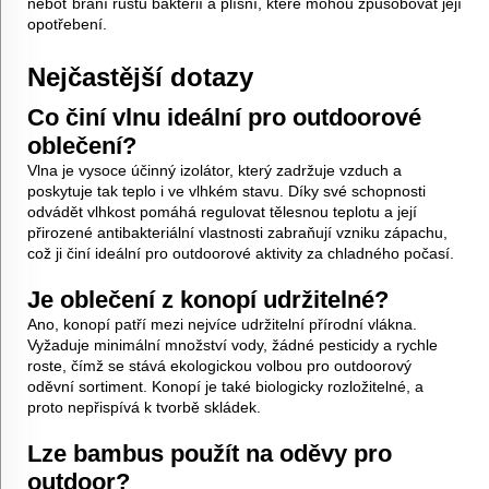
neboť brání růstu bakterií a plísní, které mohou způsobovat její
opotřebení.
Nejčastější dotazy
Co činí vlnu ideální pro outdoorové
oblečení?
Vlna je vysoce účinný izolátor, který zadržuje vzduch a
poskytuje tak teplo i ve vlhkém stavu. Díky své schopnosti
odvádět vlhkost pomáhá regulovat tělesnou teplotu a její
přirozené antibakteriální vlastnosti zabraňují vzniku zápachu,
což ji činí ideální pro outdoorové aktivity za chladného počasí.
Je oblečení z konopí udržitelné?
Ano, konopí patří mezi nejvíce udržitelní přírodní vlákna.
Vyžaduje minimální množství vody, žádné pesticidy a rychle
roste, čímž se stává ekologickou volbou pro outdoorový
oděvní sortiment. Konopí je také biologicky rozložitelné, a
proto nepřispívá k tvorbě skládek.
Lze bambus použít na oděvy pro
outdoor?