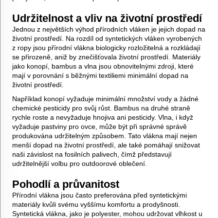
Udržitelnost a vliv na životní prostředí
Jednou z největších výhod přírodních vláken je jejich dopad na
životní prostředí. Na rozdíl od syntetických vláken vyrobených
z ropy jsou přírodní vlákna biologicky rozložitelná a rozkládají
se přirozeně, aniž by znečišťovala životní prostředí. Materiály
jako konopí, bambus a vlna jsou obnovitelnými zdroji, které
mají v porovnání s běžnými textiliemi minimální dopad na
životní prostředí.
Například konopí vyžaduje minimální množství vody a žádné
chemické pesticidy pro svůj růst. Bambus na druhé straně
rychle roste a nevyžaduje hnojiva ani pesticidy. Vlna, i když
vyžaduje pastviny pro ovce, může být při správné správě
produkována udržitelným způsobem. Tato vlákna mají nejen
menší dopad na životní prostředí, ale také pomáhají snižovat
naši závislost na fosilních palivech, čímž představují
udržitelnější volbu pro outdoorové oblečení.
Pohodlí a průvanitost
Přírodní vlákna jsou často preferována před syntetickými
materiály kvůli svému vyššímu komfortu a prodyšnosti.
Syntetická vlákna, jako je polyester, mohou udržovat vlhkost u