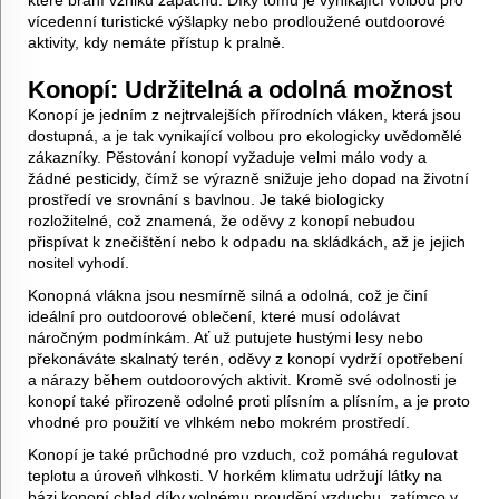
vícedenní turistické výšlapky nebo prodloužené outdoorové
aktivity, kdy nemáte přístup k pralně.
Konopí: Udržitelná a odolná možnost
Konopí je jedním z nejtrvalejších přírodních vláken, která jsou
dostupná, a je tak vynikající volbou pro ekologicky uvědomělé
zákazníky. Pěstování konopí vyžaduje velmi málo vody a
žádné pesticidy, čímž se výrazně snižuje jeho dopad na životní
prostředí ve srovnání s bavlnou. Je také biologicky
rozložitelné, což znamená, že oděvy z konopí nebudou
přispívat k znečištění nebo k odpadu na skládkách, až je jejich
nositel vyhodí.
Konopná vlákna jsou nesmírně silná a odolná, což je činí
ideální pro outdoorové oblečení, které musí odolávat
náročným podmínkám. Ať už putujete hustými lesy nebo
překonáváte skalnatý terén, oděvy z konopí vydrží opotřebení
a nárazy během outdoorových aktivit. Kromě své odolnosti je
konopí také přirozeně odolné proti plísním a plísním, a je proto
vhodné pro použití ve vlhkém nebo mokrém prostředí.
Konopí je také průchodné pro vzduch, což pomáhá regulovat
teplotu a úroveň vlhkosti. V horkém klimatu udržují látky na
bázi konopí chlad díky volnému proudění vzduchu, zatímco v