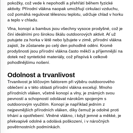
pokožky, což vede k nepohodlí a přehřátí během fyzické
aktivity. Přírodní vlákna naopak umožňují cirkulaci vzduchu,
což pomáhá regulovat tělesnou teplotu, udržuje chlad v horku
a teplo v chladu.
Vlna, konopí a bambus jsou všechny vysoce prodyšné, což je
činí ideálními pro širokou škálu outdoorových aktivit. Ať už
putujete za horka v létě nebo lyžujete v zimě, přírodní vlákna
zajistí, že zůstanete po celý den pohodlně oděni. Kromě
prodyšnosti jsou přírodní vlákna často měkčí a příjemnější na
dotek než syntetické materiály, což přispívá k celkově
pohodlnějšímu nošení.
Odolnost a trvanlivost
Trvanlivost je klíčovým faktorem při výběru outdoorového
oblečení a v této oblasti přírodní vlákna excelují. Mnoho
přírodních vláken, včetně konopí a vlny, je známých svou
pevností a schopností odolávat nárokům spojeným s
outdoorovým využitím. Konopí je například jedním z
nejpevnějších přírodních vláken, díky čemuž je odolné proti
trhání a opotřebení. Vlněné vlákno, i když jemné a měkké, je
překvapivě odolné a odolává poškození, i v náročných
povětrnostních podmínkách.