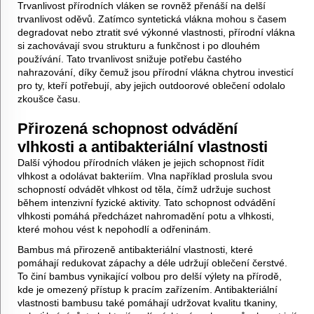
Trvanlivost přírodních vláken se rovněž přenáší na delší
trvanlivost oděvů. Zatímco syntetická vlákna mohou s časem
degradovat nebo ztratit své výkonné vlastnosti, přírodní vlákna
si zachovávají svou strukturu a funkčnost i po dlouhém
používání. Tato trvanlivost snižuje potřebu častého
nahrazování, díky čemuž jsou přírodní vlákna chytrou investicí
pro ty, kteří potřebují, aby jejich outdoorové oblečení odolalo
zkoušce času.
Přirozená schopnost odvádění
vlhkosti a antibakteriální vlastnosti
Další výhodou přírodních vláken je jejich schopnost řídit
vlhkost a odolávat bakteriím. Vlna například proslula svou
schopností odvádět vlhkost od těla, čímž udržuje suchost
během intenzivní fyzické aktivity. Tato schopnost odvádění
vlhkosti pomáhá předcházet nahromadění potu a vlhkosti,
které mohou vést k nepohodlí a odřeninám.
Bambus má přirozeně antibakteriální vlastnosti, které
pomáhají redukovat zápachy a déle udržují oblečení čerstvé.
To činí bambus vynikající volbou pro delší výlety na přírodě,
kde je omezený přístup k pracím zařízením. Antibakteriální
vlastnosti bambusu také pomáhají udržovat kvalitu tkaniny,