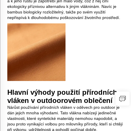
a k jeho růstu je zapotřebí jen málo vody, což z něj činí
ekologicky příznivou alternativu k jiným vlákninám. Navíc je
bambus biologicky rozložitelný, takže po svém využití
nepřispívá k dlouhodobému poškozování životního prostředí.
Hlavní výhody použití přírodních
vláken v outdoorovém oblečení
Nárůst používání přírodních vláken v oděvech pro outdoor je
dán jejich mnoha výhodami. Tato vlákna nabízejí jedinečné
vlastnosti, které syntetické materiály nemohou napodobit, a
jsou proto vynikající volbou pro milovníky přírody, kteří si chtějí
při výkonu, udržitelnosti a pohodlí počínat dobře.