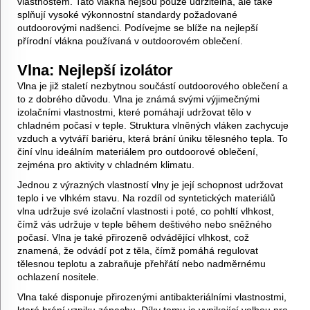
vlastnostem. Tato vlákna nejsou pouze udržitelná, ale také
splňují vysoké výkonnostní standardy požadované
outdoorovými nadšenci. Podívejme se blíže na nejlepší
přírodní vlákna používaná v outdoorovém oblečení.
Vlna: Nejlepší izolátor
Vlna je již staletí nezbytnou součástí outdoorového oblečení a
to z dobrého důvodu. Vlna je známá svými výjimečnými
izolačními vlastnostmi, které pomáhají udržovat tělo v
chladném počasí v teple. Struktura vlněných vláken zachycuje
vzduch a vytváří bariéru, která brání úniku tělesného tepla. To
činí vlnu ideálním materiálem pro outdoorové oblečení,
zejména pro aktivity v chladném klimatu.
Jednou z výrazných vlastností vlny je její schopnost udržovat
teplo i ve vlhkém stavu. Na rozdíl od syntetických materiálů
vlna udržuje své izolační vlastnosti i poté, co pohltí vlhkost,
čímž vás udržuje v teple během deštivého nebo sněžného
počasí. Vlna je také přirozeně odvádějící vlhkost, což
znamená, že odvádí pot z těla, čímž pomáhá regulovat
tělesnou teplotu a zabraňuje přehřátí nebo nadměrnému
ochlazení nositele.
Vlna také disponuje přirozenými antibakteriálními vlastnostmi,
které brání vzniku zápachu. Díky tomu je vynikající volbou pro