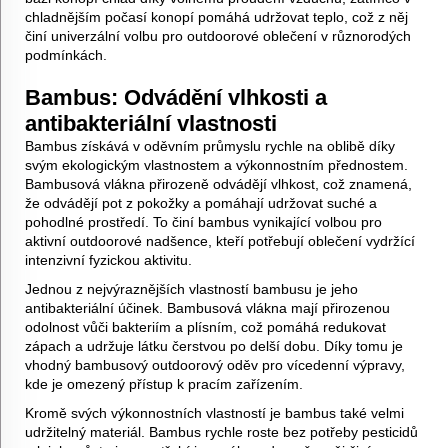
chladnějším počasí konopí pomáhá udržovat teplo, což z něj
činí univerzální volbu pro outdoorové oblečení v různorodých
podmínkách.
Bambus: Odvádění vlhkosti a
antibakteriální vlastnosti
Bambus získává v oděvním průmyslu rychle na oblibě díky
svým ekologickým vlastnostem a výkonnostním přednostem.
Bambusová vlákna přirozeně odvádějí vlhkost, což znamená,
že odvádějí pot z pokožky a pomáhají udržovat suché a
pohodlné prostředí. To činí bambus vynikající volbou pro
aktivní outdoorové nadšence, kteří potřebují oblečení vydržící
intenzivní fyzickou aktivitu.
Jednou z nejvýraznějších vlastností bambusu je jeho
antibakteriální účinek. Bambusová vlákna mají přirozenou
odolnost vůči bakteriím a plísním, což pomáhá redukovat
zápach a udržuje látku čerstvou po delší dobu. Díky tomu je
vhodný bambusový outdoorový oděv pro vícedenní výpravy,
kde je omezený přístup k pracím zařízením.
Kromě svých výkonnostních vlastností je bambus také velmi
udržitelný materiál. Bambus rychle roste bez potřeby pesticidů