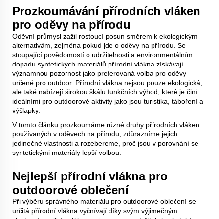
Prozkoumávání přírodních vláken
pro oděvy na přírodu
Oděvní průmysl zažil rostoucí posun směrem k ekologickým
alternativám, zejména pokud jde o oděvy na přírodu. Se
stoupající povědomostí o udržitelnosti a environmentálním
dopadu syntetických materiálů
přírodní vlákna
získávají
významnou pozornost jako preferovaná volba pro oděvy
určené pro outdoor. Přírodní vlákna nejsou pouze ekologická,
ale také nabízejí širokou škálu funkčních výhod, které je činí
ideálními pro outdoorové aktivity jako jsou turistika, táboření a
výšlapky.
V tomto článku prozkoumáme různé druhy přírodních vláken
používaných v oděvech na přírodu, zdůrazníme jejich
jedinečné vlastnosti a rozebereme, proč jsou v porovnání se
syntetickými materiály lepší volbou.
Nejlepší přírodní vlákna pro
outdoorové oblečení
Při výběru správného materiálu pro outdoorové oblečení se
určitá přírodní vlákna vyčnívají díky svým výjimečným