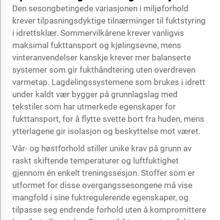
Den sesongbetingede variasjonen i miljøforhold
krever tilpasningsdyktige tilnærminger til fuktstyring
i idrettsklær. Sommervilkårene krever vanligvis
maksimal fukttansport og kjølingsevne, mens
vinteranvendelser kanskje krever mer balanserte
systemer som gir fukthåndtering uten overdreven
varmetap. Lagdelingssystemene som brukes i idrett
under kaldt vær bygger på grunnlagslag med
tekstiler som har utmerkede egenskaper for
fukttansport, for å flytte svette bort fra huden, mens
ytterlagene gir isolasjon og beskyttelse mot været.
Vår- og høstforhold stiller unike krav på grunn av
raskt skiftende temperaturer og luftfuktighet
gjennom én enkelt treningssesjon. Stoffer som er
utformet for disse overgangssesongene må vise
mangfold i sine fuktregulerende egenskaper, og
tilpasse seg endrende forhold uten å kompromittere