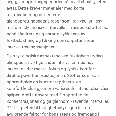
seg gjenopprettingsperioder når svettehastigheten
avtar. Dette krever materialer med korte
responstider og utmerkede
gjenopprettingsegenskaper som kan «nullstilles»
mellom høyintensive intervaller. Transportstoffet må
også håndtere de gjentatte syklusene av
fuktbelastning og tørking som oppstår under
intervalltreningssesjoner.
De psykologiske aspektene ved fuktighetsstyring
blir spesielt viktige under intervaller med høy
intensitet, der mental fokus og fysisk komfort
direkte påverkar prestasjonen. Stoffer som kan
opprettholde en konstant tørkhets- og
komfortfølelse gjennom varierende intensitetsnivåer
hjelper idrettsutøvere med å opprettholde
konsentrasjonen og gå gjennom krevende intervaller.
Påliteligheten til fuktighetsstyringen blir en
avgjørende faktor for konsistens og fremgang i