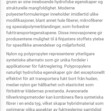
grunn av sine inneboende hydrofobe egenskaper og
strukturelle mangfoldighet. Moderne
polyesterformuleringer inneholder imidlertid ulike
modifikasjoner, blant annet hule fiberer, mikrofiberer
og spesialpolymerblandinger, som forbedrer
fukttransportegenskapene. Disse innovasjonene gir
produsentene mulighet til å finjustere stoffets ytelse
for spesifikke anvendelser og miljøforhold.
Nylon og polypropylen representerer ytterligare
syntetiske alternativ som gir unika fordeler i
applikationer för fuktreglering. Polypropylens
naturligt hydrofoba egenskaper gör det exceptionellt
effektivt för att transportera fukt bort från huden,
medan nylon ger hållbarhet och elasticitet som
förbättrar klädernas prestanda. Avancerade
tillverkningsmetoder kan kombinera flera syntetiska
fibrer i en enda tyg, vilket skapar hybridmaterial som
optimerar olika aspekter av fuktreglering samtidigt