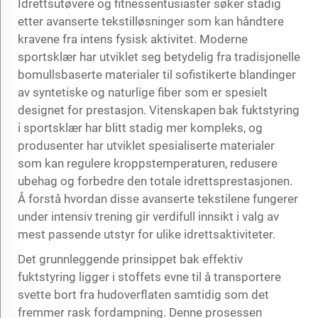
Idrettsutøvere og fitnessentusiaster søker stadig
etter avanserte tekstilløsninger som kan håndtere
kravene fra intens fysisk aktivitet. Moderne
sportsklær har utviklet seg betydelig fra tradisjonelle
bomullsbaserte materialer til sofistikerte blandinger
av syntetiske og naturlige fiber som er spesielt
designet for prestasjon. Vitenskapen bak fuktstyring
i sportsklær har blitt stadig mer kompleks, og
produsenter har utviklet spesialiserte materialer
som kan regulere kroppstemperaturen, redusere
ubehag og forbedre den totale idrettsprestasjonen.
Å forstå hvordan disse avanserte tekstilene fungerer
under intensiv trening gir verdifull innsikt i valg av
mest passende utstyr for ulike idrettsaktiviteter.
Det grunnleggende prinsippet bak effektiv
fuktstyring ligger i stoffets evne til å transportere
svette bort fra hudoverflaten samtidig som det
fremmer rask fordampning. Denne prosessen