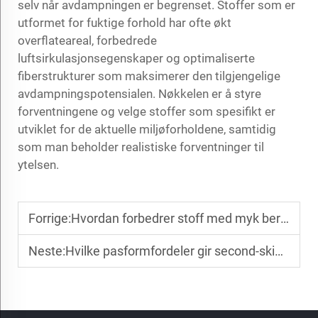
selv når avdampningen er begrenset. Stoffer som er
utformet for fuktige forhold har ofte økt
overflateareal, forbedrede
luftsirkulasjonsegenskaper og optimaliserte
fiberstrukturer som maksimerer den tilgjengelige
avdampningspotensialen. Nøkkelen er å styre
forventningene og velge stoffer som spesifikt er
utviklet for de aktuelle miljøforholdene, samtidig
som man beholder realistiske forventninger til
ytelsen.
Forrige:
Hvordan forbedrer stoff med myk berøring komforten ved direkte hudkontakt i fritidsbekledning?
Neste:
Hvilke pasformfordeler gir second-skin-stoff i prestasjonsutstyr?