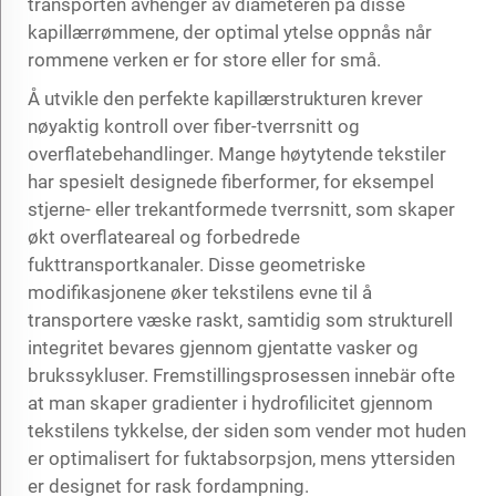
transporten avhenger av diameteren på disse
kapillærrømmene, der optimal ytelse oppnås når
rommene verken er for store eller for små.
Å utvikle den perfekte kapillærstrukturen krever
nøyaktig kontroll over fiber-tverrsnitt og
overflatebehandlinger. Mange høytytende tekstiler
har spesielt designede fiberformer, for eksempel
stjerne- eller trekantformede tverrsnitt, som skaper
økt overflateareal og forbedrede
fukttransportkanaler. Disse geometriske
modifikasjonene øker tekstilens evne til å
transportere væske raskt, samtidig som strukturell
integritet bevares gjennom gjentatte vasker og
brukssykluser. Fremstillingsprosessen innebär ofte
at man skaper gradienter i hydrofilicitet gjennom
tekstilens tykkelse, der siden som vender mot huden
er optimalisert for fuktabsorpsjon, mens yttersiden
er designet for rask fordampning.