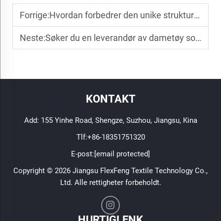
Forrige:
Hvordan forbedrer den unike strukturen til rayon-nylon-crepe komforten i dametøy?
Neste:
Søker du en leverandør av dametøy som prioriterer stoffkvalitet?
KONTAKT
Add: 155 Yinhe Road, Shengze, Suzhou, Jiangsu, Kina
Tlf:
+86-18351751320
E-post:
[email protected]
Copyright © 2026 Jiangsu FlexFeng Textile Technology Co.,
Ltd. Alle rettigheter forbeholdt.
HURTIGLENK