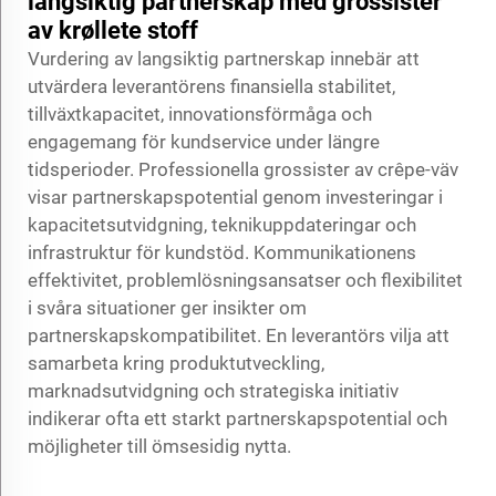
langsiktig partnerskap med grossister
av krøllete stoff
Vurdering av langsiktig partnerskap innebär att
utvärdera leverantörens finansiella stabilitet,
tillväxtkapacitet, innovationsförmåga och
engagemang för kundservice under längre
tidsperioder. Professionella grossister av crêpe-väv
visar partnerskapspotential genom investeringar i
kapacitetsutvidgning, teknikuppdateringar och
infrastruktur för kundstöd. Kommunikationens
effektivitet, problemlösningsansatser och flexibilitet
i svåra situationer ger insikter om
partnerskapskompatibilitet. En leverantörs vilja att
samarbeta kring produktutveckling,
marknadsutvidgning och strategiska initiativ
indikerar ofta ett starkt partnerskapspotential och
möjligheter till ömsesidig nytta.