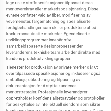
lage unike stoffspesifikasjoner tilpasset deres
merkevarekrav eller markedsposisjonering. Disse
evnene omfatter valg av fiber, modifisering av
vevemønster, fargematching og spesialiserte
ferdigbehandlinger som skiller produktene ut på
konkurranseutsatte markeder. Egendefinerte
utviklingsprogrammer innebär ofte
samarbeidsbaserte designprosesser der
leverandørens tekniske team arbeider direkte med
kundens produktutviklingsgrupper.
Tjenester for produksjon av private merker går ut
over tilpassede spesifikasjoner og inkluderer også
emballasje, etikettering og tilpasning av
dokumentasjon for å støtte kundenes
merkestrategier. Profesjonelle leverandører
opprettholder konfidensialitetsavtaler og protokoller
for beskyttelse av intellektuell eiendom som sikrer
kundenes design og proprietære informasjon. Disse