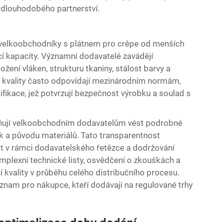
t dlouhodobého partnerství.
lní velkoobchodníky s plátnem pro crêpe od menších
cí kapacity. Významní dodavatelé zavádějí
žení vláken, strukturu tkaniny, stálost barvy a
lu kvality často odpovídají mezinárodním normám,
ikace, jež potvrzují bezpečnost výrobku a soulad s
ňují velkoobchodním dodavatelům vést podrobné
k a původu materiálů. Tato transparentnost
 v rámci dodavatelského řetězce a dodržování
mplexní technické listy, osvědčení o zkouškách a
ní kvality v průběhu celého distribučního procesu.
znam pro nákupce, kteří dodávají na regulované trhy