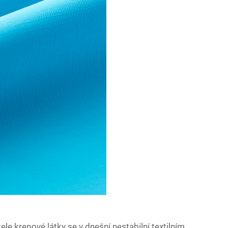
e krepové látky se v dnešní nestabilní textilním