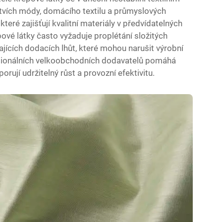
větvích módy, domácího textilu a průmyslových
které zajišťují kvalitní materiály v předvídatelných
ové látky často vyžaduje proplétání složitých
lísajících dodacích lhůt, které mohou narušit výrobní
fesionálních velkoobchodních dodavatelů pomáhá
rují udržitelný růst a provozní efektivitu.