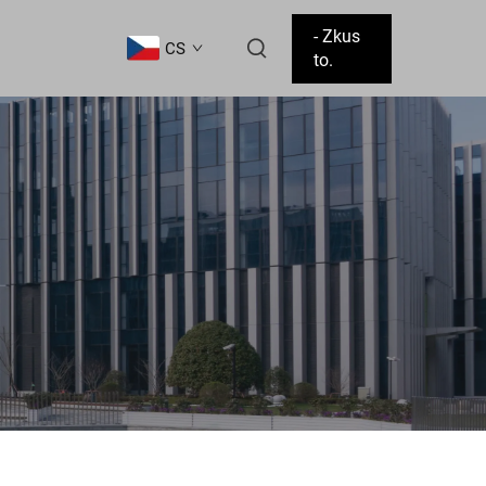
- Zkus
CS
to.