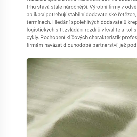
trhu stává stále náročnější. Výrobní firmy v od
aplikací potřebují stabilní dodavatelské řetězce, 
termínech. Hledání spolehlivých dodavatelů krep
logistických sítí, zvládání rozdílů v kvalitě a ko
cykly. Pochopení klíčových charakteristik pro
firmám navázat dlouhodobé partnerství, jež podpo