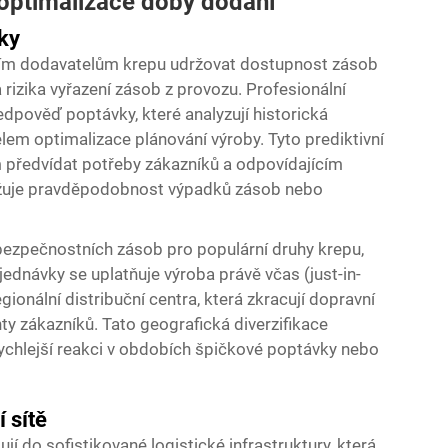
 optimalizace doby dodání
ky
ním dodavatelům krepu udržovat dostupnost zásob
 rizika vyřazení zásob z provozu. Profesionální
edpověď poptávky, které analyzují historická
čelem optimalizace plánování výroby. Tyto prediktivní
ředvídat potřeby zákazníků a odpovídajícím
ižuje pravděpodobnost výpadků zásob nebo
bezpečnostních zásob pro populární druhy krepu,
ednávky se uplatňuje výroba právě včas (just-in-
ionální distribuční centra, která zkracují dopravní
y zákazníků. Tato geografická diverzifikace
ychlejší reakci v obdobích špičkové poptávky nebo
í sítě
 do sofistikované logistické infrastruktury, která