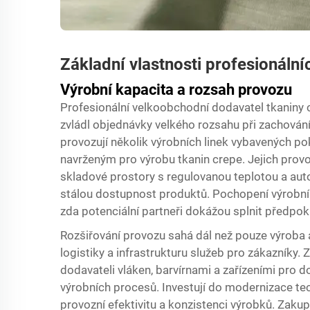
Základní vlastnosti profesionáln
Výrobní kapacita a rozsah provozu
Profesionální velkoobchodní dodavatel tkaniny 
zvládl objednávky velkého rozsahu při zachování
provozují několik výrobních linek vybavených p
navrženým pro výrobu tkanin crepe. Jejich provoz
skladové prostory s regulovanou teplotou a auto
stálou dostupnost produktů. Pochopení výrobní
zda potenciální partneři dokážou splnit předpo
Rozšiřování provozu sahá dál než pouze výroba a
logistiky a infrastrukturu služeb pro zákazníky.
dodavateli vláken, barvírnami a zařízeními pro d
výrobních procesů. Investují do modernizace tec
provozní efektivitu a konzistenci výrobků. Zakup