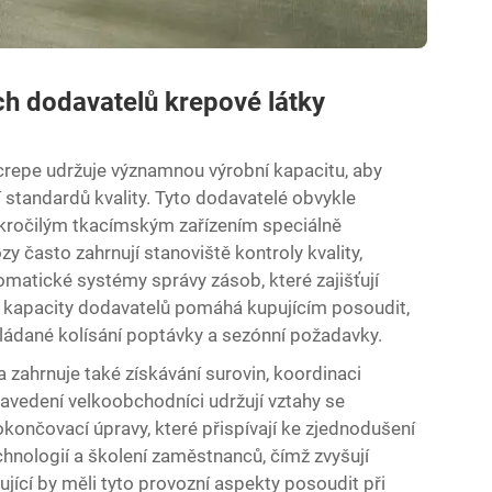
ích dodavatelů krepové látky
crepe udržuje významnou výrobní kapacitu, aby
 standardů kvality. Tyto dodavatelé obvykle
okročilým tkacímským zařízením speciálně
y často zahrnují stanoviště kontroly kvality,
matické systémy správy zásob, které zajišťují
 kapacity dodavatelů pomáhá kupujícím posoudit,
kládané kolísání poptávky a sezónní požadavky.
 zahrnuje také získávání surovin, koordinaci
 Zavedení velkoobchodníci udržují vztahy se
okončovací úpravy, které přispívají ke zjednodušení
hnologií a školení zaměstnanců, čímž zvyšují
ující by měli tyto provozní aspekty posoudit při