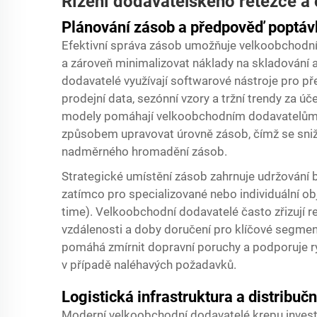
Řízení dodavatelského řetězce a
Plánování zásob a předpověď poptáv
Efektivní správa zásob umožňuje velkoobchod
a zároveň minimalizovat náklady na skladování a
dodavatelé využívají softwarové nástroje pro př
prodejní data, sezónní vzory a tržní trendy za ú
modely pomáhají velkoobchodním dodavatelům p
způsobem upravovat úrovně zásob, čímž se sn
nadměrného hromadění zásob.
Strategické umístění zásob zahrnuje udržování 
zatímco pro specializované nebo individuální obj
time). Velkoobchodní dodavatelé často zřizují reg
vzdálenosti a doby doručení pro klíčové segment
pomáhá zmírnit dopravní poruchy a podporuje r
v případě naléhavých požadavků.
Logistická infrastruktura a distribučn
Moderní velkoobchodní dodavatelé krepu investují