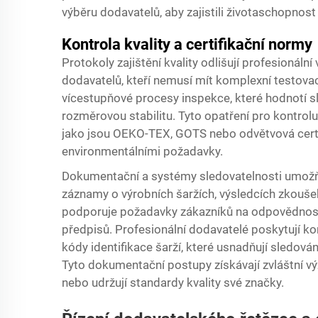
výběru dodavatelů, aby zajistili životaschopnos
Kontrola kvality a certifikační normy
Protokoly zajištění kvality odlišují profesioná
dodavatelů, kteří nemusí mít komplexní testova
vícestupňové procesy inspekce, které hodnotí slo
rozměrovou stabilitu. Tyto opatření pro kontro
jako jsou OEKO-TEX, GOTS nebo odvětvová certif
environmentálními požadavky.
Dokumentační a systémy sledovatelnosti umož
záznamy o výrobních šaržích, výsledcích zkouše
podporuje požadavky zákazníků na odpovědnost
předpisů. Profesionální dodavatelé poskytují ko
kódy identifikace šarží, které usnadňují sledová
Tyto dokumentační postupy získávají zvláštní vý
nebo udržují standardy kvality své značky.