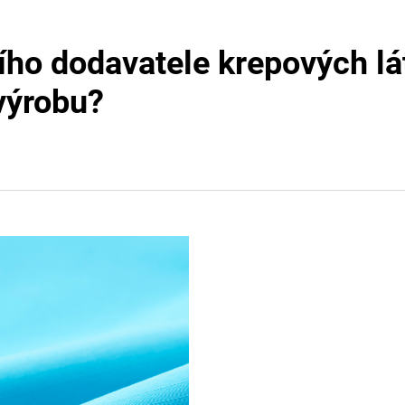
ho dodavatele krepových lát
výrobu?