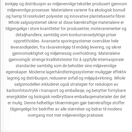
innkjøp og distribusjon av miljøvennlige tekstiler produsert gjennom
miljøvennlige prosesser. Materialene varierer fra økologisk bomull
og hamp til resirkulert polyester og innovative plantebaserte fibrer.
Whole salgssystemet sikrer at disse bærekraftige materialene er
tilgjengelige i store kvantiteter for produsenter, motevaremerker og
detaljhandlere, samtidig som konkurransedyktige priser
opprettholdes. Avanserte sporingsystemer overvåker hele
leverandkjeden, fra råvareinnkjøp til endelig levering, og sikrer
gjennomsiktighet og miljømessig overholdning. Materialene
gjennomgår strenge kvalitetstester for å oppfylle internasjonale
standarder samtidig som de beholder sine miljøvennlige
egenskaper. Moderne lagerhåndteringssystemer muliggjør effektiv
lagring og distribusjon, reduserer avfall og miljøpåvirkning. Whole
salgsmodellen inkluderer også strategier for reduksjon av
karbonfotavtrykk i transport og emballasje, og benytter fornybare
energikilder og biologisk nedbrytbare emballasjematerialer der det
er mulig. Denne helhetlige tilnærmingen gjør bærekraftige stoffer
tilgjengelige for bedrifter av alle størrelser og bidrar til modens
overgang mot mer miljøvennlige praksiser.