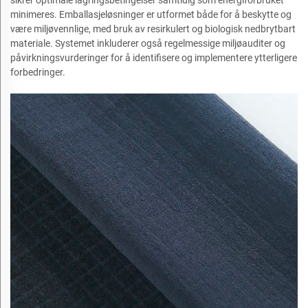
minimeres. Emballasjeløsninger er utformet både for å beskytte og
være miljøvennlige, med bruk av resirkulert og biologisk nedbrytbart
materiale. Systemet inkluderer også regelmessige miljøauditer og
påvirkningsvurderinger for å identifisere og implementere ytterligere
forbedringer.