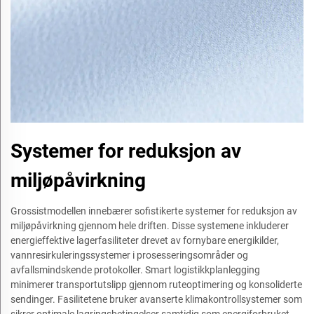
Systemer for reduksjon av
miljøpåvirkning
Grossistmodellen innebærer sofistikerte systemer for reduksjon av
miljøpåvirkning gjennom hele driften. Disse systemene inkluderer
energieffektive lagerfasiliteter drevet av fornybare energikilder,
vannresirkuleringssystemer i prosesseringsområder og
avfallsmindskende protokoller. Smart logistikkplanlegging
minimerer transportutslipp gjennom ruteoptimering og konsoliderte
sendinger. Fasilitetene bruker avanserte klimakontrollsystemer som
sikrer optimale lagringsbetingelser samtidig som energiforbruket