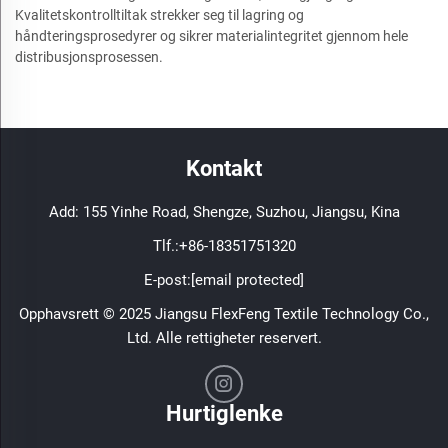
Kvalitetskontrolltiltak strekker seg til lagring og
håndteringsprosedyrer og sikrer materialintegritet gjennom hele
distribusjonsprosessen.
Kontakt
Add: 155 Yinhe Road, Shengze, Suzhou, Jiangsu, Kina
Tlf.:
+86-18351751320
E-post:
[email protected]
Opphavsrett © 2025 Jiangsu FlexFeng Textile Technology Co.,
Ltd. Alle rettigheter reservert.
Hurtiglenke