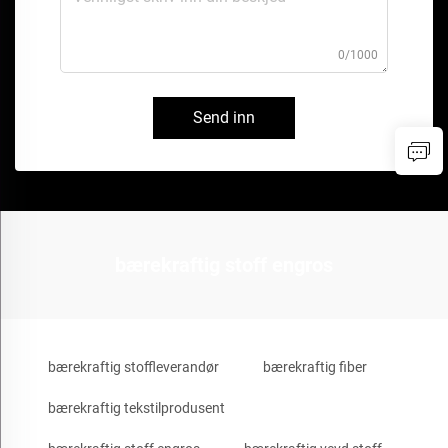
0/1000
Send inn
bærekraftig stoff engros
bærekraftig stoffleverandør
bærekraftig fiber
bærekraftig tekstilprodusent