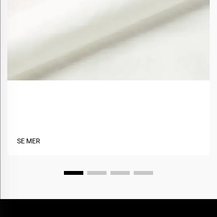
Hvordan forbedrer biobaserte materialer
stoffbærekraft?
SE MER