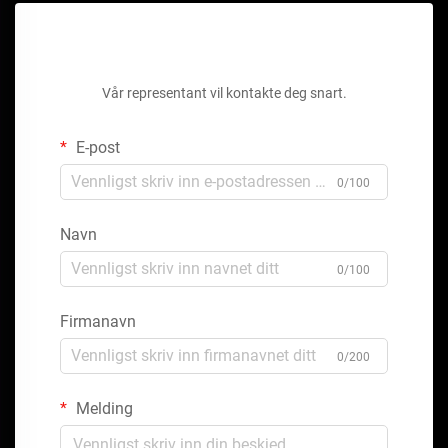
Få et gratis tilbud
Vår representant vil kontakte deg snart.
E-post
0/100
Navn
0/100
Firmanavn
0/200
Melding