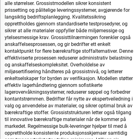
alle størrelser. Grossistmodellen sikrer konsistent
prissetting og pålitelige leveringssystemer, avgjørende for
langsiktig bedriftsplanlegging. Kvalitetssikring
opprettholdes gjennom standardiserte testprosedyrer, og
sikrer at alle materialer oppfyller både miljømessige og
ytelsesmessige krav. Grossisttilnærmingen forenkler også
anskaffelsesprosessen, og gir bedrifter ett enkelt
kontaktpunkt for flere bærekraftige stoffalternativer. Denne
effektiviserte prosessen reduserer administrativ belastning
og anskaffelseskompleksitet. Overholdelse av
miljøsertifisering håndteres på grossistnivå, og letterer
enkeltselskaper for byrden av verifikasjon. Modellen støtter
effektiv lagerhåndtering gjennom sofistikerte
lagerovervåkningssystemer, reduserer søppel og forbedrer
kontantstrømmen. Bedrifter får nytte av ekspertveiledning i
valg og anvendelse av materialer, og sikrer optimal bruk av
bærekraftige stoffer. Grossiststrukturen letter også tilgang
til innovative bærekraftige materialer når de kommer på
markedet. Regelmessige bulk-leveringer hjelper til med å
opprettholde konsistente produksjonsskjemaer samtidig