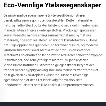
Eco-Vennlige Ytelsesegenskaper
De miljøvennlige egenskapene til ytelsesull demonstrerer
bærekraftig innovasjon i utendørstekstiler. Dette materialet er
naturlig nedbrytbart og bryter fullstendig ned i jord innenfor noen
måneder uten å frigive skadelige stoffer. Produksjonsprosessen
krever vesentlig mindre energi sammenlignet med syntetiske
materialer, noe som resulterer i en mindre klimafotavtrykk. Ullens
naturlige opprinnelse gjør den til en fornybar ressurs, og moderne
landbruksmetoder sikrer bærekraftige produksjonsmetoder.
Materialets holdbarhet og lange levetid reduserer behov for hyppige
utskiftninger, noe som ytterligere bidrar til miljøbeskyttelse.
Ytelsesullens naturlige luktbestandige egenskaper betyr at den
trenger mindre hyppig vasking, noe som reduserer vannforbruket
og frigivelsen av mikroplast i vassdrag. Disse miljøvennlige
egenskapene gjør den til et ideelt valg for miljøbevisste
utendørsentusiaster som ikke ønsker å kompromittere ytelsen.