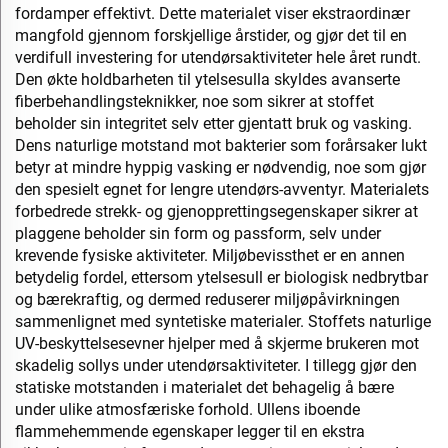
fordamper effektivt. Dette materialet viser ekstraordinær
mangfold gjennom forskjellige årstider, og gjør det til en
verdifull investering for utendørsaktiviteter hele året rundt.
Den økte holdbarheten til ytelsesulla skyldes avanserte
fiberbehandlingsteknikker, noe som sikrer at stoffet
beholder sin integritet selv etter gjentatt bruk og vasking.
Dens naturlige motstand mot bakterier som forårsaker lukt
betyr at mindre hyppig vasking er nødvendig, noe som gjør
den spesielt egnet for lengre utendørs-avventyr. Materialets
forbedrede strekk- og gjenopprettingsegenskaper sikrer at
plaggene beholder sin form og passform, selv under
krevende fysiske aktiviteter. Miljøbevissthet er en annen
betydelig fordel, ettersom ytelsesull er biologisk nedbrytbar
og bærekraftig, og dermed reduserer miljøpåvirkningen
sammenlignet med syntetiske materialer. Stoffets naturlige
UV-beskyttelsesevner hjelper med å skjerme brukeren mot
skadelig sollys under utendørsaktiviteter. I tillegg gjør den
statiske motstanden i materialet det behagelig å bære
under ulike atmosfæriske forhold. Ullens iboende
flammehemmende egenskaper legger til en ekstra