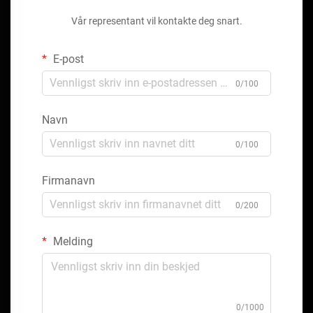
Vår representant vil kontakte deg snart.
E-post
0/100
Navn
0/100
Firmanavn
0/200
Melding
0/1000