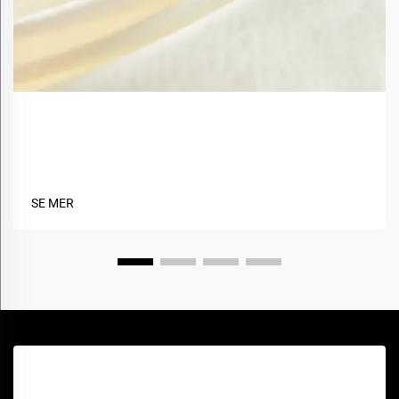
Hva er fordelene med å bruke biobaserte materialer
i tekstiler?
SE MER
Få et gratis tilbud