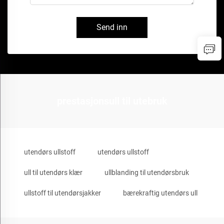
Send inn
prestasjonsull til utebruk
utendørs ullstoff
utendørs ullstoff
ull til utendørs klær
ullblanding til utendørsbruk
ullstoff til utendørsjakker
bærekraftig utendørs ull