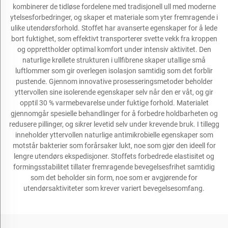
kombinerer de tidløse fordelene med tradisjonell ull med moderne
ytelsesforbedringer, og skaper et materiale som yter fremragende i
ulike utendørsforhold. Stoffet har avanserte egenskaper for å lede
bort fuktighet, som effektivt transporterer svette vekk fra kroppen
og opprettholder optimal komfort under intensiv aktivitet. Den
naturlige krøllete strukturen i ullfibrene skaper utallige små
luftlommer som gir overlegen isolasjon samtidig som det forblir
pustende. Gjennom innovative prosesseringsmetoder beholder
yttervollen sine isolerende egenskaper selv når den er våt, og gir
opptil 30 % varmebevarelse under fuktige forhold. Materialet
gjennomgår spesielle behandlinger for å forbedre holdbarheten og
redusere pillinger, og sikrer levetid selv under krevende bruk. I tillegg
inneholder yttervollen naturlige antimikrobielle egenskaper som
motstår bakterier som forårsaker lukt, noe som gjør den ideell for
lengre utendørs ekspedisjoner. Stoffets forbedrede elastisitet og
formingsstabilitet tillater fremragende bevegelsesfrihet samtidig
som det beholder sin form, noe som er avgjørende for
utendørsaktiviteter som krever variert bevegelsesomfang.