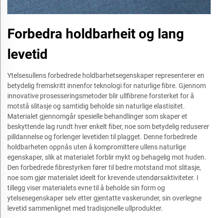
Forbedra holdbarheit og lang
levetid
Ytelsesullens forbedrede holdbarhetsegenskaper representerer en
betydelig fremskritt innenfor teknologi for naturlige fibre. Gjennom
innovative prosesseringsmetoder blir ullfibrene forsterket for å
motstå slitasje og samtidig beholde sin naturlige elastisitet.
Materialet gjennomgår spesielle behandlinger som skaper et
beskyttende lag rundt hver enkelt fiber, noe som betydelig reduserer
pilldannelse og forlenger levetiden til plagget. Denne forbedrede
holdbarheten oppnås uten å kompromittere ullens naturlige
egenskaper, slik at materialet forblir mykt og behagelig mot huden.
Den forbedrede fibrestyrken fører til bedre motstand mot slitasje,
noe som gjør materialet ideelt for krevende utendørsaktiviteter. I
tillegg viser materialets evne til å beholde sin form og
ytelsesegenskaper selv etter gjentatte vaskerunder, sin overlegne
levetid sammenlignet med tradisjonelle ullprodukter.