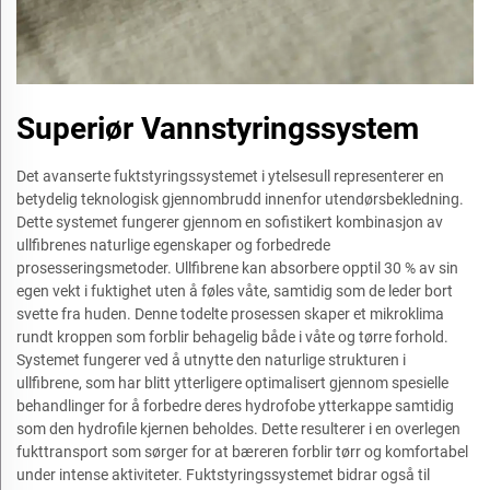
Superiør Vannstyringssystem
Det avanserte fuktstyringssystemet i ytelsesull representerer en
betydelig teknologisk gjennombrudd innenfor utendørsbekledning.
Dette systemet fungerer gjennom en sofistikert kombinasjon av
ullfibrenes naturlige egenskaper og forbedrede
prosesseringsmetoder. Ullfibrene kan absorbere opptil 30 % av sin
egen vekt i fuktighet uten å føles våte, samtidig som de leder bort
svette fra huden. Denne todelte prosessen skaper et mikroklima
rundt kroppen som forblir behagelig både i våte og tørre forhold.
Systemet fungerer ved å utnytte den naturlige strukturen i
ullfibrene, som har blitt ytterligere optimalisert gjennom spesielle
behandlinger for å forbedre deres hydrofobe ytterkappe samtidig
som den hydrofile kjernen beholdes. Dette resulterer i en overlegen
fukttransport som sørger for at bæreren forblir tørr og komfortabel
under intense aktiviteter. Fuktstyringssystemet bidrar også til