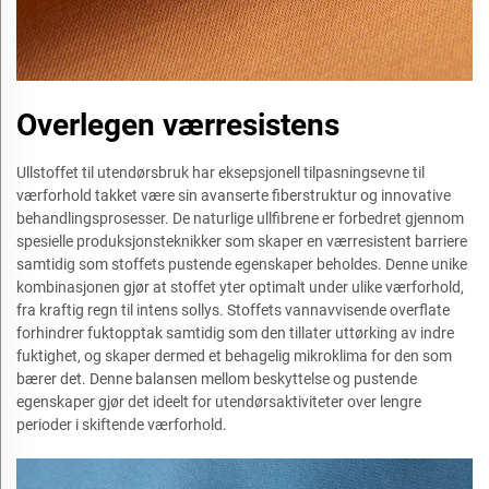
Overlegen værresistens
Ullstoffet til utendørsbruk har eksepsjonell tilpasningsevne til
værforhold takket være sin avanserte fiberstruktur og innovative
behandlingsprosesser. De naturlige ullfibrene er forbedret gjennom
spesielle produksjonsteknikker som skaper en værresistent barriere
samtidig som stoffets pustende egenskaper beholdes. Denne unike
kombinasjonen gjør at stoffet yter optimalt under ulike værforhold,
fra kraftig regn til intens sollys. Stoffets vannavvisende overflate
forhindrer fuktopptak samtidig som den tillater uttørking av indre
fuktighet, og skaper dermed et behagelig mikroklima for den som
bærer det. Denne balansen mellom beskyttelse og pustende
egenskaper gjør det ideelt for utendørsaktiviteter over lengre
perioder i skiftende værforhold.