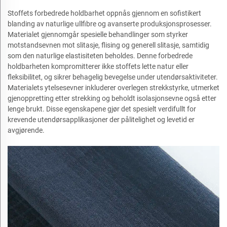
Stoffets forbedrede holdbarhet oppnås gjennom en sofistikert
blanding av naturlige ullfibre og avanserte produksjonsprosesser.
Materialet gjennomgår spesielle behandlinger som styrker
motstandsevnen mot slitasje, flising og generell slitasje, samtidig
som den naturlige elastisiteten beholdes. Denne forbedrede
holdbarheten kompromitterer ikke stoffets lette natur eller
fleksibilitet, og sikrer behagelig bevegelse under utendørsaktiviteter.
Materialets ytelsesevner inkluderer overlegen strekkstyrke, utmerket
gjenoppretting etter strekking og beholdt isolasjonsevne også etter
lenge brukt. Disse egenskapene gjør det spesielt verdifullt for
krevende utendørsapplikasjoner der pålitelighet og levetid er
avgjørende.