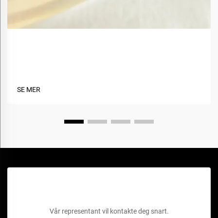
Hva er fordelene med å bruke biobaserte materialer
i tekstiler?
SE MER
Få et gratis tilbud
Vår representant vil kontakte deg snart.