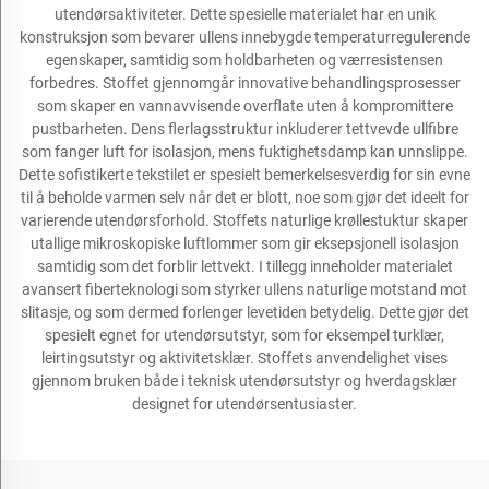
utendørsaktiviteter. Dette spesielle materialet har en unik
konstruksjon som bevarer ullens innebygde temperaturregulerende
egenskaper, samtidig som holdbarheten og værresistensen
forbedres. Stoffet gjennomgår innovative behandlingsprosesser
som skaper en vannavvisende overflate uten å kompromittere
pustbarheten. Dens flerlagsstruktur inkluderer tettvevde ullfibre
som fanger luft for isolasjon, mens fuktighetsdamp kan unnslippe.
Dette sofistikerte tekstilet er spesielt bemerkelsesverdig for sin evne
til å beholde varmen selv når det er blott, noe som gjør det ideelt for
varierende utendørsforhold. Stoffets naturlige krøllestuktur skaper
utallige mikroskopiske luftlommer som gir eksepsjonell isolasjon
samtidig som det forblir lettvekt. I tillegg inneholder materialet
avansert fiberteknologi som styrker ullens naturlige motstand mot
slitasje, og som dermed forlenger levetiden betydelig. Dette gjør det
spesielt egnet for utendørsutstyr, som for eksempel turklær,
leirtingsutstyr og aktivitetsklær. Stoffets anvendelighet vises
gjennom bruken både i teknisk utendørsutstyr og hverdagsklær
designet for utendørsentusiaster.