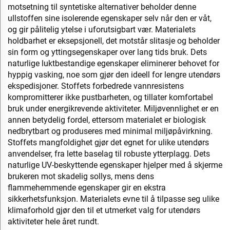
motsetning til syntetiske alternativer beholder denne
ullstoffen sine isolerende egenskaper selv når den er våt,
og gir pålitelig ytelse i uforutsigbart vær. Materialets
holdbarhet er eksepsjonell, det motstår slitasje og beholder
sin form og yttingsegenskaper over lang tids bruk. Dets
naturlige luktbestandige egenskaper eliminerer behovet for
hyppig vasking, noe som gjør den ideell for lengre utendørs
ekspedisjoner. Stoffets forbedrede vannresistens
kompromitterer ikke pustbarheten, og tillater komfortabel
bruk under energikrevende aktiviteter. Miljøvennlighet er en
annen betydelig fordel, ettersom materialet er biologisk
nedbrytbart og produseres med minimal miljøpåvirkning.
Stoffets mangfoldighet gjør det egnet for ulike utendørs
anvendelser, fra lette baselag til robuste ytterplagg. Dets
naturlige UV-beskyttende egenskaper hjelper med å skjerme
brukeren mot skadelig sollys, mens dens
flammehemmende egenskaper gir en ekstra
sikkerhetsfunksjon. Materialets evne til å tilpasse seg ulike
klimaforhold gjør den til et utmerket valg for utendørs
aktiviteter hele året rundt.