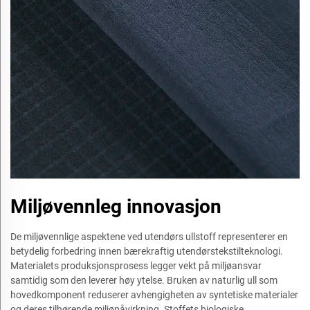
Miljøvennleg innovasjon
De miljøvennlige aspektene ved utendørs ullstoff representerer en
betydelig forbedring innen bærekraftig utendørstekstilteknologi.
Materialets produksjonsprosess legger vekt på miljøansvar
samtidig som den leverer høy ytelse. Bruken av naturlig ull som
hovedkomponent reduserer avhengigheten av syntetiske materialer
og deres tilhørende miljøpåvirkning. Stoffets biologiske