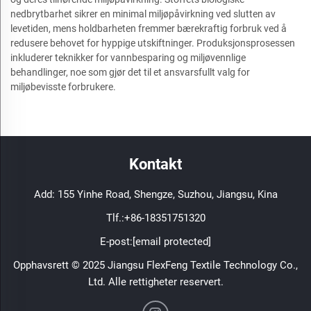
nedbrytbarhet sikrer en minimal miljøpåvirkning ved slutten av
levetiden, mens holdbarheten fremmer bærekraftig forbruk ved å
redusere behovet for hyppige utskiftninger. Produksjonsprosessen
inkluderer teknikker for vannbesparing og miljøvennlige
behandlinger, noe som gjør det til et ansvarsfullt valg for
miljøbevisste forbrukere.
Kontakt
Add: 155 Yinhe Road, Shengze, Suzhou, Jiangsu, Kina
Tlf.:
+86-18351751320
E-post:
[email protected]
Opphavsrett © 2025 Jiangsu FlexFeng Textile Technology Co.,
Ltd. Alle rettigheter reservert.