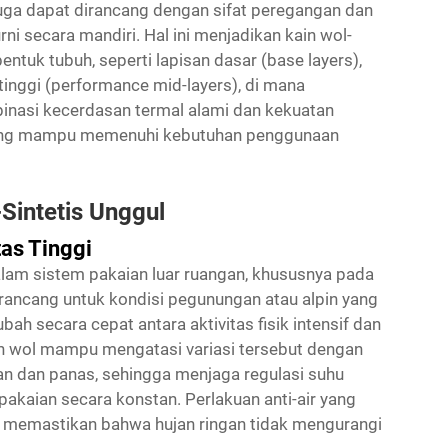
 juga dapat dirancang dengan sifat peregangan dan
ni secara mandiri. Hal ini menjadikan kain wol-
ntuk tubuh, seperti lapisan dasar (base layers),
 tinggi (performance mid-layers), di mana
binasi kecerdasan termal alami dan kekuatan
l yang mampu memenuhi kebutuhan penggunaan
Sintetis Unggul
as Tinggi
alam sistem pakaian luar ruangan, khususnya pada
dirancang untuk kondisi pegunungan atau alpin yang
bah secara cepat antara aktivitas fisik intensif dan
han wol mampu mengatasi variasi tersebut dengan
 dan panas, sehingga menjaga regulasi suhu
kaian secara konstan. Perlakuan anti-air yang
ga memastikan bahwa hujan ringan tidak mengurangi