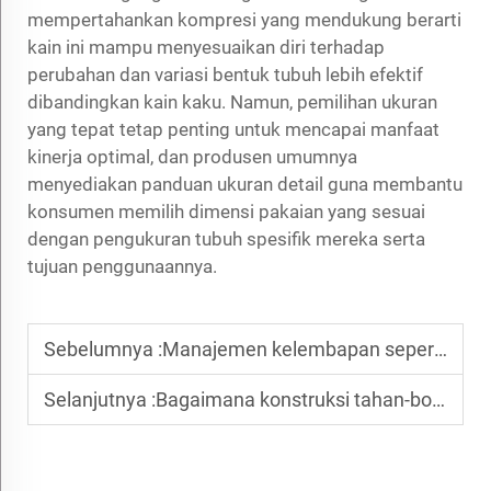
mempertahankan kompresi yang mendukung berarti
kain ini mampu menyesuaikan diri terhadap
perubahan dan variasi bentuk tubuh lebih efektif
dibandingkan kain kaku. Namun, pemilihan ukuran
yang tepat tetap penting untuk mencapai manfaat
kinerja optimal, dan produsen umumnya
menyediakan panduan ukuran detail guna membantu
konsumen memilih dimensi pakaian yang sesuai
dengan pengukuran tubuh spesifik mereka serta
tujuan penggunaannya.
Sebelumnya :
Manajemen kelembapan seperti apa yang diberikan kain penyerap (wicking fabric) selama olahraga intens?
Selanjutnya :
Bagaimana konstruksi tahan-bocornya bulu meningkatkan daya tahan pada jaket berinsulasi?