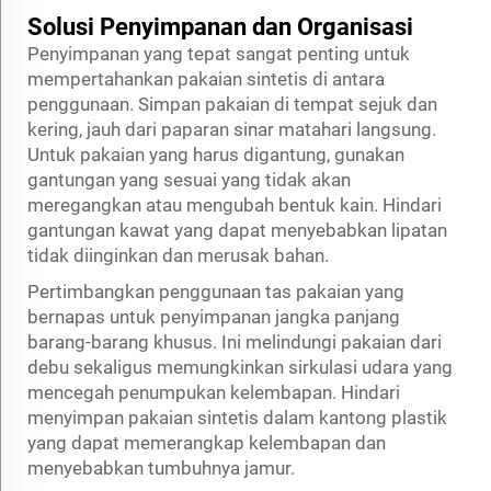
Solusi Penyimpanan dan Organisasi
Penyimpanan yang tepat sangat penting untuk
mempertahankan pakaian sintetis di antara
penggunaan. Simpan pakaian di tempat sejuk dan
kering, jauh dari paparan sinar matahari langsung.
Untuk pakaian yang harus digantung, gunakan
gantungan yang sesuai yang tidak akan
meregangkan atau mengubah bentuk kain. Hindari
gantungan kawat yang dapat menyebabkan lipatan
tidak diinginkan dan merusak bahan.
Pertimbangkan penggunaan tas pakaian yang
bernapas untuk penyimpanan jangka panjang
barang-barang khusus. Ini melindungi pakaian dari
debu sekaligus memungkinkan sirkulasi udara yang
mencegah penumpukan kelembapan. Hindari
menyimpan pakaian sintetis dalam kantong plastik
yang dapat memerangkap kelembapan dan
menyebabkan tumbuhnya jamur.