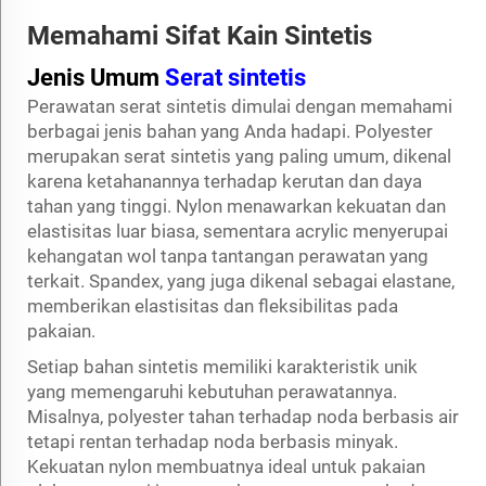
Memahami Sifat Kain Sintetis
Jenis Umum
Serat sintetis
Perawatan serat sintetis dimulai dengan memahami
berbagai jenis bahan yang Anda hadapi. Polyester
merupakan serat sintetis yang paling umum, dikenal
karena ketahanannya terhadap kerutan dan daya
tahan yang tinggi. Nylon menawarkan kekuatan dan
elastisitas luar biasa, sementara acrylic menyerupai
kehangatan wol tanpa tantangan perawatan yang
terkait. Spandex, yang juga dikenal sebagai elastane,
memberikan elastisitas dan fleksibilitas pada
pakaian.
Setiap bahan sintetis memiliki karakteristik unik
yang memengaruhi kebutuhan perawatannya.
Misalnya, polyester tahan terhadap noda berbasis air
tetapi rentan terhadap noda berbasis minyak.
Kekuatan nylon membuatnya ideal untuk pakaian