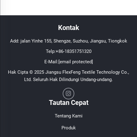
Kontak
Add: jalan Yinhe 155, Shengze, Suzhou, Jiangsu, Tiongkok
Telp:
+86-18351751320
E-Mail:
[email protected]
Hak Cipta © 2025 Jiangsu FlexFeng Textile Technology Co.,
Ltd. Seluruh Hak Dilindungi Undang-undang.
Tautan Cepat
Tentang Kami
Produk