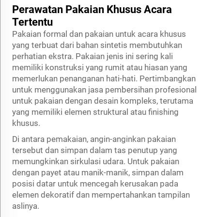
Perawatan Pakaian Khusus Acara
Tertentu
Pakaian formal dan pakaian untuk acara khusus
yang terbuat dari bahan sintetis membutuhkan
perhatian ekstra. Pakaian jenis ini sering kali
memiliki konstruksi yang rumit atau hiasan yang
memerlukan penanganan hati-hati. Pertimbangkan
untuk menggunakan jasa pembersihan profesional
untuk pakaian dengan desain kompleks, terutama
yang memiliki elemen struktural atau finishing
khusus.
Di antara pemakaian, angin-anginkan pakaian
tersebut dan simpan dalam tas penutup yang
memungkinkan sirkulasi udara. Untuk pakaian
dengan payet atau manik-manik, simpan dalam
posisi datar untuk mencegah kerusakan pada
elemen dekoratif dan mempertahankan tampilan
aslinya.